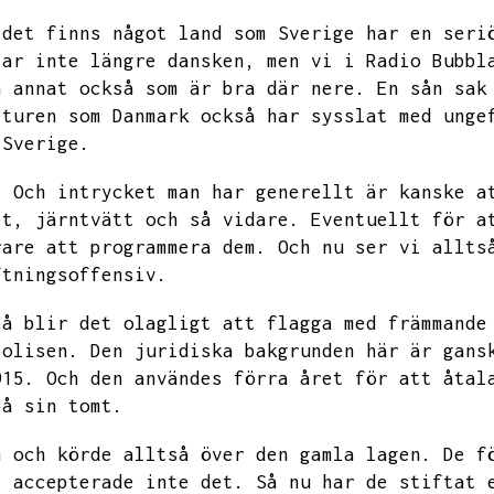
 det finns något land som Sverige har en seri
tar inte längre dansken,
men vi i Radio Bubbl
h annat också som är bra där nere.
En sån sak
lturen som Danmark också har sysslat med unge
 Sverige.
.
Och intrycket man har generellt är kanske a
et,
järntvätt och så vidare.
Eventuellt för a
rare att programmera dem.
Och nu ser vi allts
ftningsoffensiv.
så blir det olagligt att flagga med främmande
polisen.
Den juridiska bakgrunden här är gans
915.
Och den användes förra året för att åtal
på sin tomt.
m och körde alltså över den gamla lagen.
De f
t accepterade inte det.
Så nu har de stiftat 