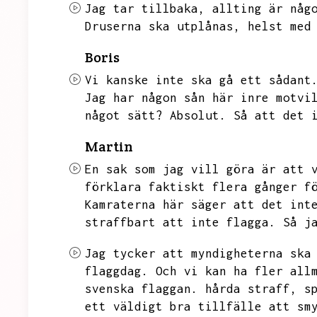
Jag tar tillbaka,
allting är någ
Druserna ska utplånas,
helst med
Boris
Vi kanske inte ska gå ett sådant
Jag har någon sån här inre motvi
något sätt?
Absolut.
Så att det 
Martin
En sak som jag vill göra är att 
förklara faktiskt flera gånger f
Kamraterna här säger att det int
straffbart att inte flagga.
Så j
Jag tycker att myndigheterna ska
flaggdag.
Och vi kan ha fler all
svenska flaggan.
hårda straff,
s
ett väldigt bra tillfälle att sm