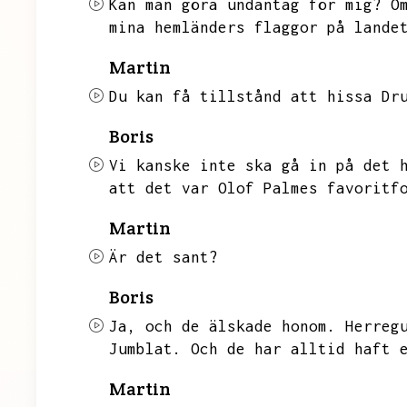
Kan man göra undantag för mig?
O
mina hemländers flaggor på lande
Martin
Du kan få tillstånd att hissa Dr
Boris
Vi kanske inte ska gå in på det 
att det var Olof Palmes favoritf
Martin
Är det sant?
Boris
Ja,
och de älskade honom.
Herreg
Jumblat.
Och de har alltid haft 
Martin