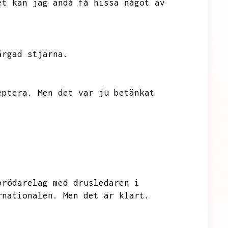
et kan jag ändå få hissa något av
ärgad stjärna.
eptera.
Men det var ju betänkat
brödarelag med drusledaren i
rnationalen.
Men det är klart.