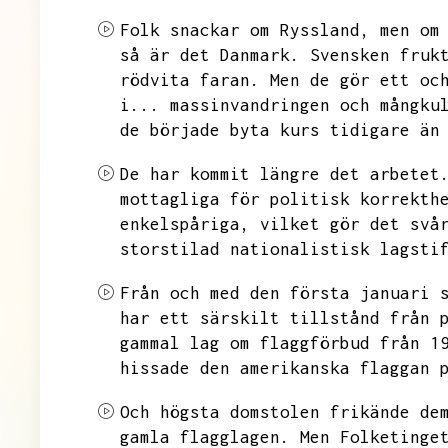
Folk snackar om Ryssland,
men om
så är det Danmark.
Svensken fruk
rödvita faran.
Men de gör ett oc
i...
massinvandringen och mångku
de började byta kurs tidigare än
De har kommit längre det arbetet
mottagliga för politisk korrekth
enkelspåriga,
vilket gör det svå
storstilad nationalistisk lagsti
Från och med den första januari 
har ett särskilt tillstånd från 
gammal lag om flaggförbud från 1
hissade den amerikanska flaggan 
Och högsta domstolen frikände de
gamla flagglagen.
Men Folketinge