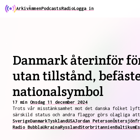
Arkiv
Ämnen
Podcasts
Radio
Logga in
Danmark återinför för
utan tillstånd, befäs
nationalsymbol
17 min
Onsdag 11 december 2024
Trots vår misstänksamhet mot det danska folket lyft
särskild status och andra flaggor görs olagliga att
Sverige
Danmark
Tyskland
USA
Jordan Peterson
Östersjön
fr
Radio Bubbla
Ukraina
Ryssland
Storbritannien
Baltikum
Es