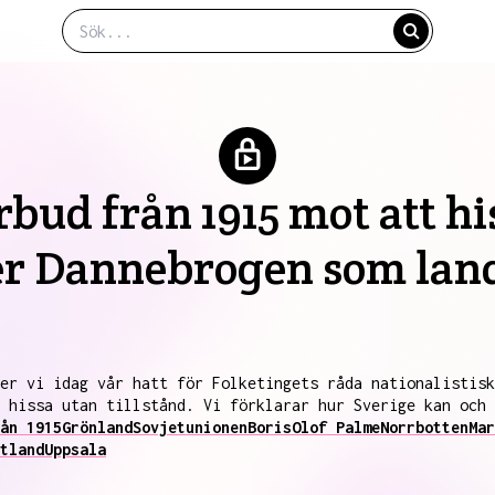
bud från 1915 mot att hi
ter Dannebrogen som land
er vi idag vår hatt för Folketingets råda nationalistisk
 hissa utan tillstånd. Vi förklarar hur Sverige kan och
ån 1915
Grönland
Sovjetunionen
Boris
Olof Palme
Norrbotten
Mar
tland
Uppsala