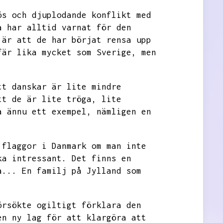
ös och djuplodande konflikt med
a har alltid varnat för den
 är att de har börjat rensa upp
fär lika mycket som Sverige,
men
tt danskar är lite mindre
tt de är lite tröga,
lite
å ännu ett exempel,
nämligen en
 flaggor i Danmark om man inte
ka intressant.
Det finns en
a...
En familj på Jylland som
örsökte ogiltigt förklara den
en ny lag för att klargöra att