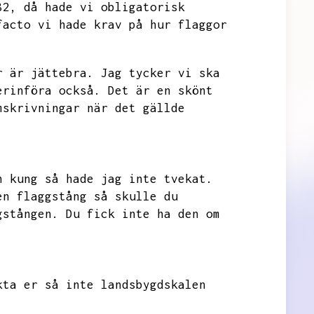
82,
då hade vi obligatorisk
facto vi hade krav på hur flaggor
r är jättebra.
Jag tycker vi ska
erinföra också.
Det är en skönt
mskrivningar när det gällde
n kung så hade jag inte tvekat.
en flaggstång så skulle du
gstången.
Du fick inte ha den om
kta er så inte landsbygdskalen