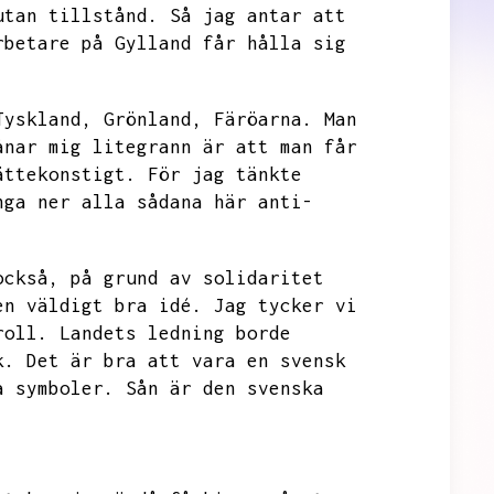
utan tillstånd.
Så jag antar att
rbetare på Gylland får hålla sig
Tyskland, Grönland,
Färöarna.
Man
ånar mig litegrann är att man får
ättekonstigt.
För jag tänkte
nga ner alla sådana här anti-
.
också,
på grund av solidaritet
en väldigt bra idé.
Jag tycker vi
roll.
Landets ledning borde
k.
Det är bra att vara en svensk
a symboler.
Sån är den svenska