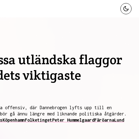
ssa utländska flaggor
ets viktigaste
a offensiv, där Dannebrogen lyfts upp till en
 bör gå ännu längre med liknande politiska åtgärder.
s
Köpenhamn
Folketinget
Peter Hummelgaard
Färöarna
Lund