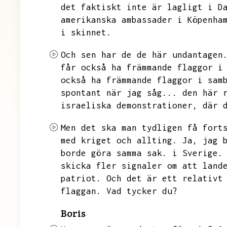
det faktiskt inte är lagligt i D
amerikanska ambassader i Köpenha
i skinnet.
Och sen har de de här undantagen
får också ha främmande flaggor i
också ha främmande flaggor i sam
spontant när jag såg...
den här 
israeliska demonstrationer,
där 
Men det ska man tydligen få fort
med kriget och allting.
Ja,
jag 
borde göra samma sak.
i Sverige.
skicka fler signaler om att land
patriot.
Och det är ett relativt
flaggan.
Vad tycker du?
Boris