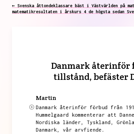
← Svenska åttondeklassare bäst i Västvärlden på ma
matematikresultaten i årskurs 4 de högsta sedan Sve
Danmark återinför f
tillstånd, befäste
Martin
Danmark återinför förbud från 19
Hummelgaard kommenterar att Dann
Nordiska länder,
Tyskland,
Grönl
Danmark,
vår arvfiende.