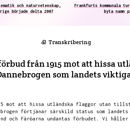
tematik och naturvetenskap,
Frankfurts kommunala tur
rige började delta 2007
byta namn p
Transkribering
örbud från 1915 mot att hissa ut
r Dannebrogen som landets viktig
15 mot att hissa utländska flaggor utan tills
ebrogen förtjänar särskild status som landets
and och Färöarna undantas förbudet.
Vi håller