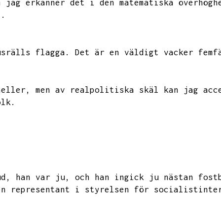
m jag erkänner det i den matematiska överhögh
t.
usrälls flagga.
Det är en väldigt vacker femf
heller,
men av realpolitiska skäl kan jag acc
olk.
ud,
han var ju,
och han ingick ju nästan fost
en representant i styrelsen för socialistinte