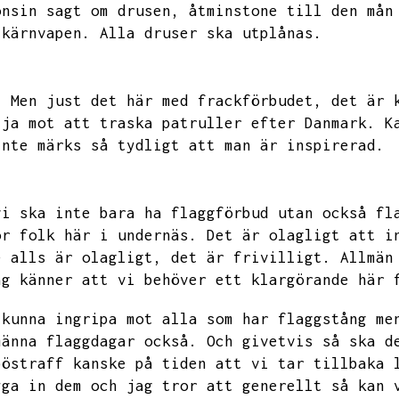
onsin sagt om drusen,
åtminstone till den mån
 kärnvapen.
Alla druser ska utplånas.
.
Men just det här med frackförbudet,
det är 
lja mot att traska patruller efter Danmark.
K
inte märks så tydligt att man är inspirerad.
vi ska inte bara ha flaggförbud utan också fl
ör folk här i undernäs.
Det är olagligt att i
e alls är olagligt,
det är frivilligt.
Allmän
ag känner att vi behöver ett klargörande här 
 kunna ingripa mot alla som har flaggstång me
männa flaggdagar också.
Och givetvis så ska d
pöstraff kanske på tiden att vi tar tillbaka 
yga in dem och jag tror att generellt så kan 