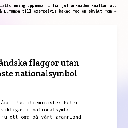
istförening uppmanar inför julmarknaden knallar att
å Lumumba till exempelvis kakao med en skvätt rom →
ländska flaggor utan
aste nationalsymbol
tånd.
Justitieminister Peter
 viktigaste nationalsymbol.
 ju ett öga på vårt grannland