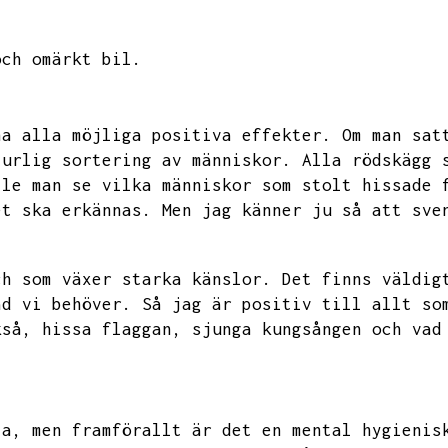
och omärkt bil.
ha alla möjliga positiva effekter.
Om man sat
turlig sortering av människor.
Alla rödskägg 
lle man se vilka människor som stolt hissade 
et ska erkännas.
Men jag känner ju så att sve
ch som växer starka känslor.
Det finns väldig
ad vi behöver.
Så jag är positiv till allt so
kså,
hissa flaggan,
sjunga kungsången och vad
.
ta,
men framförallt är det en mental hygienis