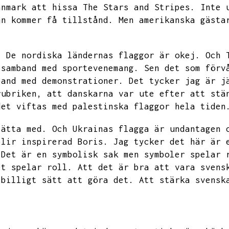
anmark att hissa
The Stars and Stripes.
Inte 
mn kommer få tillstånd.
Men amerikanska gästa
.
De nordiska ländernas flaggor är okej.
Och
 samband med sportevenemang.
Sen det som förv
band med demonstrationer.
Det tycker jag är j
rubriken,
att danskarna var ute efter att stä
det viftas med palestinska flaggor hela tiden
sätta med.
Och Ukrainas flagga är undantagen 
blir inspirerad Boris.
Jag tycker det här är 
Det är en symbolisk sak men symboler spelar 
et spelar roll.
Att det är bra att vara svens
 billigt sätt att göra det.
Att stärka svensk