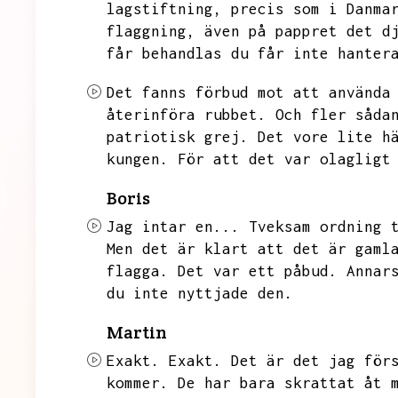
lagstiftning,
precis som i Danma
flaggning,
även på pappret det d
får behandlas du får inte hanter
Det fanns förbud mot att använda
återinföra rubbet.
Och fler såda
patriotisk grej.
Det vore lite h
kungen.
För att det var olagligt
Boris
Jag intar en...
Tveksam ordning 
Men det är klart att det är gaml
flagga.
Det var ett påbud.
Annar
du inte nyttjade den.
Martin
Exakt.
Exakt.
Det är det jag för
kommer.
De har bara skrattat åt 