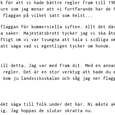
rk för att vi hade bättre regler fram till 19
jure som jag menar att vi fortfarande har de 
a flaggan på vilket sätt som helst...
 flaggan för kommersiella syften.
Allt det dä
na saker.
Majestätsbrott tycker jag vi ska åt
äftigt om vi var tvungna att tala i sidliga o
 att säga vad vi egentligen tycker om honom.
till detta.
Jag var med fram dit.
Med en anna
a regler.
Det är en stor verktyg att hade du 
s kom ju landsviksskalan och såg jag ner flag
sökt säga till folk under det här.
Ni måste a
mig.
Jag hoppas de slutar skratta nu.