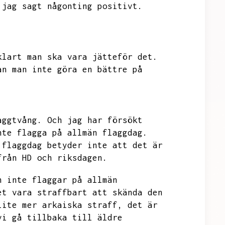
 jag sagt någonting positivt.
klart man ska vara jätteför det.
an man inte göra en bättre på
aggtvång.
Och jag har försökt
nte flagga på allmän flaggdag.
 flaggdag betyder inte att det är
från HD och riksdagen.
n inte flaggar på allmän
et vara straffbart att skända den
lite mer arkaiska straff,
det är
vi gå tillbaka till äldre