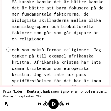
Så kanske kanske det är bättre kanske
det är bättre att bara fokusera på de
mer fundamentala faktorerna,
de
biologiska skillnaderna mellan olika
människogrupper och biokulturella
faktorer som går som går djupare än
en religioner.
och som också formar religioner.
Jag
tänker på till exempel afrikanska
kristna.
Afrikanska kristna har inte
samma kristendom som europeiska
kristna.
Jag vet inte hur pass
spridförståelsen för det här är inom
kristendomen.
Jag måste förutsätta
Fria Tider: Kontrajihadismen ignorerar problem som icke-muslimsk invandring leder till
att kristna människor har ganska bra
Onsdag 1 september 2021
koll på det här.
Vi pratade om det i
Radio Bubblan några gånger till