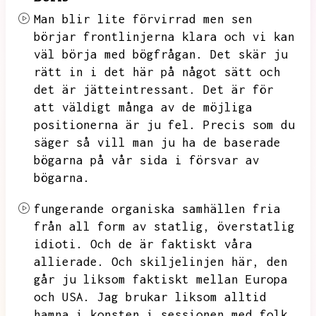
Man blir lite förvirrad men sen
börjar frontlinjerna klara och vi kan
väl börja med bögfrågan.
Det skär ju
rätt in i det här på något sätt och
det är jätteintressant.
Det är för
att väldigt många av de möjliga
positionerna är ju fel.
Precis som du
säger så vill man ju ha de baserade
bögarna på vår sida i försvar av
bögarna.
fungerande organiska samhällen fria
från all form av statlig,
överstatlig
idioti.
Och de är faktiskt våra
allierade.
Och skiljelinjen här,
den
går ju liksom faktiskt mellan Europa
och USA.
Jag brukar liksom alltid
hamna i konsten i sessionen med folk