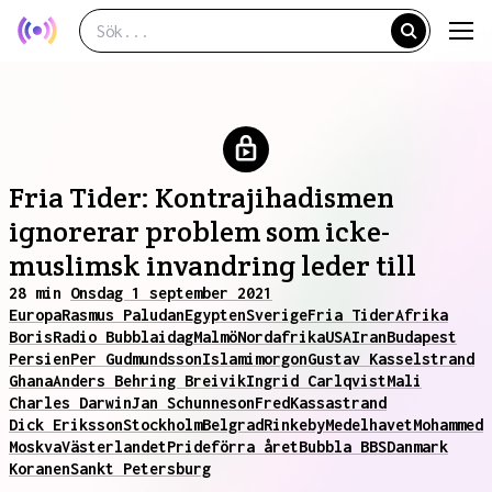
Fria Tider: Kontrajihadismen
ignorerar problem som icke-
muslimsk invandring leder till
28 min
Onsdag 1 september 2021
Europa
Rasmus Paludan
Egypten
Sverige
Fria Tider
Afrika
Boris
Radio Bubbla
idag
Malmö
Nordafrika
USA
Iran
Budapest
Persien
Per Gudmundsson
Islam
imorgon
Gustav Kasselstrand
Ghana
Anders Behring Breivik
Ingrid Carlqvist
Mali
Charles Darwin
Jan Schunneson
Fred
Kassastrand
Dick Eriksson
Stockholm
Belgrad
Rinkeby
Medelhavet
Mohammed
Moskva
Västerlandet
Pride
förra året
Bubbla BBS
Danmark
Koranen
Sankt Petersburg