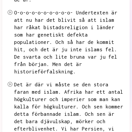
O-o-o-o-o-o-o-o-o-o-
Undertexten är
att nu har det blivit så att islam
har råkat bistadsreligion i länder
som har genetiskt defekta
populationer.
Och så har de kommit
hit,
och det är ju inte islams fel.
De svarta och lite bruna var ju fel
från början.
Men det är
historieförfalskning.
Det är där vi måste se den stora
faran med islam.
Afrika har ett antal
högkulturer och imperier som man kan
kalla för högkulturer.
Och sen kommer
detta förbannade islam.
Och sen är
det bara djävulskap,
mörker och
efterblivenhet.
Vi har Persien,
vi