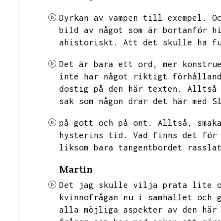
Dyrkan av vampen till exempel.
O
bild av något som är bortanför h
ahistoriskt.
Att det skulle ha f
Det är bara ett ord,
mer konstru
inte har något riktigt förhållan
dostig på den här texten.
Alltså
sak som någon drar det här med S
på gott och på ont.
Alltså,
smak
hysterins tid.
Vad finns det för
liksom bara tangentbordet rassla
Martin
Det jag skulle vilja prata lite 
kvinnofrågan nu i samhället och 
alla möjliga aspekter av den här