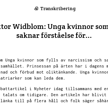
Transkribering
tor Widblom: Unga kvinnor som 
saknar förståelse för...
om Unga kvinnor som fylls av narcissism och s
 samhället.
Prinsessan på ärten har i dagens 
tnad och förbud mot oliktänkande.
Unga kvinno
matriarker som kan leda dem.
ebattartikel i Nyheter idag tillsammans med e
e talats om tidigare.
Den artikeln har blivit
 länka till på flera håll och folk säger såhä