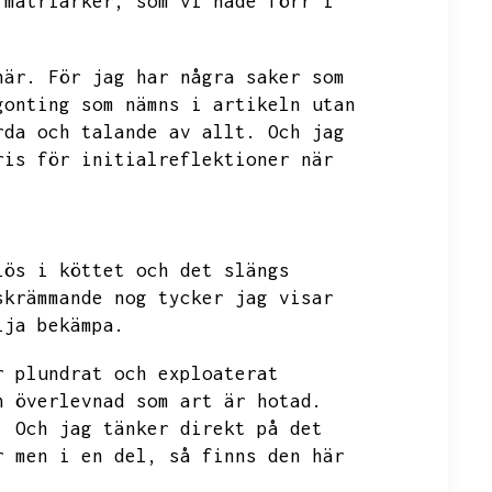
 matriarker,
som vi hade förr i
här.
För jag har några saker som
gonting som nämns i artikeln utan
rda och talande av allt.
Och jag
ris för initialreflektioner när
lös i köttet och det slängs
skrämmande nog tycker jag visar
lja bekämpa.
r plundrat och exploaterat
n överlevnad som art är hotad.
.
Och jag tänker direkt på det
r men i en del,
så finns den här