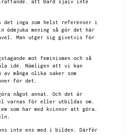
träffande.
att Bard själv inte
s det inga som helst referenser i
in ödmjuka mening så gör det här
avel.
Man utger sig givetvis för
gstagande mot feminismen och så
ala idé.
Nämligen att vi kan
n av många olika saker som
nner för det.
göra något annat.
Och det är
el varnas för eller utbildas om.
lem som har med kvinnor att göra.
eln.
nns inte ens med i bilden.
Därför