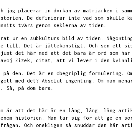
ch jag placerar in dyrkan av matriarken i sam
istorien.
De definierar inte vad som skulle k
unnits tvärs genom seklerna av tiden.
erat ur en subkulturs bild av tiden.
Någontin
de till.
Det är jättekonstigt.
Och sen ett si
 just det här med att det bara är ord som har
lavoj Zizek,
citat,
att vi lever i den kvinnl
a på den.
Det är en obegriplig formulering.
O
 gott med det?
Absolut ingenting.
Om man mena
t.
Så,
på dom bara.
om är att det här är en lång,
lång,
lång arti
genom historien.
Man tar sig för att ge en so
 frågan.
Och onekligen så snuddar den här art