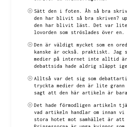
Sätt den i foten.
Åh så bra skri
den har blivit så bra skriven?
u
den har blivit läst.
Det var lit
lovorden som ströslades över en.
Den är väldigt mycket som en ore
kanske är också.
praktiskt.
Jag 
medier på internet inte alltid ä
debattsida hade aldrig släppt ig
Alltså var det sig som debattart
tryckta medier den är lite grann
sagt att den här artikeln är bar
Det hade förmodligen artikeln tj
vad artikeln handlar om innan vi
stora hotet mot samhället är att
Prinsessorna är unga kvinnor som