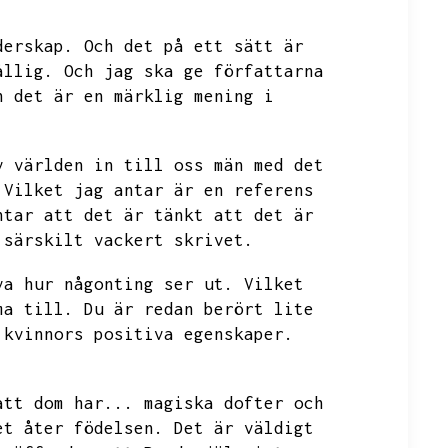
derskap.
Och det på ett sätt är
ållig.
Och jag ska ge författarna
h det är en märklig mening i
v världen in till oss män med det
Vilket jag antar är en referens
ntar att det är tänkt att det är
 särskilt vackert skrivet.
va hur någonting ser ut.
Vilket
ma till.
Du är redan berört lite
 kvinnors positiva egenskaper.
att dom har...
magiska dofter och
et åter födelsen.
Det är väldigt