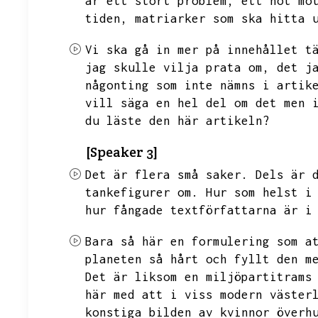
är ett stort problem,
ett hot mo
tiden,
matriarker som ska hitta 
Vi ska gå in mer på innehållet t
jag skulle vilja prata om,
det j
någonting som inte nämns i artik
vill säga en hel del om det men 
du läste den här artikeln?
[Speaker 3]
Det är flera små saker.
Dels är 
tankefigurer om.
Hur som helst i
hur fångade textförfattarna är i
Bara så här en formulering som a
planeten så hårt och fyllt den m
Det är liksom en miljöpartitrams
här med att i viss modern väster
konstiga bilden av kvinnor överh