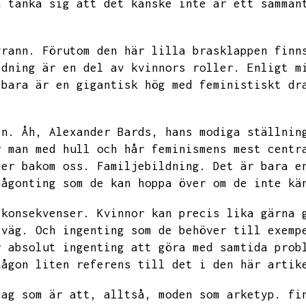
n tänka sig att det kanske inte är ett samman
grann.
Förutom den här lilla brasklappen finn
ldning är en del av kvinnors roller.
Enligt m
 bara är en gigantisk hög med feministiskt dr
.
en.
Åh,
Alexander Bards,
hans modiga ställnin
r man med hull och hår feminismens mest centr
ler bakom oss.
Familjebildning.
Det är bara e
någonting som de kan hoppa över om de inte kä
 konsekvenser.
Kvinnor kan precis lika gärna 
 väg.
Och ingenting som de behöver till exemp
r absolut ingenting att göra med samtida prob
någon liten referens till det i den här artik
jag som är att,
alltså,
moden som arketyp.
fi