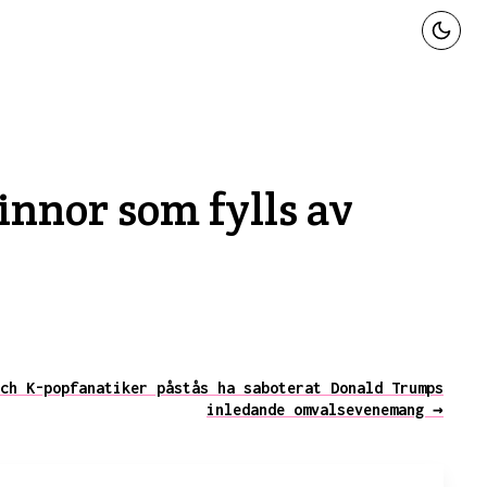
nnor som fylls av
ch K-popfanatiker påstås ha saboterat Donald Trumps
inledande omvalsevenemang →