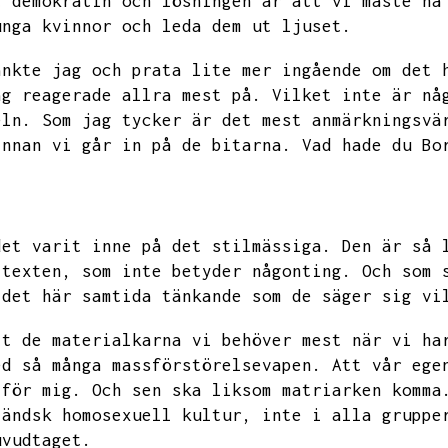
t demokratin och lösningen är att vi måste ha
unga kvinnor och leda dem ut ljuset.
änkte jag och prata lite mer ingående om det 
ag reagerade allra mest på.
Vilket inte är nå
eln.
Som jag tycker är det mest anmärkningsvä
innan vi går in på de bitarna.
Vad hade du Bo
det varit inne på det stilmässiga.
Den är så 
 texten,
som inte betyder någonting.
Och som 
 det här samtida tänkande som de säger sig vi
tt de materialkarna vi behöver mest när vi ha
ed så många massförstörelsevapen.
Att vår ege
 för mig.
Och sen ska liksom matriarken komma
ländsk homosexuell kultur,
inte i alla gruppe
uvudtaget.