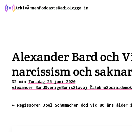
Arkiv
Ämnen
Podcasts
Radio
Logga in
Alexander Bard och V
narcissism och saknar 
32 min
Torsdag 25 juni 2020
Alexander Bard
Sverige
Boris
Slavoj Žižek
nu
Socialdemok
← Regissören Joel Schumacher död vid 80 års ålder 