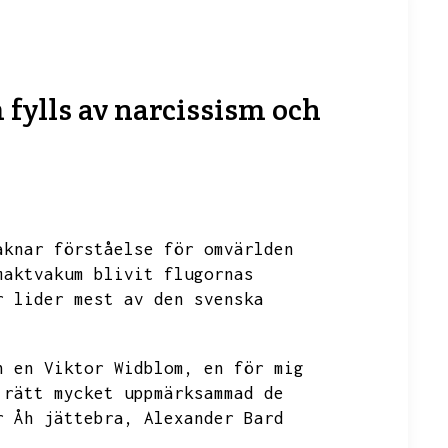
fylls av narcissism och
aknar förståelse för omvärlden
maktvakum blivit flugornas
r lider mest av den svenska
n en Viktor Widblom,
en för mig
 rätt mycket uppmärksammad de
r Åh jättebra,
Alexander Bard