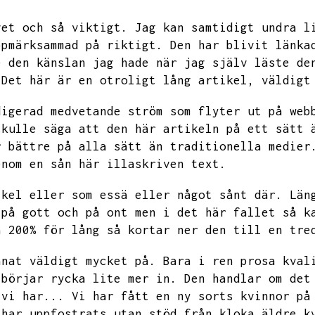
vet och så viktigt.
Jag kan samtidigt undra l
ppmärksammad på riktigt.
Den har blivit länka
e den känslan jag hade när jag själv läste de
Det här är en otroligt lång artikel,
väldigt
digerad medvetande ström som flyter ut på web
skulle säga att den här artikeln på ett sätt 
r bättre på alla sätt än traditionella medier
enom en sån här illaskriven text.
ikel eller som essä eller något sånt där.
Län
 på gott och på ont men i det här fallet så k
a 200% för lång så kortar ner den till en tre
änat väldigt mycket på.
Bara i ren prosa kval
 börjar rycka lite mer in.
Den handlar om det
 vi har...
Vi har fått en ny sorts kvinnor på
 har uppfostrats utan stöd från kloka äldre k