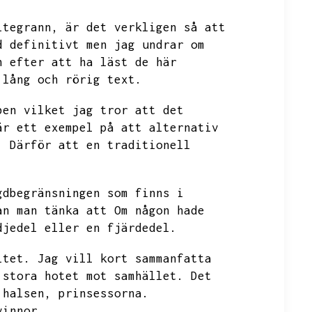
itegrann,
är det verkligen så att
d definitivt men jag undrar om
n efter att ha läst de här
 lång och rörig text.
ben vilket jag tror att det
är ett exempel på att alternativ
.
Därför att en traditionell
gdbegränsningen som finns i
an man tänka att
Om någon hade
djedel eller en fjärdedel.
itet.
Jag vill kort sammanfatta
 stora hotet mot samhället.
Det
 halsen,
prinsessorna.
vinnor.