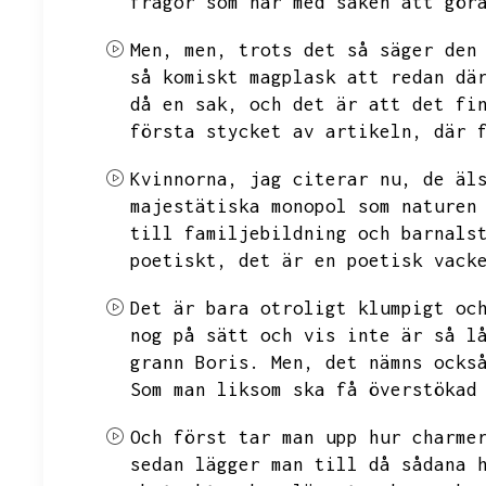
frågor som har med saken att gör
Men,
men,
trots det så säger den
så komiskt magplask att redan dä
då en sak,
och det är att det fi
första stycket av artikeln,
där 
Kvinnorna,
jag citerar nu,
de äl
majestätiska monopol som naturen
till familjebildning och barnals
poetiskt,
det är en poetisk vack
Det är bara otroligt klumpigt oc
nog på sätt och vis inte är så l
grann Boris.
Men,
det nämns ocks
Som man liksom ska få överstökad
Och först tar man upp hur charme
sedan lägger man till då sådana 