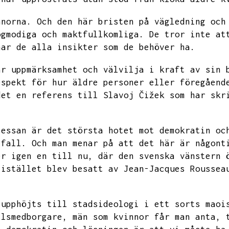
nnorna.
Och den här bristen på vägledning och
ögmodiga och maktfullkomliga.
De tror inte at
har de alla insikter som de behöver ha.
ar uppmärksamhet och välvilja i kraft av sin 
espekt för hur äldre personer eller föregåend
det en referens till Slavoj Čižek som har skr
sessan är det största hotet mot demokratin oc
 fall.
Och man menar på att det här är någont
er igen en till nu,
där den svenska vänstern 
 istället blev besatt av Jean-Jacques Roussea
 upphöjts till stadsideologi i ett sorts maoi
llsmedborgare,
män som kvinnor får man anta,