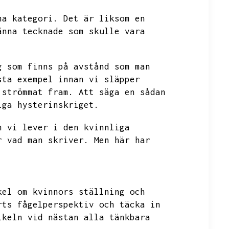
ma kategori.
Det är liksom en
änna tecknade som skulle vara
g som finns på avstånd som man
sta exempel innan vi släpper
 strömmat fram.
Att säga en sådan
iga hysterinskriget.
m vi lever i den kvinnliga
r vad man skriver.
Men här har
kel om kvinnors ställning och
rts fågelperspektiv och täcka in
ikeln vid nästan alla tänkbara