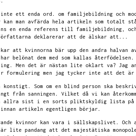
a.
 inte ett enda ord.
om familjebildning och mo
r kan man avfärda hela artikeln som totalt st
nns en enda referens till familjebildning,
oc
författarna deklarerar att de älskar att...
skar att kvinnorna bär upp den andra halvan a
 har belönat dem med som kallas återfödelsen.
ting.
Men det är nästan lite oklart va?
Jag a
er formulering men jag tycker inte att det är
h konstigt.
Som om en blind person ska beskri
ångt från sanningen.
Vilket då vi kan återkom
å allra sist i en sorts pliktskyldig lista på
 innan artikeln egentligen börjar.
rande kvinnor kan vara i sällskapslivet.
Och 
här lite pandang att det majestätiska monopol