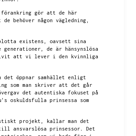
 förankring gör att de här
t de behöver någon vägledning,
blotta existens,
oavsett sina
e generationer,
de är hänsynslösa
ivit att vi lever i den kvinnliga
h det öppnar samhället enligt
ing som man skriver att det går
övergav det autentiska fokuset på
u's oskuldsfulla prinsessa som
stiskt projekt,
kallar man det
till ansvarslösa prinsessor.
Det