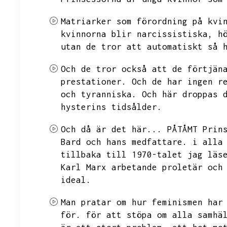
Matriarker som förordning på kvi
kvinnorna blir narcissistiska,
h
utan de tror att automatiskt så 
Och de tror också att de förtjän
prestationer.
Och de har ingen r
och tyranniska.
Och här droppas 
hysterins tidsålder.
Och då är det här...
PÅTÅMT Prin
Bard och hans medfattare.
i alla
tillbaka till 1970-talet jag läs
Karl Marx arbetande proletär och
ideal.
Man pratar om hur feminismen har
för.
för att stöpa om alla samhä