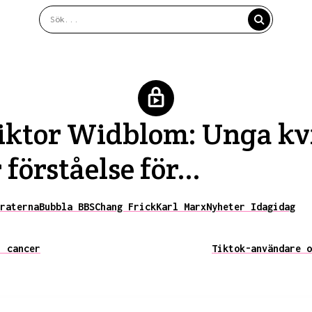
iktor Widblom: Unga kvi
förståelse för...
raterna
Bubbla BBS
Chang Frick
Karl Marx
Nyheter Idag
idag
i cancer
Tiktok-användare o