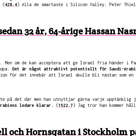
(
428.4
) Alla de smartaste i Silicon Valley. Peter Thiel
e sedan 32 år, 64-årige Hassan Nas
. Men om de kan acceptera att ge Israel fria händer i Pa
hopa.
Det är något attraktivt potentiellt för Saudi-Arabi
ion för det innebär att Israel skulle bli nästan som en 
te på det där men han utnyttjar gärna varje upptänklig j
rabiens ledare klarar.
(
1522.7
) Jag tror han kommer håll
l och Hornsgatan i Stockholm på