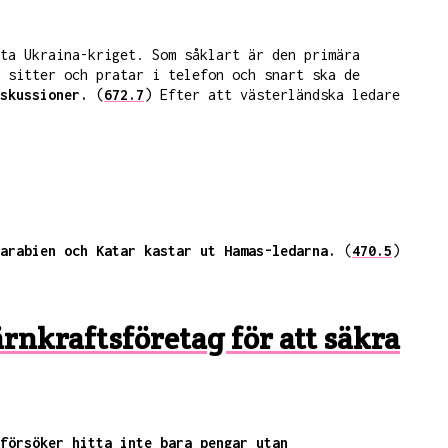
ta Ukraina-kriget. Som såklart är den primära
 sitter och pratar i telefon och snart ska de
skussioner.
(
672.7
) Efter att västerländska ledare
arabien och Katar kastar ut Hamas-ledarna.
(
470.5
)
rnkraftsföretag för att säkra
försöker hitta inte bara pengar utan