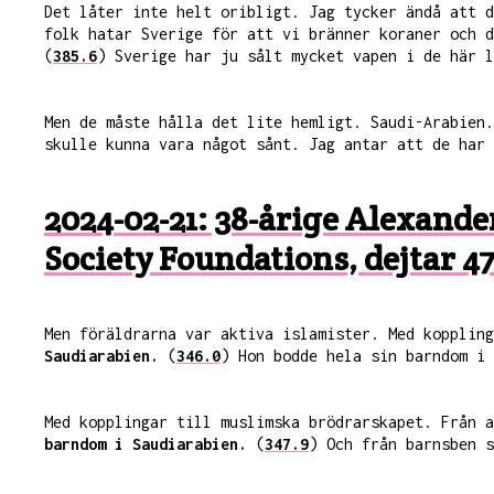
Det låter inte helt oribligt. Jag tycker ändå att d
folk hatar Sverige för att vi bränner koraner och 
(
385.6
) Sverige har ju sålt mycket vapen i de här l
Men de måste hålla det lite hemligt. Saudi-Arabien
skulle kunna vara något sånt. Jag antar att de har 
2024-02-21: 38-årige Alexande
Society Foundations, dejtar 4
Men föräldrarna var aktiva islamister. Med kopplin
Saudiarabien.
(
346.0
) Hon bodde hela sin barndom i 
Med kopplingar till muslimska brödrarskapet. Från 
barndom i Saudiarabien.
(
347.9
) Och från barnsben s