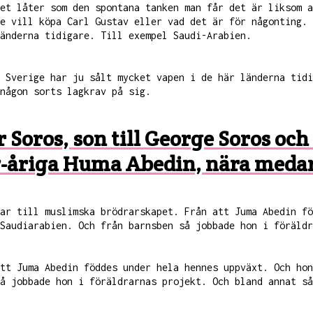
et låter som den spontana tanken man får det är liksom a
de vill köpa Carl Gustav eller vad det är för någonting.
änderna tidigare. Till exempel Saudi-Arabien.
. Sverige har ju sålt mycket vapen i de här länderna tid
någon sorts lagkrav på sig.
r Soros, son till George Soros o
7-åriga Huma Abedin, nära medarb
gar till muslimska brödrarskapet. Från att Juma Abedin f
Saudiarabien. Och från barnsben så jobbade hon i föräldr
att Juma Abedin föddes under hela hennes uppväxt. Och ho
å jobbade hon i föräldrarnas projekt. Och bland annat så