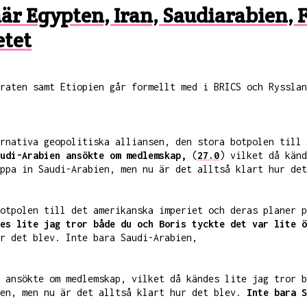
 när Egypten, Iran, Saudiarabien
etet
raten samt Etiopien går formellt med i BRICS och Rysslan
rnativa geopolitiska alliansen, den stora botpolen till 
udi-Arabien ansökte om medlemskap,
(
27.0
) vilket då känd
ppa in Saudi-Arabien, men nu är det alltså klart hur det
otpolen till det amerikanska imperiet och deras planer p
es lite jag tror både du och Boris tyckte det var lite ö
r det blev. Inte bara Saudi-Arabien,
 ansökte om medlemskap, vilket då kändes lite jag tror b
ien, men nu är det alltså klart hur det blev.
Inte bara S