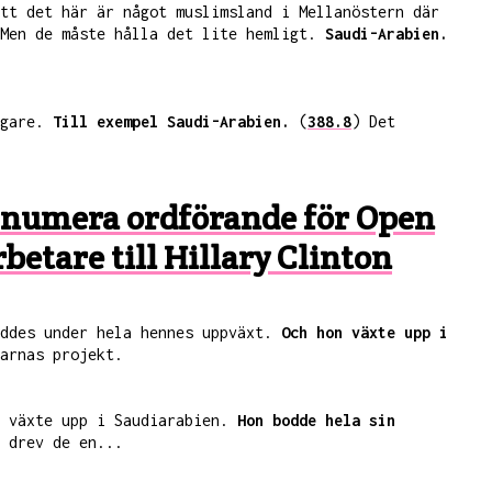
tt det här är något muslimsland i Mellanöstern där
 Men de måste hålla det lite hemligt.
Saudi-Arabien.
igare.
Till exempel Saudi-Arabien.
(
388.8
) Det
ch numera ordförande för Open
etare till Hillary Clinton
öddes under hela hennes uppväxt.
Och hon växte upp i
arnas projekt.
n växte upp i Saudiarabien.
Hon bodde hela sin
 drev de en...