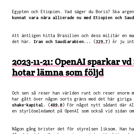
Egypten och Etiopien. Vad säger du Boris? Ska arge
kunnat vara nära allierade nu med Etiopien och Saud
Att äntligen hitta Brasilien och dess militär en ma
det här.
Iran och Saudiarabien...
(
329.7
) Är ju int
2023-11-21: OpenAI sparkar vd
hotar lämna som följd
Och sen så reser han världen runt och reser enorm m
har gått över någon sorts gräns med det här giriga
shake-kapital.
(
489.0
) För något nytt sådant där AI
en styrlöseledamot på OpenAI som också vid sidan om
Någon gång brister det för styrelsen liksom. Han h