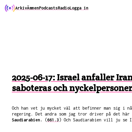
Arkiv
Ämnen
Podcasts
Radio
Logga in
2025-06-17: Israel anfaller Ir
saboteras och nyckelpersone
Och han vet ju mycket väl att befinner man sig i nå
regering. Det andra som jag tror driver på det här
Saudiarabien.
(
661.3
) Och Saudiarabien vill ju se I