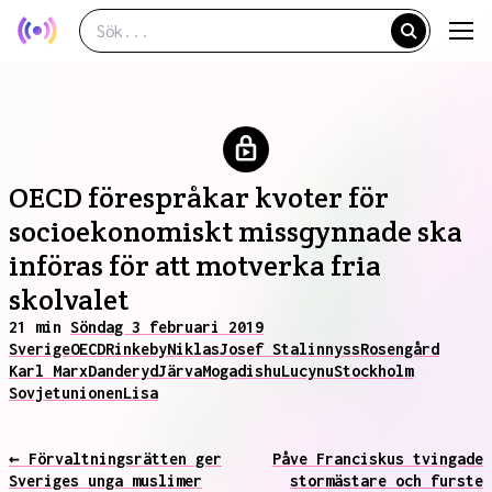
OECD förespråkar kvoter för
socioekonomiskt missgynnade ska
införas för att motverka fria
skolvalet
21 min
Söndag 3 februari 2019
Sverige
OECD
Rinkeby
Niklas
Josef Stalin
nyss
Rosengård
Karl Marx
Danderyd
Järva
Mogadishu
Lucy
nu
Stockholm
Sovjetunionen
Lisa
← Förvaltningsrätten ger
Påve Franciskus tvingade
Sveriges unga muslimer
stormästare och furste