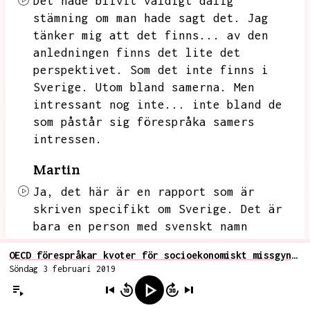
Det hade blivit väldigt dålig
stämning om man hade sagt det.
Jag
tänker mig att det finns...
av den
anledningen finns det lite det
perspektivet.
Som det inte finns i
Sverige.
Utom bland samerna.
Men
intressant nog inte...
inte bland de
som påstår sig förespråka samers
intressen.
Martin
Ja,
det här är en rapport som är
skriven specifikt om Sverige.
Det är
bara en person med svenskt namn
involverad.
OECD förespråkar kvoter för socioekonomiskt missgynnade ska införas för att motverka fria skolvalet
Söndag 3 februari 2019
Nicholas
Du behöver inte säga så mycket när