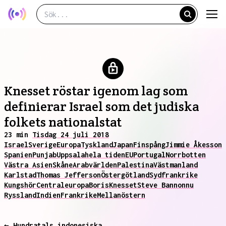
Knesset röstar igenom lag som
definierar Israel som det judiska
folkets nationalstat
23 min
Tisdag 24 juli 2018
Israel
Sverige
Europa
Tyskland
Japan
Finspång
Jimmie Åkesson
Spanien
Punjab
Uppsala
hela tiden
EU
Portugal
Norrbotten
Västra Asien
Skåne
Arabvärlden
Palestina
Västmanland
Karlstad
Thomas Jefferson
Östergötland
Sydfrankrike
Kungshör
Centraleuropa
Boris
Knesset
Steve Bannon
nu
Ryssland
Indien
Frankrike
Mellanöstern
← Hundratals indonesiska