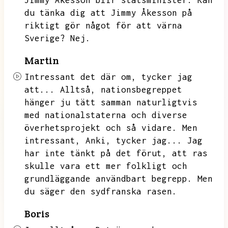
Jimmy Åkesson blir statsminister.
Kan
du tänka dig att Jimmy Åkesson på
riktigt gör något för att värna
Sverige?
Nej.
Martin
Intressant det där om,
tycker jag
att...
Alltså,
nationsbegreppet
hänger ju tätt samman naturligtvis
med nationalstaterna och diverse
överhetsprojekt och så vidare.
Men
intressant,
Anki,
tycker jag...
Jag
har inte tänkt på det förut,
att ras
skulle vara ett mer folkligt och
grundläggande användbart begrepp.
Men
du säger den sydfranska rasen.
Boris