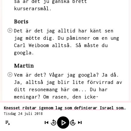
så är det ju ganska brett
kurserarsmål.
Boris
Det är det jag alltid har känt sen
jag mötte dig.
Du påminner om en ung
Carl Weiboom alltså.
Så måste du
googla.
Martin
Vem är det?
Vågar jag googla?
Ja då.
Ja,
alltså jag blir lite förvirrad av
ditt resonemang här om...
Du har
meningar?
Om rasen,
den icke-
genetiska rasen.
Jag menar,
judarna,
Knesset röstar igenom lag som definierar Israel som det judiska folkets nationalstat
de har väl minst tre olika raser.
De
Tisdag 24 juli 2018
arskenasiska judarna som bodde i
Tyskland och Frankrike och central-