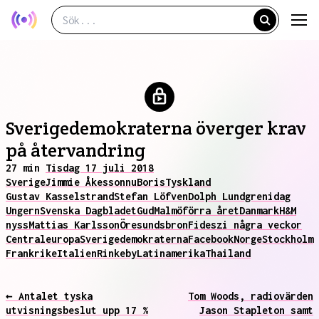
Sverigedemokraterna överger krav
på återvandring
27 min
Tisdag 17 juli 2018
Sverige
Jimmie Åkesson
nu
Boris
Tyskland
Gustav Kasselstrand
Stefan Löfven
Dolph Lundgren
idag
Ungern
Svenska Dagbladet
Gud
Malmö
förra året
Danmark
H&M
nyss
Mattias Karlsson
Öresundsbron
Fidesz
i några veckor
Centraleuropa
Sverigedemokraterna
Facebook
Norge
Stockholm
Frankrike
Italien
Rinkeby
Latinamerika
Thailand
← Antalet tyska
Tom Woods, radiovärden
utvisningsbeslut upp 17 %
Jason Stapleton samt