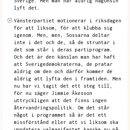
Sverige.
Men man har aldrig någonsin
lyft det.
Vänsterpartiet motionerar i riksdagen
för att liksom,
för att klubba sig
igenom.
Men,
men,
Sossarna deltar
inte i det och de,
så de struntar i
det som står i deras partiprogram.
Och det är den känslan man har haft
att Sverigedemokraterna,
de pratar
aldrig om den och därför kommer de
aldrig att lyfta den i framtiden.
Men
nu har vi tagit det ett steg till,
för nu säger Jimmie Åkesson
uttryckligen att det finns ingen
återvandringspolitik.
Om det står
något i programmet så är det ett
missförstånd eller att vi liksom ska
uppdatera valmanifestet kanske nu på