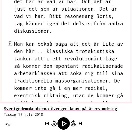
det här är vad vi har.
Och det är
just det som är situationen.
Det är
vad vi har.
Ditt resonemang Boris,
jag känner igen det delvis från andra
diskussioner.
Man kan också säga att det är lite av
den här...
klassiska trotskistiska
tanken att i ett revolutionärt läge
så kommer den spontant radikaliserade
arbetarklassen att söka sig till sina
traditionella massorganisationer.
De
kommer inte gå i en mer radikal,
exentrisk riktning,
utan de kommer gå
tillbaka mot,
okej inte mot mitten,
Sverigedemokraterna överger krav på återvandring
men de kommer gå tillbaka mot det som
Tisdag 17 juli 2018
de kan,
det som är invant.
Och det kanske blir så,
jag kan inte