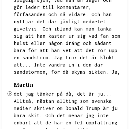
spegelgrejen,
vad han än säger och
gör leder till kommentarer,
förfasanden och så vidare.
Och han
nyttjar det där jävligt medvetet
givetvis.
Och ibland kan man tänka
sig att han kastar ur sig vad fan som
helst eller någon dräng och sådant
bara för att han vet att det rör upp
en sandstorm.
Jag tror det är klokt
att...
Inte vandra in i den där
sandstormen,
för då skyms sikten.
Ja,
Martin
det jag tänker på då,
det är ju...
Alltså,
nästan allting som svenska
medier skriver om Donald Trump är ju
bara skit.
Och det menar jag inte
enbart att de har en fel uppfattning