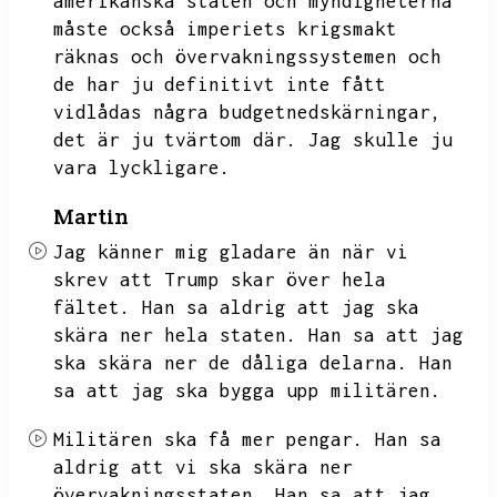
amerikanska staten och myndigheterna
måste också imperiets krigsmakt
räknas och övervakningssystemen och
de har ju definitivt inte fått
vidlådas
några budgetnedskärningar,
det är ju tvärtom där.
Jag skulle ju
vara lyckligare.
Martin
Jag känner mig gladare än när vi
skrev att Trump skar
över hela
fältet.
Han sa aldrig att jag ska
skära ner hela staten.
Han sa att jag
ska skära ner de dåliga delarna.
Han
sa att jag ska bygga upp militären.
Militären ska få mer pengar.
Han sa
aldrig att vi ska skära ner
övervakningsstaten.
Han sa att jag