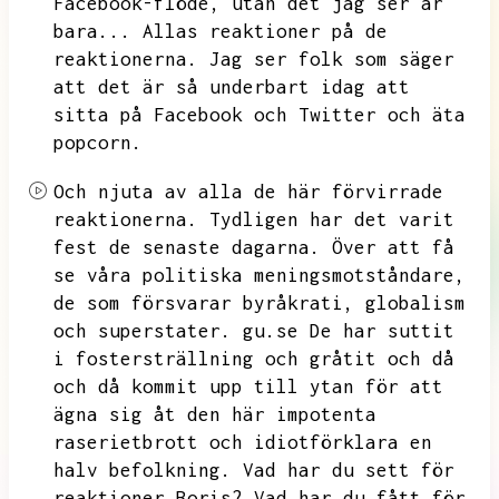
Facebook-flöde,
utan det jag ser är
bara...
Allas reaktioner på de
reaktionerna.
Jag ser folk som säger
att det är så underbart idag att
sitta på Facebook och Twitter och äta
popcorn.
Och njuta av alla de här förvirrade
reaktionerna.
Tydligen har det varit
fest de senaste dagarna.
Över att få
se våra politiska meningsmotståndare,
de som försvarar byråkrati,
globalism
och superstater.
gu.se
De har suttit
i fostersträllning och gråtit och då
och då kommit upp till ytan för att
ägna sig åt den här impotenta
raserietbrott och idiotförklara en
halv befolkning.
Vad har du sett för
reaktioner Boris?
Vad har du fått för