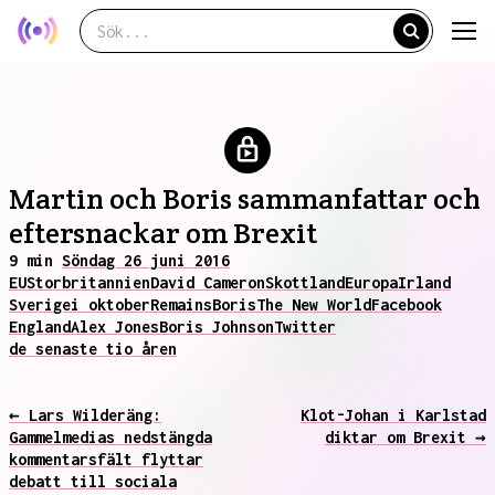
Martin och Boris sammanfattar och
eftersnackar om Brexit
9 min
Söndag 26 juni 2016
EU
Storbritannien
David Cameron
Skottland
Europa
Irland
Sverige
i oktober
Remains
Boris
The New World
Facebook
England
Alex Jones
Boris Johnson
Twitter
de senaste tio åren
← Lars Wilderäng:
Klot-Johan i Karlstad
Gammelmedias nedstängda
diktar om Brexit →
kommentarsfält flyttar
debatt till sociala