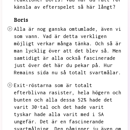
känsla av efterspelet så här långt?
Boris
Alla är nog ganska omtumlade,
även vi
som vann.
Vad är detta verkligen
möjligt verkar många tänka.
Och så är
man lycklig över att det blev så.
Men
samtidigt är alla också fascinerade
just över det här du pekar på.
Hur
Remains sida nu så totalt svartmålar.
Exit-röstarna som är totalt
efterblivna rasister,
hela högern och
bunten och alla dessa 52% hade det
varit 30-tal och det hade varit
tyskar hade alla varit med i SA
ungefär.
Det är en fascinerande
svartmålning.
Den påminner ju även om