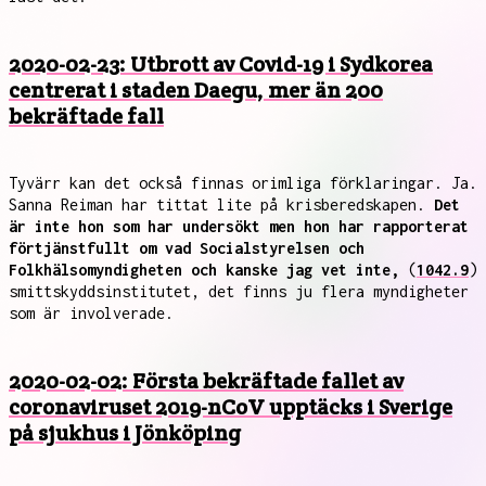
2020-02-23: Utbrott av Covid-19 i Sydkorea
centrerat i staden Daegu, mer än 200
bekräftade fall
Tyvärr kan det också finnas orimliga förklaringar. Ja.
Sanna Reiman har tittat lite på krisberedskapen.
Det
är inte hon som har undersökt men hon har rapporterat
förtjänstfullt om vad Socialstyrelsen och
Folkhälsomyndigheten och kanske jag vet inte,
(
1042.9
)
smittskyddsinstitutet, det finns ju flera myndigheter
som är involverade.
2020-02-02: Första bekräftade fallet av
coronaviruset 2019-nCoV upptäcks i Sverige
på sjukhus i Jönköping