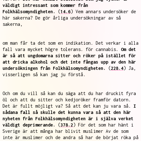
väldigt intressant som kommer från
Folkhälsomyndigheten.
(
14.6
) Vem annars undersöker de
här sakerna? De gör årliga undersökningar av så
sakerna,
om man får ta det som en indikation. Det verkar i alla
fall vara mycket högre tolerans. för cannabis.
Om det
är så att ungdomarna sitter och röker på istället för
att dricka alkohol och det inte fångas upp av den här
undersökningen från Folkhälsomyndigheten.
(
228.4
) Ja,
visserligen så kan jag ju förstå.
Och om du vill så kan du säga att du har druckit fyra
öl och att du sitter och kedjoröker framför datorn.
Det är fullt möjligt va? Så att det kan ju vara så.
I
sådana fall så skulle det kunna vara så att den här
nyheten från Folkhälsomyndigheten är i själva verket
väldigt deprimerande.
(
378.2
) För det som har hänt i
Sverige är att många har blivit muslimer Av de som
inte är muslimer och de andra så har de börjat röka på