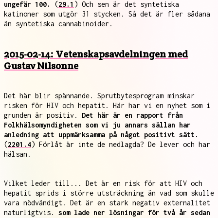
ungefär 100.
(
29.1
) Och sen är det syntetiska
katinoner som utgör 31 stycken. Så det är fler sådana
än syntetiska cannabinoider.
2015-02-14: Vetenskapsavdelningen med
Gustav Nilsonne
Det här blir spännande. Sprutbytesprogram minskar
risken för HIV och hepatit. Här har vi en nyhet som i
grunden är positiv.
Det här är en rapport från
Folkhälsomyndigheten som vi ju annars sällan har
anledning att uppmärksamma på något positivt sätt.
(
2201.4
) Förlåt är inte de nedlagda? De lever och har
hälsan.
Vilket leder till... Det är en risk för att HIV och
hepatit sprids i större utsträckning än vad som skulle
vara nödvändigt. Det är en stark negativ externalitet
naturligtvis.
som lade ner lösningar för två år sedan