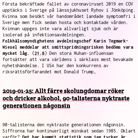
Första bekräftade fallet av coronaviruset 2019 en COV
upptäcks i Sverige på länssjukhuset Ryhov i Jönköping.
Kvinna som besökt vår handområdet landade symptomfri i
Sverige men fick sedan hosta och kontaktade vården.
Kvinnan uppges inte vara allvarligt sjuk och är
isolerad på infektionsavdelningen.
Folkhälsomyndighetens avdelningschef Karin Tegmark-
Wiesel meddelar att smittspridningsrisken bedöms vara
mycket låg.
(
21.8
) Den stora Wuhan-influensan
fortsätter att vara världens i särklass mest bevakade
nyhetshändelse. I USA har den konkurrens av
riksrättsförfarandet mot Donald Trump,
2019-01-25: Allt färre skolungdomar röker
och dricker alkohol, 90-talisterna nyktraste
generationen någonsin
90-talisterna den nyktraste generationen någonsin.
Siffrorna har kontinuerligt minskat sedan 1985. Oklart
varför?
Det har kommit statistik som jag tycker är