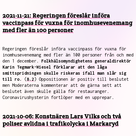
2021-11-21: Regeringen föreslår införa
vaccinpass för vuxna för inomhusevenemang
med fler än 100 personer
Regeringen föreslår införa vaccinpass för vuxna för
inomhusevenemang med fler än 100 personer från och med
den 1 december.
Folkhälsomyndighetens generaldirektör
Karin Tegmark-Wiesel förklarar att den låga
smittspridningen skulle riskeras ifall man slår sig
till ro.
(
8.2
) Oppositionen är positiv till beslutet
men Moderaterna kommenterar att de gärna sett att
beslutet även skulle gälla för restauranger.
Coronavirushysterin fortlöper med en upprepar.
2021-10-06: Konstnären Lars Vilks och två
poliser avlidna i trafikolycka i Markaryd