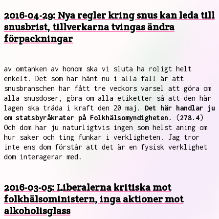
2016-04-29: Nya regler kring snus kan leda till
snusbrist, tillverkarna tvingas ändra
förpackningar
av omtanken av honom ska vi sluta ha roligt helt
enkelt. Det som har hänt nu i alla fall är att
snusbranschen har fått tre veckors varsel att göra om
alla snusdoser, göra om alla etiketter så att den här
lagen ska träda i kraft den 20 maj.
Det här handlar ju
om statsbyråkrater på Folkhälsomyndigheten.
(
278.4
)
Och dom har ju naturligtvis ingen som helst aning om
hur saker och ting funkar i verkligheten. Jag tror
inte ens dom förstår att det är en fysisk verklighet
dom interagerar med.
2016-03-05: Liberalerna kritiska mot
folkhälsoministern, inga aktioner mot
alkoholisglass