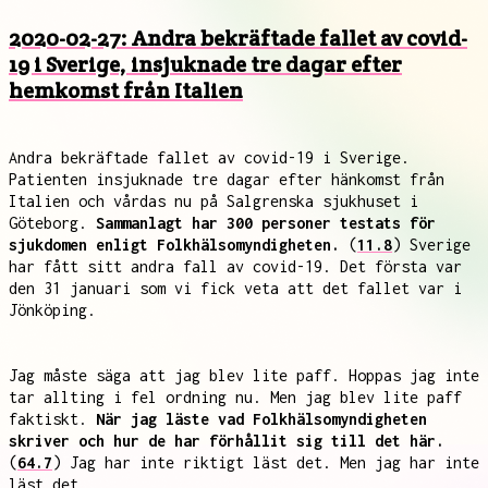
2020-02-27: Andra bekräftade fallet av covid-
19 i Sverige, insjuknade tre dagar efter
hemkomst från Italien
Andra bekräftade fallet av covid-19 i Sverige.
Patienten insjuknade tre dagar efter hänkomst från
Italien och vårdas nu på Salgrenska sjukhuset i
Göteborg.
Sammanlagt har 300 personer testats för
sjukdomen enligt Folkhälsomyndigheten.
(
11.8
) Sverige
har fått sitt andra fall av covid-19. Det första var
den 31 januari som vi fick veta att det fallet var i
Jönköping.
Jag måste säga att jag blev lite paff. Hoppas jag inte
tar allting i fel ordning nu. Men jag blev lite paff
faktiskt.
När jag läste vad Folkhälsomyndigheten
skriver och hur de har förhållit sig till det här.
(
64.7
) Jag har inte riktigt läst det. Men jag har inte
läst det.