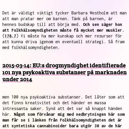
Det är väldigt viktigt tycker Barbara Westholm att man
att man pratar mer om barnen. Tänk på barnen, är
hennes budskap till att börja med.
Och sen säger hon
att Folkhälsomyndigheten måste få mycket mer muskler.
(
178.7
) Vi måste ha mer kunskap och mer resurser för
att kunna driva igenom en eventuell strategi. Så fram
med folkhälsomyndigheten.
2015-03-14: EU:s drogmyndighet identifierade
101 nya psykoaktiva substanser på marknaden
under 2014
men 100 nya psykoaktiva substanser. Det låter som att
det finns kreativitet och det händer en massa
intressanta saker. Synd att det var så knappt händen
här.
Något som förvånar mig med nedbrytningen här som
man får se i länken från Folkhälsomyndigheten det är
att syntetiska cannabinoider bara utgör 30 av de här