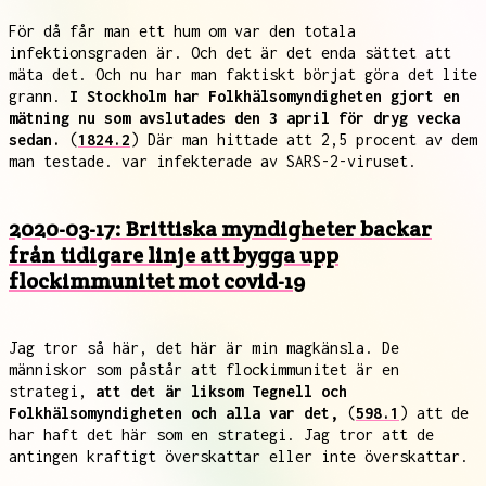
För då får man ett hum om var den totala
infektionsgraden är. Och det är det enda sättet att
mäta det. Och nu har man faktiskt börjat göra det lite
grann.
I Stockholm har Folkhälsomyndigheten gjort en
mätning nu som avslutades den 3 april för dryg vecka
sedan.
(
1824.2
) Där man hittade att 2,5 procent av dem
man testade. var infekterade av SARS-2-viruset.
2020-03-17: Brittiska myndigheter backar
från tidigare linje att bygga upp
flockimmunitet mot covid-19
Jag tror så här, det här är min magkänsla. De
människor som påstår att flockimmunitet är en
strategi,
att det är liksom Tegnell och
Folkhälsomyndigheten och alla var det,
(
598.1
) att de
har haft det här som en strategi. Jag tror att de
antingen kraftigt överskattar eller inte överskattar.