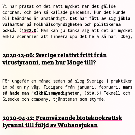
Vi har pratat om det rätt mycket när det gällde
coronan. och den så kallade pandemin. Hur det kunde
bli beändrad är anständigt.
Det har fått av sig jäkla
valhämtar på Folkhälsomyndigheten och politikerna
också.
(
1932.0
) Man kan ju tänka sig att det är mycket
enkla scenarier att lineera upp det hela så här. Okej,
2020-12-06: Sverige relativt fritt från
virustyranni, men hur länge till?
För ungefär en månad sedan så slog Sverige i praktiken
in på en ny väg. Tidigare från januari, februari,
mars
så hade man Folkhälsomyndigheten,
(
550.5
) Teknell och
Gisecke och company, tjänstemän som styrde.
2020-04-12: Framväxande bioteknokratisk
tyranni till följd av Wuhansjukan