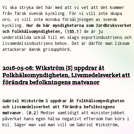
Vi ska stryka det här med att vi vet att det kommer
från färsk svensk kyckling. För vi vill inte skapa
oro, vi vill inte minska försäljningen av svensk
kyckling.
Hur de här myndigheterna som Jordbruksverket
och Folkhälsomyndigheten,
(
185.1
) de är ju
underställda också till en slags exportindustriens och
livsmedelsindustriens behov. Det är därför man liksom
attackerar dansk grisupphörd,
2016-05-08: Wikström (S) uppdrar åt
Folkhälsomyndigheten, Livsmedelsverket att
förändra befolkningens matvanor
Gabriel Wickström S uppdrar åt Folkhälsomyndigheten
och Livsmedelsverket att förändra befolkningens
matvanor.
(
0.2
) Medier samtidigt att ministerjobbet
påverkat hans egen hälsa negativt eftersom han körs i
bil. Säger man vad man vill om Gabriel Wickström,