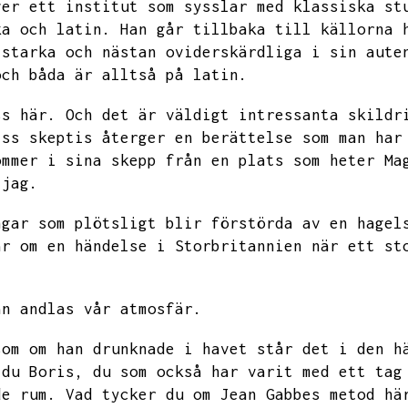
ver ett institut som sysslar med klassiska st
ka och latin.
Han går tillbaka till källorna 
 starka och nästan oviderskärdliga i sin aute
och båda är alltså på latin.
ss här.
Och det är väldigt intressanta skildr
iss skeptis återger en berättelse som man har
ommer i sina skepp från
en plats som heter Ma
 jag.
ngar som plötsligt blir förstörda av en hagel
ar om en händelse i Storbritannien när ett st
an andlas vår atmosfär.
som om han drunknade i havet står det i den h
 du Boris,
du som också har varit med ett tag
de rum.
Vad tycker du om Jean Gabbes metod hä