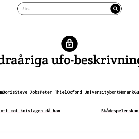
aåriga ufo-beskrivning
m
Boris
Steve Jobs
Peter Thiel
Oxford University
bont
Monark
Gu
rott mot knivlagen då han
Skådespelerskan