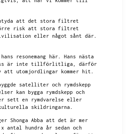
igtvis,
att när vi kommer till
ntyda att det stora filtret
örre risk att stora filtret
ivilisation eller något sånt där.
 hans resonemang här.
Hans nästa
ss är inte tillförlitliga,
därför
v att utomjordlingar kommer hit.
byggde satelliter och rymdskepp
elser kan bygga rymdskepp och
er sett en rymdvarelse eller
kulturella skildringarna.
ger Shonga Abba att det är mer
 x antal hundra år sedan och