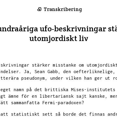
Transkribering
ndraåriga ufo-beskrivningar st
utomjordiskt liv
eskrivningar stärker misstanke om utomjordisk
ändelser.
Ja,
Sean Gabb,
den oefterliknelige,
itterära pseudonym,
under vilken han ger ut r
 eget namn på det brittiska Mises-institutets
igt ämne för en libertariansk sajt kanske,
me
sätt sammanfatta Fermi-paradoxen?
 att statistiskt sett så borde det finnas and