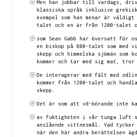
Men han jobbar till vardags,
dri
klassiska språk inklusive grekis
exempel som han menar är väldigt
talet och en är från 1200-talet 
som Sean Gabb har översatt för o
en biskop på 800-talet som med v
skepp och himmelska sjömän som k
kommer och tar med sig mat,
tror
De interagerar med fält med odli
kommer från 1200-talet och handl
skepp.
Det är som att vd-börande inte k
av fuktigheten i vår tunga luft 
anslående vittnesmål.
Vad tycker
när den här andra berättelsen äg