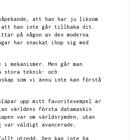
påpekande,
att han har ju liksom
 att han inte går tillbaka dit.
ittar på någon av den moderna
ngar har snackat
ihop sig med
e i mekanismer.
Men går man
a stora teknik- och
nskap som vi ännu inte kan förstå
släpar upp mitt favoritexempel är
tan världens första datamaskin
kapen var om världsrymden,
utan
g var väldigt avancerade.
fullt utredd.
Den kan inte ha