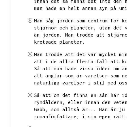
innan det så fanns det inte den 
man hade en helt annan syn på un
Man såg jorden som centrum för k
stjärnor och planeter,
utan det 
än jorden.
Man trodde att stjärn
kretsade planeter.
Man trodde att det var mycket mi
att
i de allra flesta fall att k
Så att man hade vissa idéer om ä
att änglar som är varelser som n
naturliga varelser i stil med os
Så att om det finns en sån här i
rymdåldern,
eller innan den vete
Gabb,
som alltså är...
Han är ju
romanförfattare,
i sin egen rätt