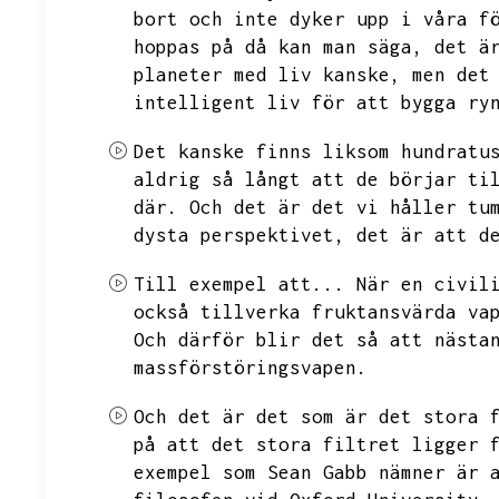
bort och inte dyker upp i våra f
hoppas på då kan man säga,
det ä
planeter med liv kanske,
men det
intelligent liv för att bygga ry
Det kanske finns liksom hundratu
aldrig så långt att de börjar ti
där.
Och det är det vi håller tu
dysta perspektivet,
det är att d
Till exempel att...
När en civil
också tillverka fruktansvärda va
Och därför blir det så att nästa
massförstöringsvapen.
Och det är det som är det stora 
på att det stora filtret ligger 
exempel som Sean Gabb nämner är 