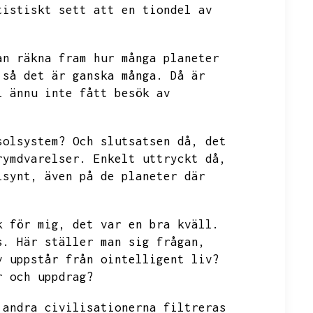
tistiskt sett att en tiondel av
an räkna fram hur många planeter
så det är ganska många.
Då är
i ännu inte fått besök av
solsystem?
Och slutsatsen då,
det
rymdvarelser.
Enkelt uttryckt då,
lsynt,
även på de planeter där
k för mig,
det var en bra kväll.
s.
Här ställer man sig frågan,
v uppstår från ointelligent liv?
r och uppdrag?
 andra civilisationerna filtreras