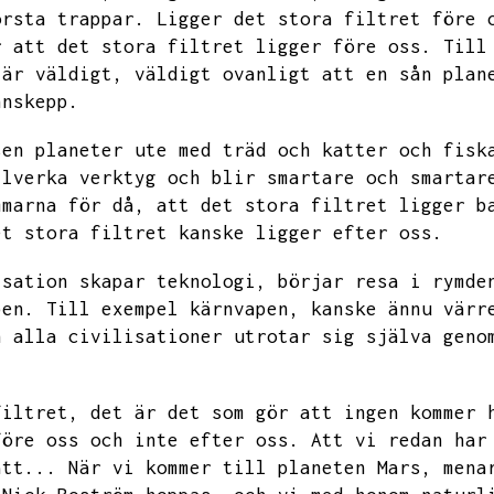
örsta trappar.
Ligger det stora filtret före 
r att det stora filtret ligger före oss.
Till
 är väldigt,
väldigt ovanligt att en sån plan
nnskepp.
sen planeter ute med träd och katter och fisk
llverka verktyg och blir smartare och smartar
mmarna för då,
att det stora filtret ligger b
et stora filtret kanske ligger efter oss.
isation skapar teknologi,
börjar resa i rymde
pen.
Till exempel kärnvapen,
kanske ännu värr
n alla civilisationer utrotar sig själva geno
filtret,
det är det som gör att ingen kommer 
före oss och inte efter oss.
Att vi redan har
att...
När vi kommer till planeten Mars,
mena