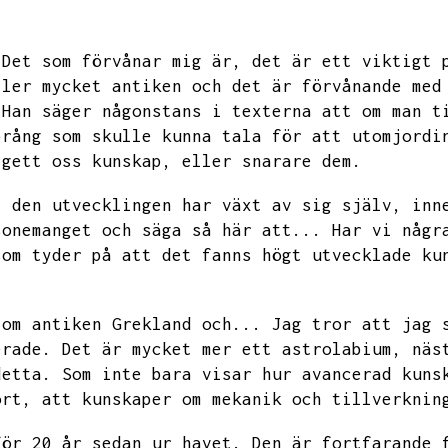
Det som förvånar mig är,
det är ett viktigt 
ller mycket antiken och det är förvånande med
Han säger någonstans i texterna att om man t
prång som skulle kunna tala för att utomjordi
 gett oss kunskap,
eller snarare dem.
,
den utvecklingen har växt av sig själv,
inn
sonemanget och säga så här att...
Har vi någr
som tyder på att det fanns högt utvecklade ku
 om antiken Grekland och...
Jag tror att jag 
erade.
Det är mycket mer ett astrolabium,
näs
detta.
Som inte bara visar hur avancerad kuns
ort,
att kunskaper om mekanik och tillverknin
för 20 år sedan ur havet.
Den är fortfarande 