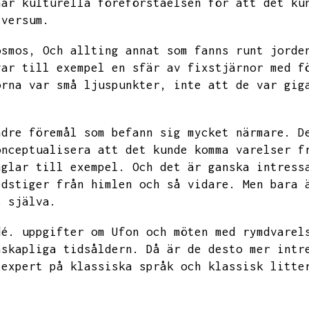
här kulturella föreförståelsen för att det ku
iversum.
osmos,
Och allting annat som fanns runt jorde
var till exempel en sfär av fixstjärnor med f
orna var små ljuspunkter,
inte att de var gig
ndre föremål som befann sig mycket närmare.
D
onceptualisera att det kunde komma varelser f
nglar till exempel.
Och det är ganska intress
edstiger från himlen och så vidare.
Men bara 
s själva.
dé.
uppgifter om Ufon och möten med rymdvarel
nskapliga tidsåldern.
Då är de desto mer intr
 expert på klassiska språk och klassisk litte
.