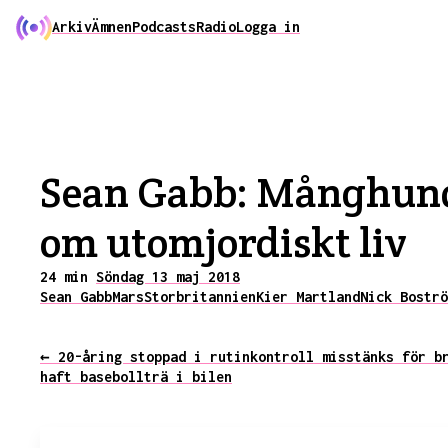
Arkiv
Ämnen
Podcasts
Radio
Logga in
Sean Gabb: Månghundr
om utomjordiskt liv
24 min
Söndag 13 maj 2018
Sean Gabb
Mars
Storbritannien
Kier Martland
Nick Boströ
← 20-åring stoppad i rutinkontroll misstänks för b
haft basebollträ i bilen