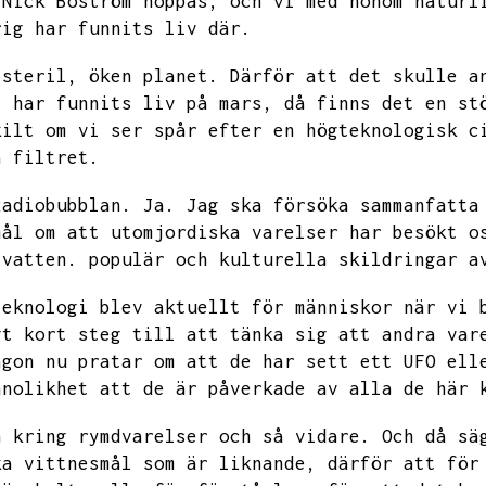
Nick Boström hoppas,
och vi med honom naturl
rig har funnits liv där.
steril,
öken planet.
Därför att det skulle a
t har funnits liv på mars,
då finns det en st
kilt om vi ser spår efter en högteknologisk c
a filtret.
Radiobubblan.
Ja.
Jag ska försöka sammanfatta
mål om att utomjordiska varelser har besökt o
 vatten.
populär och kulturella skildringar a
teknologi blev aktuellt för människor när vi 
gt kort steg till att tänka sig att andra var
ågon nu pratar om att de har sett ett UFO ell
nnolikhet att de är påverkade av alla de här 
n kring rymdvarelser och så vidare.
Och då sä
ka vittnesmål som är liknande,
därför att för