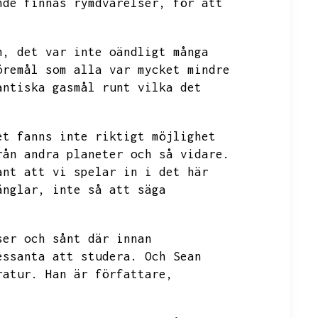
nde finnas rymdvarelser,
för att
n,
det var inte oändligt många
öremål som alla var mycket mindre
antiska gasmål runt vilka det
et fanns inte riktigt möjlighet
rån andra planeter och så vidare.
ant att vi spelar in i det här
änglar,
inte så att säga
ser och sånt där innan
essanta att studera.
Och Sean
ratur.
Han är författare,