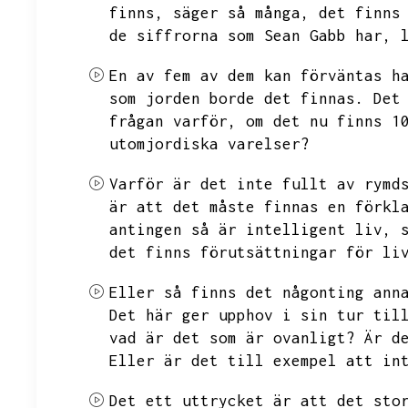
finns,
säger så många,
det finns
de siffrorna som Sean Gabb har,
En av fem av dem kan förväntas h
som jorden borde det finnas.
Det
frågan varför,
om det nu finns 1
utomjordiska varelser?
Varför är det inte fullt av rymd
är att det måste finnas en förkl
antingen så är intelligent liv,
det finns förutsättningar för li
Eller så finns det någonting ann
Det här ger upphov i sin tur til
vad är det som är ovanligt?
Är d
Eller är det till exempel att in
Det ett uttrycket är att det sto