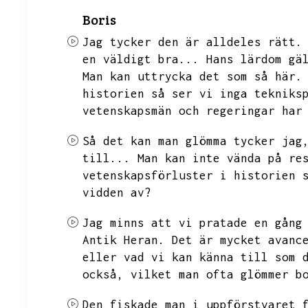
Boris
Jag tycker den är alldeles rätt.
en väldigt bra...
Hans lärdom gä
Man kan uttrycka det som så här.
historien så ser vi inga tekniks
vetenskapsmän och regeringar har
Så det kan man glömma tycker jag
till...
Man kan inte vända på re
vetenskapsförluster i historien 
vidden av?
Jag minns att vi pratade en gång
Antik Heran.
Det är mycket avanc
eller vad vi kan känna till som 
också,
vilket man ofta glömmer b
Den fiskade man i uppförstvaret 