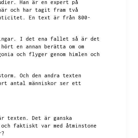
udier.
Han är en expert på
här och har tagit fram två
nticitet.
En text är från 800-
ingar.
I det ena fallet så är det
 hört en annan berätta om om
gonia och flyger genom himlen
och
storm.
Och den andra texten
ort antal människor ser ett
är texten.
Det är ganska
 och faktiskt var med åtminstone
r?