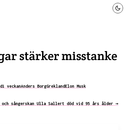
ar stärker misstanke
d
i veckan
Anders Borg
Grekland
Elon Musk
 och sångerskan Ulla Sallert död vid 95 års ålder →