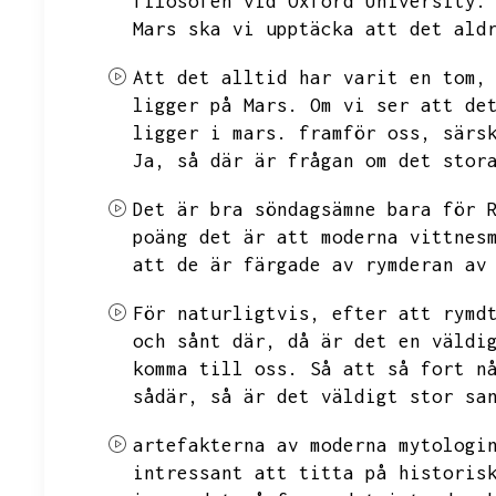
filosofen vid Oxford University.
Mars ska vi upptäcka att det ald
Att det alltid har varit en tom,
ligger på Mars.
Om vi ser att de
ligger i mars.
framför oss,
särs
Ja,
så där är frågan om det stor
Det är bra söndagsämne bara för 
poäng det är att moderna vittnes
att de är färgade av rymderan av
För naturligtvis,
efter att rymd
och sånt där,
då är det en väldi
komma till oss.
Så att så fort n
sådär,
så är det väldigt stor sa
artefakterna av moderna mytologi
intressant att titta på historis