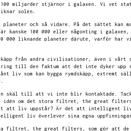
 100 miljarder stjärnor i galaxen.
Vi vet sta
liknar solen.
a planeter och så vidare.
På det sättet kan m
 är kanske 100 000 eller någonting i galaxen,
00 000 liknande planeter därute,
varför har v
skäpp från andra civilisationer,
även i vårt 
aring till den faktum att det inte dyker upp 
sånt liv som kan bygga rymdskäpp,
extremt säl
v.
an skäl till att vi inte blir kontaktade.
Tac
l idén om det stora filtret,
the great filter
et att liv uppstår?
Är det att intelligent li
telligent liv överlever sina egna uppfinninga
ra filtret,
the great filters,
som gör att de