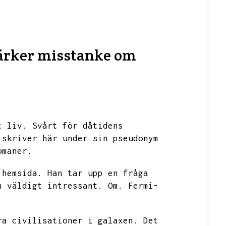
ärker misstanke om
t liv.
Svårt för dåtidens
skriver här under sin pseudonym
omaner.
 hemsida.
Han tar upp en fråga
n väldigt intressant.
Om.
Fermi-
ra civilisationer i galaxen.
Det