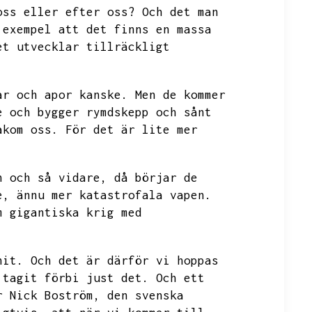
oss eller efter oss?
Och det man
 exempel att det finns en massa
et utvecklar tillräckligt
ar och apor kanske.
Men de kommer
e och bygger rymdskepp och sånt
akom oss.
För det är lite mer
n och så vidare,
då börjar de
e,
ännu mer katastrofala vapen.
m gigantiska krig med
hit.
Och det är därför vi hoppas
 tagit förbi just det.
Och ett
r Nick Boström,
den svenska