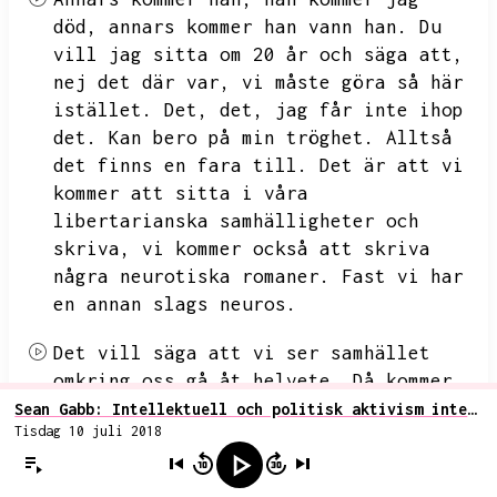
död,
annars kommer han vann han.
Du
vill jag sitta om 20 år och säga att,
nej det där var,
vi måste göra så här
istället.
Det,
det,
jag får inte ihop
det.
Kan bero på min tröghet.
Alltså
det finns en fara till.
Det är att vi
kommer att sitta i våra
libertarianska samhälligheter och
skriva,
vi kommer också att skriva
några neurotiska romaner.
Fast vi har
en annan slags neuros.
Det vill säga att vi ser samhället
omkring oss gå åt helvete.
Då kommer
man skriva långa dikter på oss om
Sean Gabb: Intellektuell och politisk aktivism inte tillräckligt för kulturellt paradigmskifte
Tisdag 10 juli 2018
västerlandets undergång.
Vi kommer
vara neurotiska på vårt sätt.
Vad som
behövs är ju en...
Det där är lite