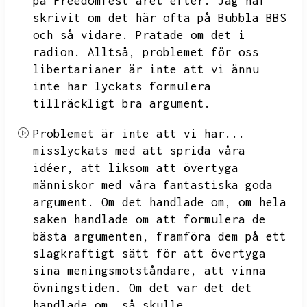
på Freedomfest året efter.
Jag har
skrivit om det här ofta på Bubbla BBS
och så vidare.
Pratade om det i
radion.
Alltså,
problemet för oss
libertarianer är inte att vi ännu
inte har lyckats formulera
tillräckligt bra argument.
Problemet är inte att vi har...
misslyckats med att sprida våra
idéer,
att liksom att övertyga
människor med våra fantastiska goda
argument.
Om det handlade om,
om hela
saken handlade om att formulera de
bästa argumenten,
framföra dem på ett
slagkraftigt sätt för att övertyga
sina meningsmotståndare,
att vinna
övningstiden.
Om det var det det
handlade om,
så skulle