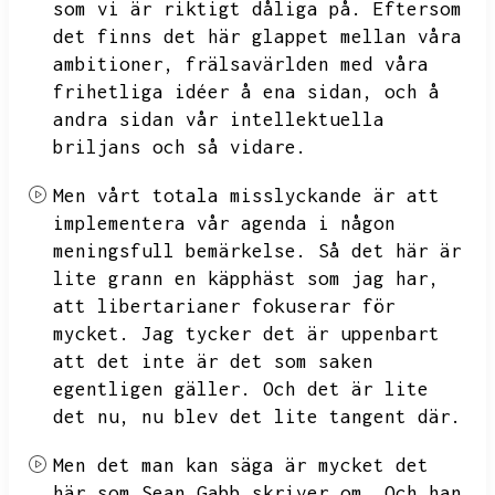
som vi är riktigt dåliga på.
Eftersom
det finns det här glappet mellan våra
ambitioner,
frälsavärlden med våra
frihetliga idéer å ena sidan,
och å
andra sidan vår intellektuella
briljans och så vidare.
Men vårt totala misslyckande är att
implementera vår agenda i någon
meningsfull bemärkelse.
Så det här är
lite grann en käpphäst som jag har,
att libertarianer fokuserar för
mycket.
Jag tycker det är uppenbart
att det inte är det som saken
egentligen gäller.
Och det är lite
det nu,
nu blev det lite tangent där.
Men det man kan säga är mycket det
här som Sean Gabb skriver om.
Och han