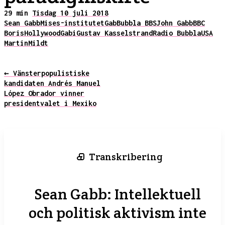
29 min
Tisdag 10 juli 2018
Sean Gabb
Mises-institutet
Gab
Bubbla BBS
John Gabb
BBC
Boris
Hollywood
Gabi
Gustav Kasselstrand
Radio Bubbla
USA
Martin
Mildt
← Vänsterpopulistiske
kandidaten Andrés Manuel
López Obrador vinner
presidentvalet i Mexiko
Transkribering
Sean Gabb: Intellektuell
och politisk aktivism inte