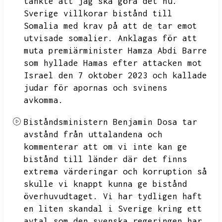
tänkte att jag ska göra det nu.
Sverige villkorar bistånd till
Somalia med krav på att de tar emot
utvisade somalier.
Anklagas för att
muta premiärminister Hamza Abdi Barre
som hyllade Hamas efter attacken mot
Israel den 7 oktober 2023 och kallade
judar för apornas och svinens
avkomma.
Biståndsministern Benjamin Dosa tar
avstånd från uttalandena och
kommenterar att om vi inte kan ge
bistånd till länder där det finns
extrema värderingar och korruption så
skulle vi knappt kunna ge bistånd
överhuvudtaget.
Vi har tydligen haft
en liten skandal i Sverige kring ett
avtal som den svenska regeringen har