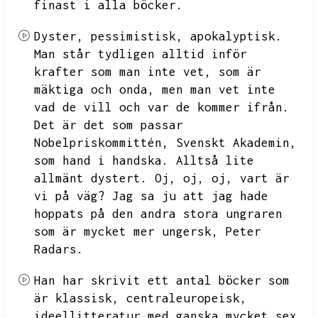
finast i alla böcker.
Dyster,
pessimistisk,
apokalyptisk.
Man står tydligen alltid inför
krafter som man inte vet,
som är
mäktiga och onda,
men man vet inte
vad de vill och var de kommer ifrån.
Det är det som passar
Nobelpriskommittén, Svenskt Akademin,
som hand i handska.
Alltså lite
allmänt dystert.
Oj,
oj,
oj,
vart är
vi på väg?
Jag sa ju att jag hade
hoppats på den andra stora ungraren
som är mycket mer ungersk,
Peter
Radars.
Han har skrivit ett antal böcker som
är klassisk,
centraleuropeisk,
ideellitteratur med ganska mycket sex