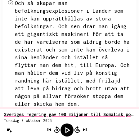
Och så skapar man
befolkningsexplosioner i länder som
inte kan upprätthållas av stora
befolkningar.
Och sen drar man igång
ett gigantiskt maskineri för att ta
de här varelserna som aldrig borde ha
existerat och som inte kan överleva i
sina hemländer och istället så
flyttar man dem hit,
till Europa.
Och
man håller dem vid liv på konstig
randning här istället,
med frilajd
att leva på bidrag och brott utan att
någon på allvar försöker stoppa dem
eller skicka hem dem.
Sveriges regering gav 100 miljoner till Somalisk politiker för att få skicka tillbaks 28 utvisade somalier
Så biståndet,
det är bara den första
Torsdag 9 oktober 2025
fasen i folkutbytet.
När man bygger
upp enorma populationer av