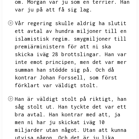
om.
Morgan var ju som en terrier.
Han
var ju på att få sig lag.
Vår regering skulle aldrig ha slutit
ett avtal av hundra miljoner till en
islamistisk regim.
smygmiljoner till
premiärministern för att ni ska
skicka iväg 28 brottslingar.
Han var
inte emot principen,
men det var mer
summan han stödde sig på.
Och då
kontrar Johan Forssell,
som först
förklart var väldigt stolt.
Han är väldigt stolt på riktigt,
han
såg stolt ut.
Han tyckte det var ett
bra avtal.
Han kontrar med att,
ja
men ni har ju skickat iväg 10
miljarder utan något.
Utan att kunna
utvisa någon.
Och det är ju lika