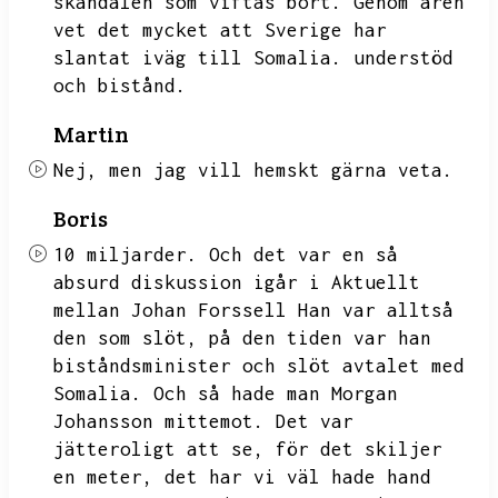
skandalen som viftas bort.
Genom åren
vet det mycket att Sverige har
slantat iväg till Somalia.
understöd
och bistånd.
Martin
Nej,
men jag vill hemskt gärna veta.
Boris
10 miljarder.
Och det var en så
absurd diskussion igår i Aktuellt
mellan Johan Forssell
Han var alltså
den som slöt,
på den tiden var han
biståndsminister och slöt avtalet med
Somalia.
Och så hade man Morgan
Johansson mittemot.
Det var
jätteroligt att se,
för det skiljer
en meter,
det har vi väl hade hand