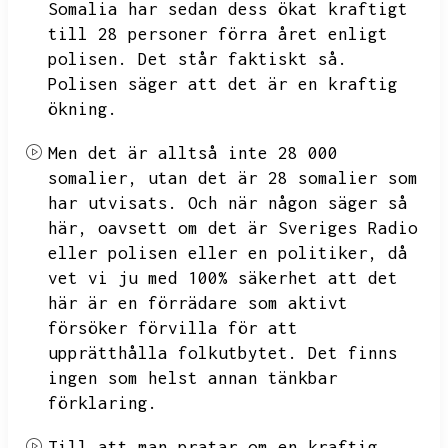
Somalia har sedan dess ökat kraftigt
till 28 personer förra året enligt
polisen.
Det står faktiskt så.
Polisen säger att det är en kraftig
ökning.
Men det är alltså inte
28 000
somalier,
utan det är 28 somalier som
har utvisats.
Och när någon säger så
här,
oavsett om det är Sveriges Radio
eller polisen eller en politiker,
då
vet vi ju med 100%
säkerhet att det
här är en förrädare som aktivt
försöker förvilla för att
upprätthålla folkutbytet.
Det finns
ingen som helst annan tänkbar
förklaring.
Till att man pratar om en kraftig