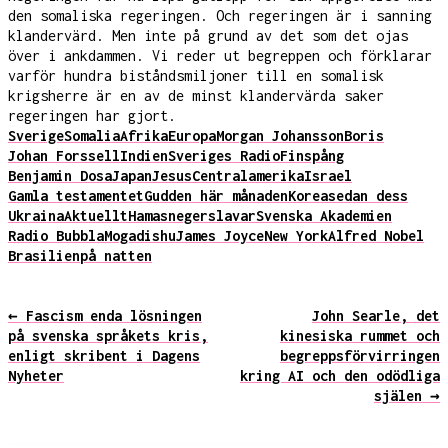
den somaliska regeringen. Och regeringen är i sanning
klandervärd. Men inte på grund av det som det ojas
över i ankdammen. Vi reder ut begreppen och förklarar
varför hundra biståndsmiljoner till en somalisk
krigsherre är en av de minst klandervärda saker
regeringen har gjort.
Sverige
Somalia
Afrika
Europa
Morgan Johansson
Boris
Johan Forssell
Indien
Sveriges Radio
Finspång
Benjamin Dosa
Japan
Jesus
Centralamerika
Israel
Gamla testamentet
Gud
den här månaden
Korea
sedan dess
Ukraina
Aktuellt
Hamas
negerslavar
Svenska Akademien
Radio Bubbla
Mogadishu
James Joyce
New York
Alfred Nobel
Brasilien
på natten
← Fascism enda lösningen
John Searle, det
på svenska språkets kris,
kinesiska rummet och
enligt skribent i Dagens
begreppsförvirringen
Nyheter
kring AI och den odödliga
själen →