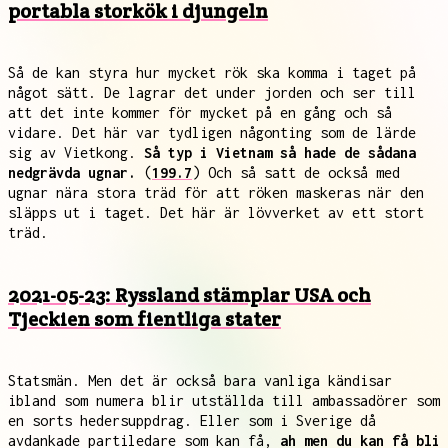
portabla storkök i djungeln
Så de kan styra hur mycket rök ska komma i taget på
något sätt. De lagrar det under jorden och ser till
att det inte kommer för mycket på en gång och så
vidare. Det här var tydligen någonting som de lärde
sig av Vietkong.
Så typ i Vietnam så hade de sådana
nedgrävda ugnar.
(
199.7
) Och så satt de också med
ugnar nära stora träd för att röken maskeras när den
släpps ut i taget. Det här är lövverket av ett stort
träd.
2021-05-23: Ryssland stämplar USA och
Tjeckien som fientliga stater
Statsmän. Men det är också bara vanliga kändisar
ibland som numera blir utställda till ambassadörer som
en sorts hedersuppdrag. Eller som i Sverige då
avdankade partiledare som kan få,
ah men du kan få bli