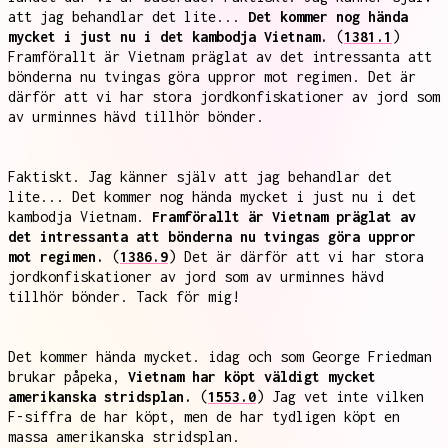
att jag behandlar det lite...
Det kommer nog hända
mycket i just nu i det kambodja Vietnam.
(
1381.1
)
Framförallt är Vietnam präglat av det intressanta att
bönderna nu tvingas göra uppror mot regimen. Det är
därför att vi har stora jordkonfiskationer av jord som
av urminnes hävd tillhör bönder.
Faktiskt. Jag känner själv att jag behandlar det
lite... Det kommer nog hända mycket i just nu i det
kambodja Vietnam.
Framförallt är Vietnam präglat av
det intressanta att bönderna nu tvingas göra uppror
mot regimen.
(
1386.9
) Det är därför att vi har stora
jordkonfiskationer av jord som av urminnes hävd
tillhör bönder. Tack för mig!
Det kommer hända mycket. idag och som George Friedman
brukar påpeka,
Vietnam har köpt väldigt mycket
amerikanska stridsplan.
(
1553.0
) Jag vet inte vilken
F-siffra de har köpt, men de har tydligen köpt en
massa amerikanska stridsplan.