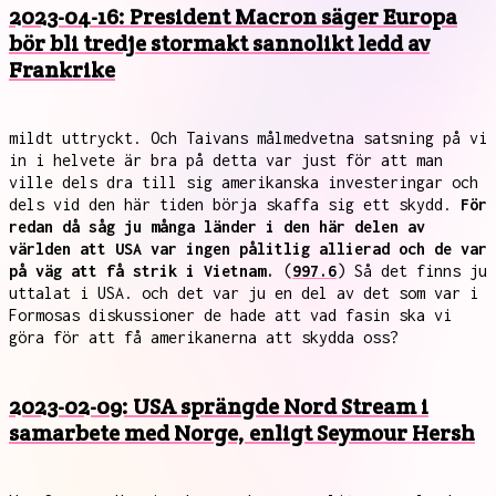
2023-04-16: President Macron säger Europa
bör bli tredje stormakt sannolikt ledd av
Frankrike
mildt uttryckt. Och Taivans målmedvetna satsning på vi
in i helvete är bra på detta var just för att man
ville dels dra till sig amerikanska investeringar och
dels vid den här tiden börja skaffa sig ett skydd.
För
redan då såg ju många länder i den här delen av
världen att USA var ingen pålitlig allierad och de var
på väg att få strik i Vietnam.
(
997.6
) Så det finns ju
uttalat i USA. och det var ju en del av det som var i
Formosas diskussioner de hade att vad fasin ska vi
göra för att få amerikanerna att skydda oss?
2023-02-09: USA sprängde Nord Stream i
samarbete med Norge, enligt Seymour Hersh