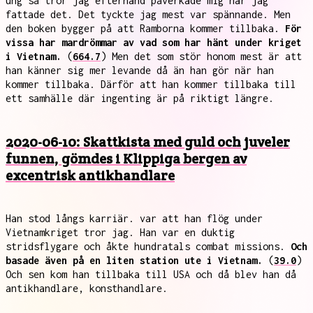
ung så tror jag efterhand påverkade mig när jag
fattade det. Det tyckte jag mest var spännande. Men
den boken bygger på att Ramborna kommer tillbaka.
För
vissa har mardrömmar av vad som har hänt under kriget
i Vietnam.
(
664.7
) Men det som stör honom mest är att
han känner sig mer levande då än han gör när han
kommer tillbaka. Därför att han kommer tillbaka till
ett samhälle där ingenting är på riktigt längre.
2020-06-10: Skattkista med guld och juveler
funnen, gömdes i Klippiga bergen av
excentrisk antikhandlare
Han stod långs karriär. var att han flög under
Vietnamkriget tror jag. Han var en duktig
stridsflygare och åkte hundratals combat missions.
Och
basade även på en liten station ute i Vietnam.
(
39.0
)
Och sen kom han tillbaka till USA och då blev han då
antikhandlare, konsthandlare.