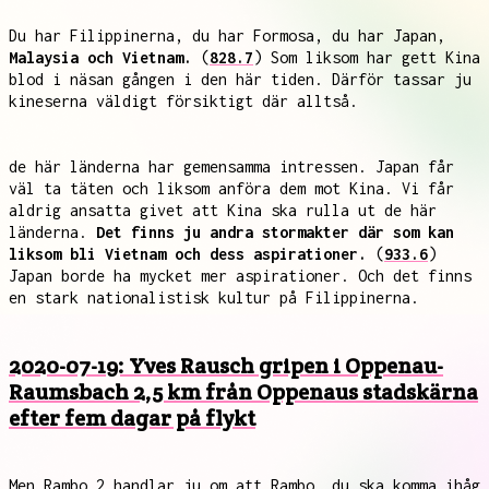
Du har Filippinerna, du har Formosa, du har Japan,
Malaysia och Vietnam.
(
828.7
) Som liksom har gett Kina
blod i näsan gången i den här tiden. Därför tassar ju
kineserna väldigt försiktigt där alltså.
de här länderna har gemensamma intressen. Japan får
väl ta täten och liksom anföra dem mot Kina. Vi får
aldrig ansatta givet att Kina ska rulla ut de här
länderna.
Det finns ju andra stormakter där som kan
liksom bli Vietnam och dess aspirationer.
(
933.6
)
Japan borde ha mycket mer aspirationer. Och det finns
en stark nationalistisk kultur på Filippinerna.
2020-07-19: Yves Rausch gripen i Oppenau-
Raumsbach 2,5 km från Oppenaus stadskärna
efter fem dagar på flykt
Men Rambo 2 handlar ju om att Rambo, du ska komma ihåg