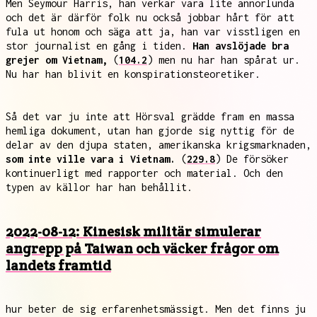
Men Seymour Harris, han verkar vara lite annorlunda
och det är därför folk nu också jobbar hårt för att
fula ut honom och säga att ja, han var visstligen en
stor journalist en gång i tiden.
Han avslöjade bra
grejer om Vietnam,
(
104.2
) men nu har han spårat ur.
Nu har han blivit en konspirationsteoretiker.
Så det var ju inte att Hörsval grädde fram en massa
hemliga dokument, utan han gjorde sig nyttig för de
delar av den djupa staten, amerikanska krigsmarknaden,
som inte ville vara i Vietnam.
(
229.8
) De försöker
kontinuerligt med rapporter och material. Och den
typen av källor har han behållit.
2022-08-12: Kinesisk militär simulerar
angrepp på Taiwan och väcker frågor om
landets framtid
hur beter de sig erfarenhetsmässigt. Men det finns ju