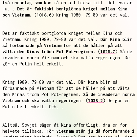
två undantag som kan få en att hicka till. Det ena är
ju...
Det är faktiskt bortglömda kriget mellan Kina
och Vietnam.
(
1018.6
) Kring 1980, 79-80 var det väl.
Det är faktiskt bortglömda kriget mellan Kina och
Vietnam. Kring 1980, 79-80 var det väl.
Där Kina blir
så förbannade på Vietnam för att de håller på att
välta den Kinas tröda Pol Pot-regimen.
(
1028.7
) Så de
invaderar norra Vietnam och ska välta regeringen. De
gör en Putin helt enkelt.
Kring 1980, 79-80 var det väl. Där Kina blir så
förbannade på Vietnam för att de håller på att välta
den Kinas tröda Pol Pot-regimen.
Så de invaderar norra
Vietnam och ska välta regeringen.
(
1038.2
) De gör en
Putin helt enkelt. Och...
Alltså, Sovjet säger åt Kina offentligt, dra er för
helvete tillbaka.
För Vietnam står ju då fortfarande i