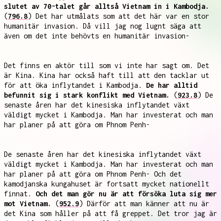
slutet av 70-talet går alltså Vietnam in i Kambodja.
(
796.8
) Det har utmålats som att det här var en stor
humanitär invasion. Då vill jag nog lugnt säga att
även om det inte behövts en humanitär invasion-
Det finns en aktör till som vi inte har sagt om. Det
är Kina. Kina har också haft till att den tacklar ut
för att öka inflytandet i Kambodja.
De har alltid
befunnit sig i stark konflikt med Vietnam.
(
923.8
) De
senaste åren har det kinesiska inflytandet växt
väldigt mycket i Kambodja. Man har investerat och man
har planer på att göra om Phnom Penh-
De senaste åren har det kinesiska inflytandet växt
väldigt mycket i Kambodja. Man har investerat och man
har planer på att göra om Phnom Penh- Och det
kamodjanska kungahuset är fortsatt mycket nationellt
finnat.
Och det man gör nu är att försöka luta sig mer
mot Vietnam.
(
952.9
) Därför att man känner att nu är
det Kina som håller på att få greppet. Det tror jag är