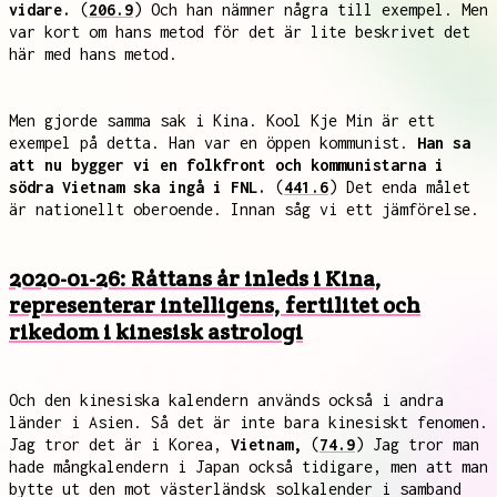
vidare.
(
206.9
) Och han nämner några till exempel. Men
var kort om hans metod för det är lite beskrivet det
här med hans metod.
Men gjorde samma sak i Kina. Kool Kje Min är ett
exempel på detta. Han var en öppen kommunist.
Han sa
att nu bygger vi en folkfront och kommunistarna i
södra Vietnam ska ingå i FNL.
(
441.6
) Det enda målet
är nationellt oberoende. Innan såg vi ett jämförelse.
2020-01-26: Råttans år inleds i Kina,
representerar intelligens, fertilitet och
rikedom i kinesisk astrologi
Och den kinesiska kalendern används också i andra
länder i Asien. Så det är inte bara kinesiskt fenomen.
Jag tror det är i Korea,
Vietnam,
(
74.9
) Jag tror man
hade mångkalendern i Japan också tidigare, men att man
bytte ut den mot västerländsk solkalender i samband