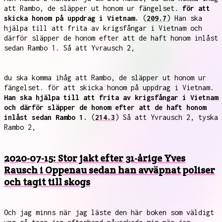
att Rambo, de släpper ut honom ur fängelset.
för att
skicka honom på uppdrag i Vietnam.
(
209.7
) Han ska
hjälpa till att frita av krigsfångar i Vietnam och
därför släpper de honom efter att de haft honom inlåst
sedan Rambo 1. Så att Yvrausch 2,
du ska komma ihåg att Rambo, de släpper ut honom ur
fängelset. för att skicka honom på uppdrag i Vietnam.
Han ska hjälpa till att frita av krigsfångar i Vietnam
och därför släpper de honom efter att de haft honom
inlåst sedan Rambo 1.
(
214.3
) Så att Yvrausch 2, tyska
Rambo 2,
2020-07-15: Stor jakt efter 31-årige Yves
Rausch i Oppenau sedan han avväpnat poliser
och tagit till skogs
Och jag minns när jag läste den här boken som väldigt