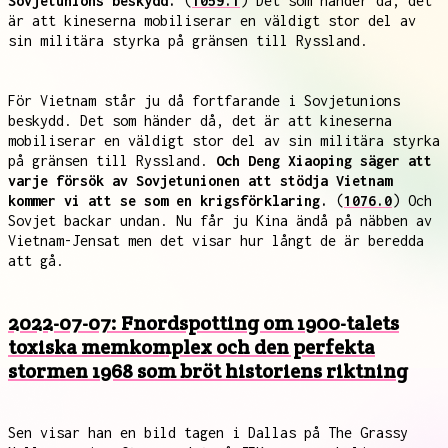
Sovjetunions beskydd.
(
1059.1
) Det som händer då, det
är att kineserna mobiliserar en väldigt stor del av
sin militära styrka på gränsen till Ryssland.
För Vietnam står ju då fortfarande i Sovjetunions
beskydd. Det som händer då, det är att kineserna
mobiliserar en väldigt stor del av sin militära styrka
på gränsen till Ryssland.
Och Deng Xiaoping säger att
varje försök av Sovjetunionen att stödja Vietnam
kommer vi att se som en krigsförklaring.
(
1076.0
) Och
Sovjet backar undan. Nu får ju Kina ändå på näbben av
Vietnam-Jensat men det visar hur långt de är beredda
att gå.
2022-07-07: Fnordspotting om 1900-talets
toxiska memkomplex och den perfekta
stormen 1968 som bröt historiens riktning
Sen visar han en bild tagen i Dallas på The Grassy