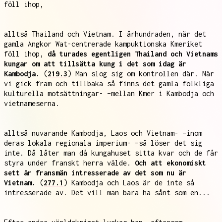
föll ihop,
alltså Thailand och Vietnam. I århundraden, när det
gamla Angkor Wat-centrerade kampuktionska Kmeriket
föll ihop,
då turades egentligen Thailand och Vietnams
kungar om att tillsätta kung i det som idag är
Kambodja.
(
219.3
) Man slog sig om kontrollen där. När
vi gick fram och tillbaka så finns det gamla folkliga
kulturella motsättningar- –mellan Kmer i Kambodja och
vietnameserna.
alltså nuvarande Kambodja, Laos och Vietnam- –inom
deras lokala regionala imperium- –så löser det sig
inte. Då låter man då kungahuset sitta kvar och de får
styra under franskt herra välde.
Och att ekonomiskt
sett är fransmän intresserade av det som nu är
Vietnam.
(
277.1
) Kambodja och Laos är de inte så
intresserade av. Det vill man bara ha sånt som en...