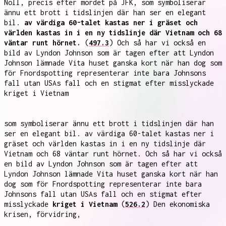
Noll, precis efter mordet på JFK, som symboliserar
ännu ett brott i tidslinjen där han ser en elegant
bil.
av värdiga 60-talet kastas ner i gräset och
världen kastas in i en ny tidslinje där Vietnam och 68
väntar runt hörnet.
(
497.3
) Och så har vi också en
bild av Lyndon Johnson som är tagen efter att Lyndon
Johnson lämnade Vita huset ganska kort när han dog som
för Fnordspotting representerar inte bara Johnsons
fall utan USAs fall och en stigmat efter misslyckade
kriget i Vietnam
som symboliserar ännu ett brott i tidslinjen där han
ser en elegant bil. av värdiga 60-talet kastas ner i
gräset och världen kastas in i en ny tidslinje där
Vietnam och 68 väntar runt hörnet. Och så har vi också
en bild av Lyndon Johnson som är tagen efter att
Lyndon Johnson lämnade Vita huset ganska kort när han
dog som för Fnordspotting representerar inte bara
Johnsons fall utan USAs fall och en stigmat efter
misslyckade
kriget i Vietnam
(
526.2
) Den ekonomiska
krisen, förvidring,