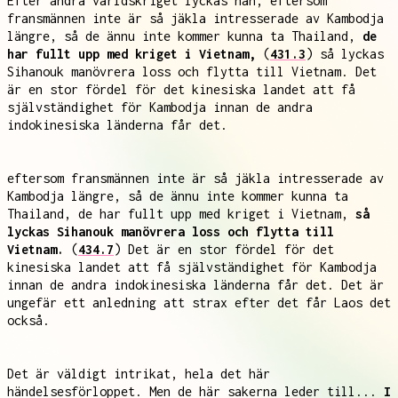
Efter andra världskriget lyckas han, eftersom
fransmännen inte är så jäkla intresserade av Kambodja
längre, så de ännu inte kommer kunna ta Thailand,
de
har fullt upp med kriget i Vietnam,
(
431.3
) så lyckas
Sihanouk manövrera loss och flytta till Vietnam. Det
är en stor fördel för det kinesiska landet att få
självständighet för Kambodja innan de andra
indokinesiska länderna får det.
eftersom fransmännen inte är så jäkla intresserade av
Kambodja längre, så de ännu inte kommer kunna ta
Thailand, de har fullt upp med kriget i Vietnam,
så
lyckas Sihanouk manövrera loss och flytta till
Vietnam.
(
434.7
) Det är en stor fördel för det
kinesiska landet att få självständighet för Kambodja
innan de andra indokinesiska länderna får det. Det är
ungefär ett anledning att strax efter det får Laos det
också.
Det är väldigt intrikat, hela det här
händelsesförloppet. Men de här sakerna leder till...
I