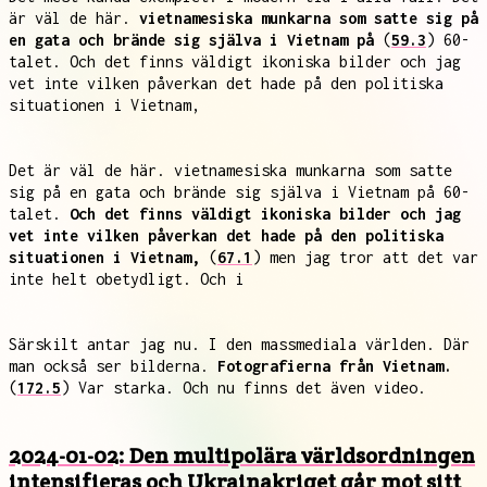
är väl de här.
vietnamesiska munkarna som satte sig på
en gata och brände sig själva i Vietnam på
(
59.3
) 60-
talet. Och det finns väldigt ikoniska bilder och jag
vet inte vilken påverkan det hade på den politiska
situationen i Vietnam,
Det är väl de här. vietnamesiska munkarna som satte
sig på en gata och brände sig själva i Vietnam på 60-
talet.
Och det finns väldigt ikoniska bilder och jag
vet inte vilken påverkan det hade på den politiska
situationen i Vietnam,
(
67.1
) men jag tror att det var
inte helt obetydligt. Och i
Särskilt antar jag nu. I den massmediala världen. Där
man också ser bilderna.
Fotografierna från Vietnam.
(
172.5
) Var starka. Och nu finns det även video.
2024-01-02: Den multipolära världsordningen
intensifieras och Ukrainakriget går mot sitt