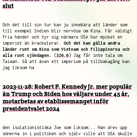
slut
Och det till sin tur kan ju innebära att länder som
till exempel Indien blir nervösa om Kina. Får väldigt
fria händer och tyr sig närmare USA hur mycket en
imperiet än krackelerar.
Och det kan gälla andra
länder runt om Kina som Vietnam och Filippinerna och
alla runt sjöndagen.
(
326.6
) Jag får inte tala om
Taiwan. Så att även ett imperium på tillbakagång kan
jag liksom ha
2023-11-28: Robert F. Kennedy Jr. mer populär
än Trump och Biden hos väljare under 45 år,
motarbetas av etablissemanget inför
presidentvalet 2024
den isolationistiska Joe som liksom... Han drev upp
sönerna in i politiken och själv ville att USA skulle