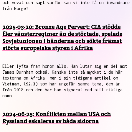
och vevat och sagt varför kan vi inte få en invandrare
från Norge?
2025-03-20: Bronze Age Pervert: CIA stödde
fler vänsterregimer än de störtade, spelade
Sovjetunionen i händerna och sökte främst
störta europeiska styren i Afrika
Eller lyfta fram honom alls. Han lutar sig en del mot
James Burnham också. Kanske inte så mycket i de här
texterna om Afrika,
men i sin tidigare artikel om
Vietnam,
(
92.3
) som har ungefär samma tema, den är
från 2018 och den har han signerat med sitt riktiga
namn,
2024-06-25: Konflikten mellan USA och
Ryssland eskaleras av båda sidorna