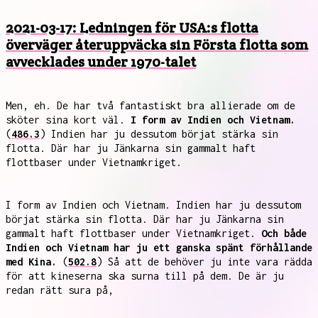
2021-03-17: Ledningen för USA:s flotta
överväger återuppväcka sin Första flotta som
avvecklades under 1970-talet
Men, eh. De har två fantastiskt bra allierade om de
sköter sina kort väl.
I form av Indien och Vietnam.
(
486.3
) Indien har ju dessutom börjat stärka sin
flotta. Där har ju Jänkarna sin gammalt haft
flottbaser under Vietnamkriget.
I form av Indien och Vietnam. Indien har ju dessutom
börjat stärka sin flotta. Där har ju Jänkarna sin
gammalt haft flottbaser under Vietnamkriget.
Och både
Indien och Vietnam har ju ett ganska spänt förhållande
med Kina.
(
502.8
) Så att de behöver ju inte vara rädda
för att kineserna ska surna till på dem. De är ju
redan rätt sura på,