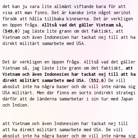
det kan ju vara lite allmänt viftande bara för att
visa att man finns. Det är kanske inte något seriöst
försök att hålla tillbaka kineserna. Det är verkligen
en öppen fråga.
Alltså vad det gäller Vietnam så,
(
549.0
) jag läste lite grann om det faktiskt, att
Vietnam och även Indonesien har tackat nej till att ha
direkt militärt samarbete med USA.
Det är verkligen en öppen fråga. Alltså vad det gäller
Vietnam så, jag läste lite grann om det faktiskt,
att
Vietnam och även Indonesien har tackat nej till att ha
direkt militärt samarbete med USA.
(
552.6
) De vill
absolut inte ha några baser och de vill inte närma sig
USA militärt. Men där finns en sorts indirekt strategi
därför att de länderna samarbetar i sin tur med Japan
och Indien.
att Vietnam och även Indonesien har tackat nej till
att ha direkt militärt samarbete med USA. De vill
absolut inte ha några baser och de vill inte närma sig