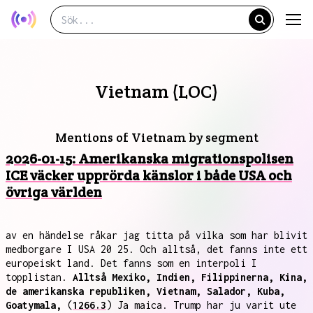
Vietnam (LOC)
Mentions of Vietnam by segment
2026-01-15: Amerikanska migrationspolisen
ICE väcker upprörda känslor i både USA och
övriga världen
av en händelse råkar jag titta på vilka som har blivit
medborgare I USA 20 25. Och alltså, det fanns inte ett
europeiskt land. Det fanns som en interpoli I
topplistan.
Alltså Mexiko, Indien, Filippinerna, Kina,
de amerikanska republiken, Vietnam, Salador, Kuba,
Goatymala,
(
1266.3
) Ja maica. Trump har ju varit ute