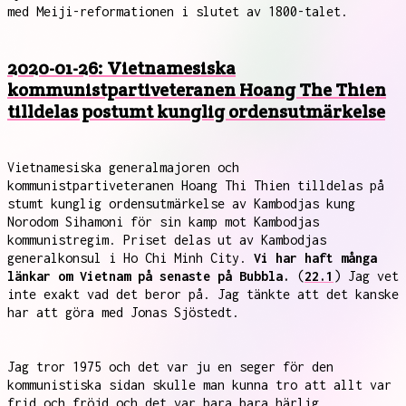
med Meiji-reformationen i slutet av 1800-talet.
2020-01-26: Vietnamesiska
kommunistpartiveteranen Hoang The Thien
tilldelas postumt kunglig ordensutmärkelse
Vietnamesiska generalmajoren och
kommunistpartiveteranen Hoang Thi Thien tilldelas på
stumt kunglig ordensutmärkelse av Kambodjas kung
Norodom Sihamoni för sin kamp mot Kambodjas
kommunistregim. Priset delas ut av Kambodjas
generalkonsul i Ho Chi Minh City.
Vi har haft många
länkar om Vietnam på senaste på Bubbla.
(
22.1
) Jag vet
inte exakt vad det beror på. Jag tänkte att det kanske
har att göra med Jonas Sjöstedt.
Jag tror 1975 och det var ju en seger för den
kommunistiska sidan skulle man kunna tro att allt var
frid och fröjd och det var bara bara härlig