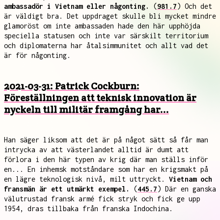
ambassadör i Vietnam eller någonting.
(
981.7
) Och det
är väldigt bra. Det uppdraget skulle bli mycket mindre
glamoröst om inte ambassaden hade den här upphöjda
speciella statusen och inte var särskilt territorium
och diplomaterna har åtalsimmunitet och allt vad det
är för någonting.
2021-03-31: Patrick Cockburn:
Föreställningen att teknisk innovation är
nyckeln till militär framgång har...
Han säger liksom att det är på något sätt så får man
intrycka av att västerlandet alltid är dumt att
förlora i den här typen av krig där man ställs inför
en... En inhemsk motståndare som har en krigsmakt på
en lägre teknologisk nivå, milt uttryckt.
Vietnam och
fransmän är ett utmärkt exempel.
(
445.7
) Där en ganska
välutrustad fransk armé fick stryk och fick ge upp
1954, dras tillbaka från franska Indochina.