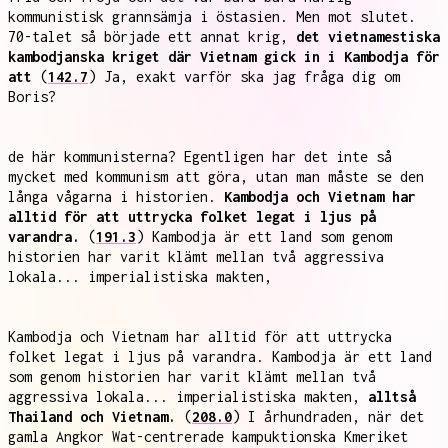
kommunistisk grannsämja i östasien. Men mot slutet.
70-talet så började ett annat krig,
det vietnamestiska
kambodjanska kriget där Vietnam gick in i Kambodja för
att
(
142.7
) Ja, exakt varför ska jag fråga dig om
Boris?
de här kommunisterna? Egentligen har det inte så
mycket med kommunism att göra, utan man måste se den
långa vågarna i historien.
Kambodja och Vietnam har
alltid för att uttrycka folket legat i ljus på
varandra.
(
191.3
) Kambodja är ett land som genom
historien har varit klämt mellan två aggressiva
lokala... imperialistiska makten,
Kambodja och Vietnam har alltid för att uttrycka
folket legat i ljus på varandra. Kambodja är ett land
som genom historien har varit klämt mellan två
aggressiva lokala... imperialistiska makten,
alltså
Thailand och Vietnam.
(
208.0
) I århundraden, när det
gamla Angkor Wat-centrerade kampuktionska Kmeriket