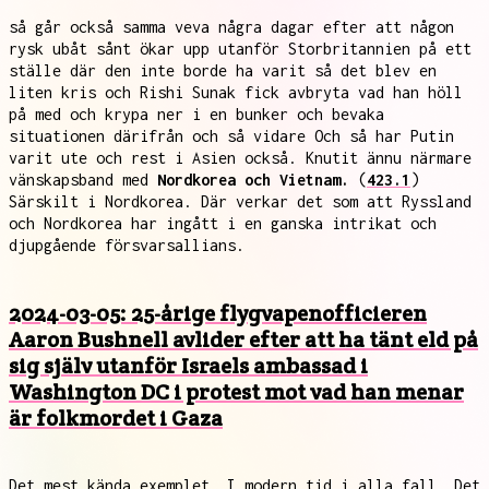
så går också samma veva några dagar efter att någon
rysk ubåt sånt ökar upp utanför Storbritannien på ett
ställe där den inte borde ha varit så det blev en
liten kris och Rishi Sunak fick avbryta vad han höll
på med och krypa ner i en bunker och bevaka
situationen därifrån och så vidare Och så har Putin
varit ute och rest i Asien också. Knutit ännu närmare
vänskapsband med
Nordkorea och Vietnam.
(
423.1
)
Särskilt i Nordkorea. Där verkar det som att Ryssland
och Nordkorea har ingått i en ganska intrikat och
djupgående försvarsallians.
2024-03-05: 25-årige flygvapenofficieren
Aaron Bushnell avlider efter att ha tänt eld på
sig själv utanför Israels ambassad i
Washington DC i protest mot vad han menar
är folkmordet i Gaza
Det mest kända exemplet. I modern tid i alla fall. Det