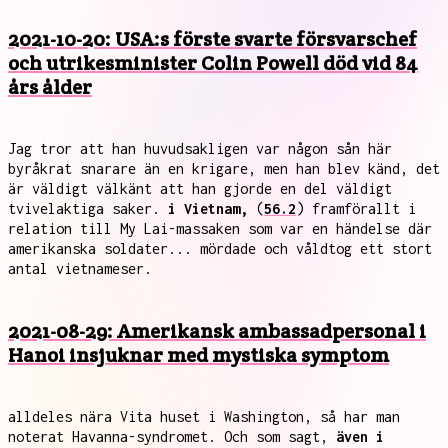
2021-10-20: USA:s förste svarte försvarschef
och utrikesminister Colin Powell död vid 84
års ålder
Jag tror att han huvudsakligen var någon sån här
byråkrat snarare än en krigare, men han blev känd, det
är väldigt välkänt att han gjorde en del väldigt
tvivelaktiga saker.
i Vietnam,
(
56.2
) framförallt i
relation till My Lai-massaken som var en händelse där
amerikanska soldater... mördade och våldtog ett stort
antal vietnameser.
2021-08-29: Amerikansk ambassadpersonal i
Hanoi insjuknar med mystiska symptom
alldeles nära Vita huset i Washington, så har man
noterat Havanna-syndromet. Och som sagt,
även i