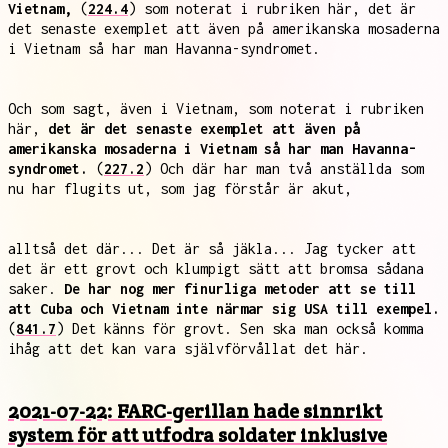
Vietnam,
(
224.4
) som noterat i rubriken här, det är
det senaste exemplet att även på amerikanska mosaderna
i Vietnam så har man Havanna-syndromet.
Och som sagt, även i Vietnam, som noterat i rubriken
här,
det är det senaste exemplet att även på
amerikanska mosaderna i Vietnam så har man Havanna-
syndromet.
(
227.2
) Och där har man två anställda som
nu har flugits ut, som jag förstår är akut,
alltså det där... Det är så jäkla... Jag tycker att
det är ett grovt och klumpigt sätt att bromsa sådana
saker.
De har nog mer finurliga metoder att se till
att Cuba och Vietnam inte närmar sig USA till exempel.
(
841.7
) Det känns för grovt. Sen ska man också komma
ihåg att det kan vara självförvållat det här.
2021-07-22: FARC-gerillan hade sinnrikt
system för att utfodra soldater inklusive