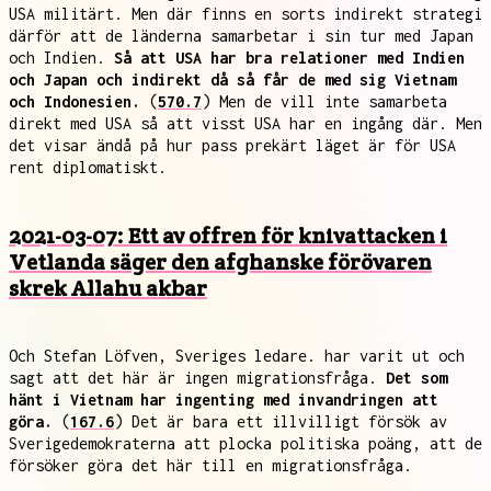
USA militärt. Men där finns en sorts indirekt strategi
därför att de länderna samarbetar i sin tur med Japan
och Indien.
Så att USA har bra relationer med Indien
och Japan och indirekt då så får de med sig Vietnam
och Indonesien.
(
570.7
) Men de vill inte samarbeta
direkt med USA så att visst USA har en ingång där. Men
det visar ändå på hur pass prekärt läget är för USA
rent diplomatiskt.
2021-03-07: Ett av offren för knivattacken i
Vetlanda säger den afghanske förövaren
skrek Allahu akbar
Och Stefan Löfven, Sveriges ledare. har varit ut och
sagt att det här är ingen migrationsfråga.
Det som
hänt i Vietnam har ingenting med invandringen att
göra.
(
167.6
) Det är bara ett illvilligt försök av
Sverigedemokraterna att plocka politiska poäng, att de
försöker göra det här till en migrationsfråga.