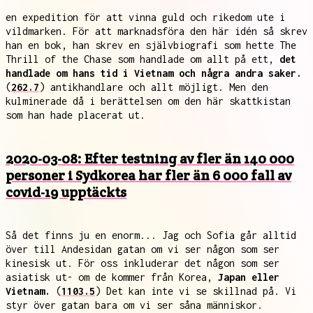
en expedition för att vinna guld och rikedom ute i
vildmarken. För att marknadsföra den här idén så skrev
han en bok, han skrev en självbiografi som hette The
Thrill of the Chase som handlade om allt på ett,
det
handlade om hans tid i Vietnam och några andra saker.
(
262.7
) antikhandlare och allt möjligt. Men den
kulminerade då i berättelsen om den här skattkistan
som han hade placerat ut.
2020-03-08: Efter testning av fler än 140 000
personer i Sydkorea har fler än 6 000 fall av
covid-19 upptäckts
Så det finns ju en enorm... Jag och Sofia går alltid
över till Andesidan gatan om vi ser någon som ser
kinesisk ut. För oss inkluderar det någon som ser
asiatisk ut- om de kommer från Korea,
Japan eller
Vietnam.
(
1103.5
) Det kan inte vi se skillnad på. Vi
styr över gatan bara om vi ser såna människor.