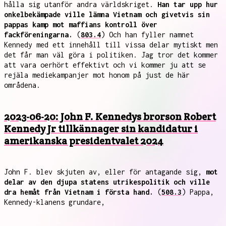
hålla sig utanför andra världskriget.
Han tar upp hur
onkelbekämpade ville lämna Vietnam och givetvis sin
pappas kamp mot maffians kontroll över
fackföreningarna.
(
803.4
) Och han fyller namnet
Kennedy med ett innehåll till vissa delar mytiskt men
det får man väl göra i politiken. Jag tror det kommer
att vara oerhört effektivt och vi kommer ju att se
rejäla mediekampanjer mot honom på just de här
områdena.
2023-06-20: John F. Kennedys brorson Robert
Kennedy Jr tillkännager sin kandidatur i
amerikanska presidentvalet 2024
John F. blev skjuten av, eller för antagande sig,
mot
delar av den djupa statens utrikespolitik och ville
dra hemåt från Vietnam i första hand.
(
508.3
) Pappa,
Kennedy-klanens grundare,