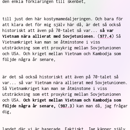
den enkla förklaringen till skenbet,
till just den här kostymamedaljeringen. Och bara för
att klara det för mig själv här då, är det så också
historiskt att även på 70-talet så var...
så var
Vietnam nära allierat med Sovjetunionen.
(
977.4
) Så
Vietnamkriget kan man se åtminstone i viss
utsträckning som ett proxykrig mellan Sovjetunionen
och USA. Och kriget mellan Vietnam och Kambodja som
följde några år senare,
är det så också historiskt att även på 70-talet så
var... så var Vietnam nära allierat med Sovjetunionen.
Så Vietnamkriget kan man se åtminstone i viss
utsträckning som ett proxykrig mellan Sovjetunionen
och USA.
Och kriget mellan Vietnam och Kambodja som
följde några år senare,
(
987.3
) kan man då, jag frågar
dig,
landet där vi är baserade. Faktiskt. Jag känner själv