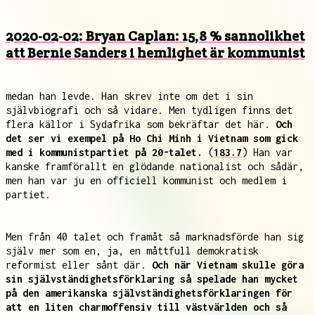
2020-02-02: Bryan Caplan: 15,8 % sannolikhet
att Bernie Sanders i hemlighet är kommunist
medan han levde. Han skrev inte om det i sin
självbiografi och så vidare. Men tydligen finns det
flera källor i Sydafrika som bekräftar det här.
Och
det ser vi exempel på Ho Chi Minh i Vietnam som gick
med i kommunistpartiet på 20-talet.
(
183.7
) Han var
kanske framförallt en glödande nationalist och sådär,
men han var ju en officiell kommunist och medlem i
partiet.
Men från 40 talet och framåt så marknadsförde han sig
själv mer som en, ja, en måttfull demokratisk
reformist eller sånt där.
Och när Vietnam skulle göra
sin självständighetsförklaring så spelade han mycket
på den amerikanska självständighetsförklaringen för
att en liten charmoffensiv till västvärlden och så