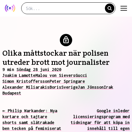
Olika måttstockar när polisen
utreder brott mot journalister
9 min
Söndag 28 juni 2020
Joakim Lamotte
Malou von Sievers
Gucci
Simon Kristoffersson
Peter Springare
Alexander Miliarakis
Boris
Sverige
Jan Jönsson
Irak
Budapest
← Philip Warkander: Nya
Google inleder
kortare och tajtare
licensieringsprogram med
shorts samt slätrakade
tidningar för att köpa in
ben tecken på feminiserat
innehåll till egen