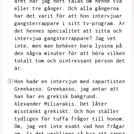
året har jag hört talas om henne två
eller tre gånger.
Och alla gångerna
har det varit för att hon intervjuar
gangsterrappare i sitt tv-program.
Är
det hennes specialitet att sitta och
intervjua gangsterrappare?
Jag vet
inte,
men man behöver bara lyssna på
den några minuter för att höra vilken
totalt tom och ointressant person det
är.
Hon hade en intervjun med rapartisten
Greekasso.
Greekasso,
jag antar att
han har en grekisk bakgrund.
Alexander Miliarakis.
Det låter
misstänkt grekiskt.
Och hon ställer
tydligen för tuffa frågor till honom.
Om,
jag vet inte exakt vad hon frågar
om.
Är det verkligen så bra att rappa