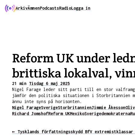
Arkiv
Ämnen
Podcasts
Radio
Logga in
Reform UK under ledni
brittiska lokalval, v
21 min
Tisdag 6 maj 2025
Nigel Farage leder sitt parti till en stor valframg
jämför den politiska situationen i Storbritannien m
ännu inte syns på horisonten.
Nigel Farage
Sverige
Storbritannien
Jimmie Åkesson
Oliv
Richard Jomshof
Reform UK
Mexiko
Sverigedemokraterna
Ru
← Tysklands författningsskydd BfV extremistklassar