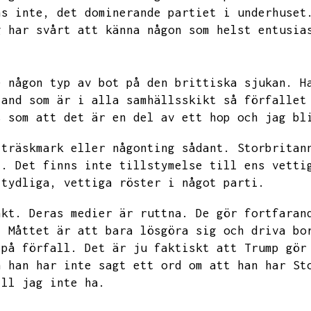
ns inte,
det dominerande partiet i underhuset
g har svårt att känna någon som helst entusia
e någon typ av bot på den brittiska sjukan.
H
land som är i alla samhällsskikt så förfallet
s som att det är en del av ett hop och jag bl
 träskmark eller någonting sådant.
Storbritan
t.
Det finns inte tillstymelse till ens vetti
tydliga,
vettiga röster i något parti.
nkt.
Deras medier är ruttna.
De gör fortfaran
.
Måttet är att bara lösgöra sig och driva bo
 på förfall.
Det är ju faktiskt att Trump gör
n han har inte sagt ett ord om att han har St
ill jag inte ha.