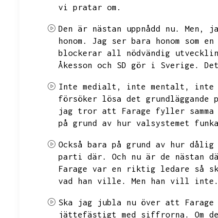
vi pratar om.
Den är nästan uppnådd nu.
Men,
j
honom.
Jag ser bara honom som en
blockerar all nödvändig utveckli
Åkesson och SD gör i Sverige.
De
Inte medialt,
inte mentalt,
inte
försöker lösa det grundläggande 
jag tror att Farage fyller samma
på grund av hur valsystemet funk
Också bara på grund av hur dålig
parti där.
Och nu är de nästan d
Farage var en riktig ledare så s
vad han ville.
Men han vill inte
Ska jag jubla nu över att Farage
jättefästigt med siffrorna.
Om d