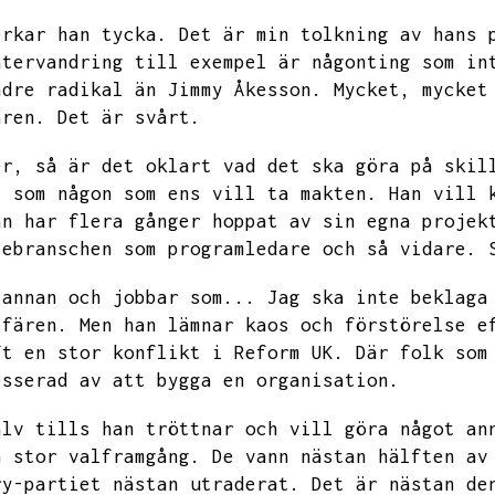
erkar han tycka.
Det är min tolkning av hans 
återvandring till exempel är någonting som in
ndre radikal än Jimmy Åkesson.
Mycket,
mycket
aren.
Det är svårt.
er,
så är det oklart vad det ska göra på skil
t som någon som ens vill ta makten.
Han vill 
an har flera gånger hoppat av sin egna projek
iebranschen som programledare och så vidare.
 annan och jobbar som...
Jag ska inte beklaga
sfären.
Men han lämnar kaos och förstörelse e
ft en stor konflikt i
Reform UK.
Där folk som
esserad av att bygga en organisation.
älv tills han tröttnar och vill göra något an
n stor valframgång.
De vann nästan hälften av
ry-partiet nästan utraderat.
Det är nästan de