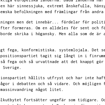
iktiga europeiska länderna.
Båda länderna har
Den här sinnessjuka,
extremt ånskefulla,
häns
hemska befolkningen med främlingar från andra
kningen men det innebär...
fördelar för polit
after formeras.
Om en alldeles för sent och f
 borde skrika i högansky.
Men alla som de är 
igt fega,
konformistiska.
systemlojala.
Det s
ppositionspartiet tagit sig långt in i finrum
 så fega och så urvattnade att det knappt gör
i Sverige.
tionspartiet hållits utfryst och har inte haf
rågor i debatten och så vidare.
Och möjligen 
 massinvandring något litet.
olkutbytet fortsätter ungefär som tidigare.
O