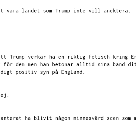
tt vara landet som Trump inte vill anektera.
att Trump verkar ha en riktig fetisch kring E
r för dem men han betonar alltid sina band di
ldigt positiv syn på England.
Nej.
ranterat ha blivit någon minnesvärd scen som 