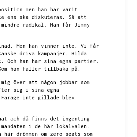
position men han har varit
te ens ska diskuteras.
Så att
 mindre radikal.
Han får Jimmy
lnad.
Men han vinner inte.
Vi får
kanske driva kampanjer.
Bilda
t.
Och han har sina egna partier.
Som han faller tillbaka på.
 mig över att någon jobbar som
fter sig i sina egna
 Farage inte gillade blev
nat och då finns det ingenting
 mandaten i de här lokalvalen.
n här drömmen om zero seats som