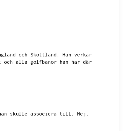
ngland och Skottland.
Han verkar
t och alla golfbanor han har där
man skulle associera till.
Nej,