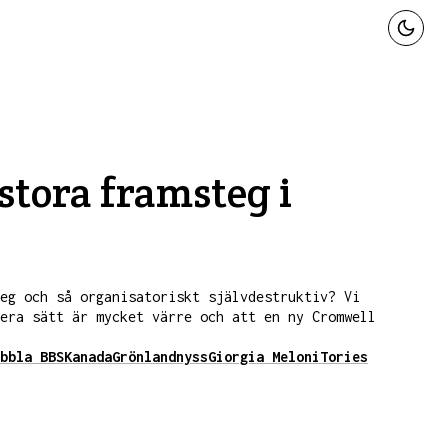
stora framsteg i
eg och så organisatoriskt självdestruktiv? Vi
era sätt är mycket värre och att en ny Cromwell
bbla BBS
Kanada
Grönland
nyss
Giorgia Meloni
Tories