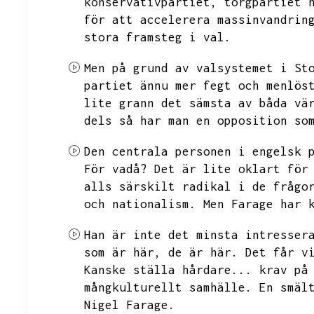
konservativpartiet,
torgpartiet 
för att accelerera massinvandrin
stora framsteg i val.
Men på grund av valsystemet i St
partiet ännu mer fegt och menlös
lite grann det sämsta av båda vä
dels så har man en opposition so
Den centrala personen i engelsk 
För vadå?
Det är lite oklart för
alls särskilt radikal i de frågo
och nationalism.
Men
Farage har 
Han är inte det minsta intresser
som är här,
de är här.
Det får v
Kanske ställa hårdare...
krav på
mångkulturellt samhälle.
En smäl
Nigel Farage.