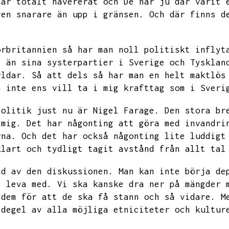
har totalt havererat och
De har ju där varit 
gen snarare än upp i gränsen.
Och där finns d
orbritannien så har man noll politiskt inflyt
t än sina systerpartier i Sverige och Tysklan
rldar.
Så att dels så har man en helt maktlös
m inte ens vill ta i mig krafttag som i Sveri
politik just nu är Nigel Farage.
Den stora br
 mig.
Det har någonting att göra med invandri
rna.
Och det har också någonting lite luddigt
klart och tydligt tagit avstånd från allt tal
ad av den diskussionen.
Man kan inte börja de
i leva med.
Vi ska kanske dra ner på mängder 
 dem för att de ska få stann och så vidare.
M
tdegel av alla möjliga etniciteter och kultur