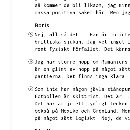
så kommer de bli liksom,
jag min
massa positiva saker här.
Men ja
Boris
Nej,
alltså det...
Han är ju int
brittiska sjukan.
Jag vet inget 
rent fysiskt förfallet.
Det känn
Jag har större hopp om Rumäniens
är en glimt av hopp på något sät
partierna.
Det finns inga klara,
Som inte har någon jävla ståndpu
Fotbollen är skittrist.
Det är..
Det här är ju ett tydligt tecken
också på Mexiko och Grönland.
Me
på något sätt logiskt.
Nej,
de v