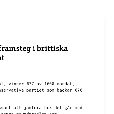
framsteg i brittiska
at
al,
vinner 677 av 1600 mandat,
nservativa partiet som backar 676
ssant att jämföra hur det går med