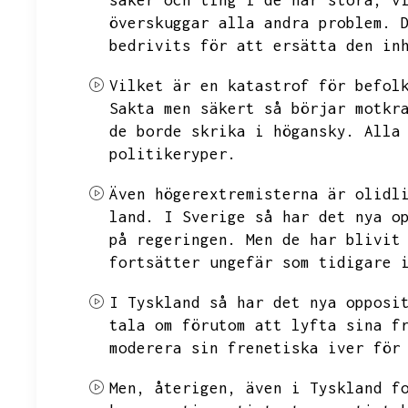
saker och ting i de här stora,
v
överskuggar alla andra problem.
bedrivits för att ersätta den in
Vilket är en katastrof för befol
Sakta men säkert så börjar motkr
de borde skrika i högansky.
Alla
politikeryper.
Även högerextremisterna är olidl
land.
I Sverige så har det nya o
på regeringen.
Men de har blivit
fortsätter ungefär som tidigare 
I Tyskland så har det nya opposi
tala om förutom att lyfta sina f
moderera sin frenetiska iver för
Men,
återigen,
även i Tyskland f