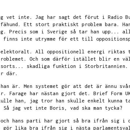
ag vet inte.
Jag har sagt det förut i Radio B
 fähund.
Ett stort praktiskt problem bara.
Ha
ng.
Precis som i Sverige så tar han upp...
al
t finns inte utrymme för ett till oppositions
 elektoralt.
All oppositionell energi riktas 
problemet.
Och som därför istället blir en vä
 sorts...
skadliga funktion i Storbritannien.
ar där.
 han är.
Men systemet gör att det är ännu svå
är.
Farage har nästan gjort det.
Brief Form U
kulle han,
jag tror han skulle enkelt kunna t
.
Så jag vet inte Boris,
vad ska man tycka?
 och hans parti har gjort så bra ifrån sig i 
e gör lika bra ifrån sig i nästa parlamentsva