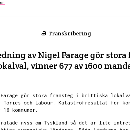
en
Transkribering
ning av Nigel Farage gör stora 
okalval, vinner 677 av 1600 mand
 Farage gör stora framsteg i brittiska lokalv
r Tories och Labour.
Katastrofresultat för ko
r 16 kommuner.
pratade nyss om Tyskland så det är lite intre