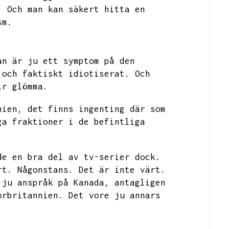
.
Och man kan säkert hitta en
sm.
an är ju ett symptom på den
 och faktiskt idiotiserat.
Och
ir glömma.
nien,
det finns ingenting där som
ga fraktioner i de befintliga
de en bra del av tv-serier dock.
rt.
Någonstans.
Det är inte värt.
 ju anspråk på Kanada,
antagligen
orbritannien.
Det vore ju annars