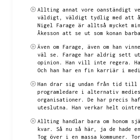
Allting annat vore oanständigt v
väldigt,
väldigt tydlig med att 
Nigel Farage är alltså mycket mi
Åkesson att se ut som konan barb
Även om Farage,
även om han vinn
väl se.
Farage har aldrig sett u
opinion.
Han vill inte regera.
H
Och han har en fin karriär i med
Han drar sig undan från tid till
programledare i alternativ medie
organisationer.
De har precis ha
uteslutna.
Han verkar helt ointr
Allting handlar bara om honom sj
kvar.
Så nu så här,
ja de hade e
Tog över i en massa kommuner.
To