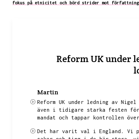
fokus på etnicitet och börd strider mot författning
Reform UK under led
l
Martin
Reform UK under ledning av Nigel
även i tidigare starka festen fö
mandat och tappar kontrollen öve
Det har varit val i England.
Vi 