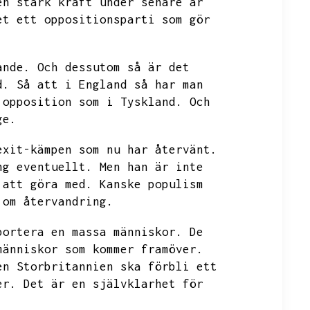
en stark kraft under senare år
et ett oppositionsparti som gör
ande.
Och dessutom så är det
d.
Så att i England så har man
 opposition som i Tyskland.
Och
ge.
exit-kämpen som nu har återvänt.
ng eventuellt.
Men han är inte
 att göra med.
Kanske populism
 om återvandring.
portera en massa människor.
De
människor som kommer framöver.
en Storbritannien ska förbli ett
er.
Det är en självklarhet för