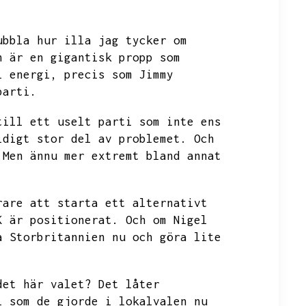
ubbla hur illa jag tycker om
n är en gigantisk propp som
l energi,
precis som Jimmy
parti.
till ett uselt parti som inte ens
ldigt stor del av problemet.
Och
Men ännu mer extremt bland annat
rare att starta ett alternativt
K är positionerat.
Och om Nigel
a Storbritannien nu och göra lite
det här valet?
Det låter
l som de gjorde i lokalvalen nu