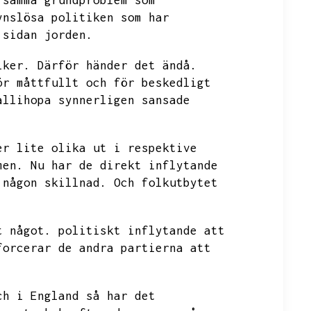
 samma grundproblem som
ynslösa politiken som har
 sidan jorden.
iker.
Därför händer det ändå.
ör måttfullt och för beskedligt
allihopa synnerligen sansade
er lite olika ut i respektive
men.
Nu har de direkt inflytande
 någon skillnad.
Och folkutbytet
t något.
politiskt inflytande att
forcerar de andra partierna att
ch i England så har det