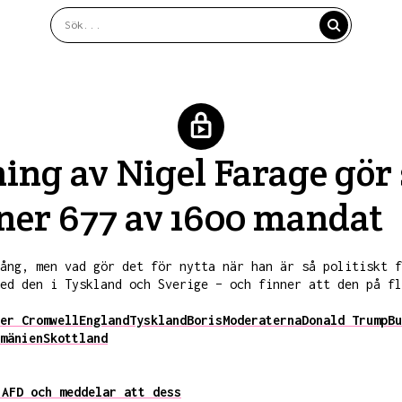
ng av Nigel Farage gör 
inner 677 av 1600 mandat
ång, men vad gör det för nytta när han är så politiskt f
ed den i Tyskland och Sverige – och finner att den på fl
er Cromwell
England
Tyskland
Boris
Moderaterna
Donald Trump
Bu
mänien
Skottland
 AFD och meddelar att dess