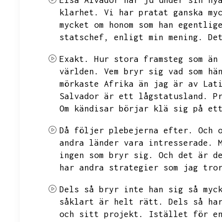
Elsa Alvador har ju under sin ny
klarhet.
Vi har pratat ganska my
mycket om honom som han egentlig
statschef,
enligt min mening.
De
Exakt.
Hur stora framsteg som än
världen.
Vem bryr sig vad som hä
mörkaste Afrika än jag är av Lat
Salvador är ett lågstatusland.
P
Om kändisar börjar klä sig på et
Då följer plebejerna efter.
Och 
andra länder vara intresserade.
ingen som bryr sig.
Och det är d
har andra strategier som jag tro
Dels så bryr inte han sig så myc
såklart är helt rätt.
Dels så ha
och sitt projekt.
Istället för e