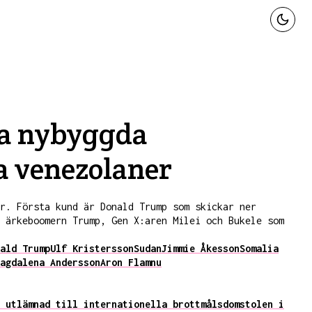
na nybyggda
a venezolaner
r. Första kund är Donald Trump som skickar ner
n ärkeboomern Trump, Gen X:aren Milei och Bukele som
ald Trump
Ulf Kristersson
Sudan
Jimmie Åkesson
Somalia
agdalena Andersson
Aron Flam
nu
 utlämnad till internationella brottmålsdomstolen i