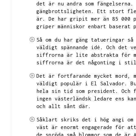
det är nu andra som fängelserna.
gängbrottsligheten.
Ett stort fl
är.
De har gripit mer än 85 000 
griper människor enbart baserat 
Så om du har gäng tatueringar så
väldigt spännande idé.
Och det v
siffrorna är lite abstrakta för 
siffrorna är det någonting i sti
Det är fortfarande mycket mord,
väldigt populär i El Salvador.
B
hela sin tid som president.
Och 
ingen västerländsk ledare ens ka
och allt sånt där.
Såklart skriks det i hög angi om
väst är enormt engagerade för at
de spröda små blommor som de är