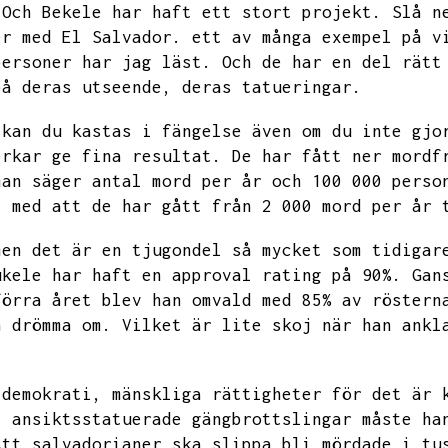
Och Bekele har haft ett stort projekt.
Slå n
er med El Salvador.
ett av många exempel på v
personer har jag läst.
Och de har en del rätt
på deras utseende,
deras tatueringar.
 kan du kastas i fängelse även om du inte gjo
erkar ge fina resultat.
De har fått ner mordf
man säger antal mord per år och 100 000 perso
l med att de har gått från 2 000 mord per år 
men det är en tjugondel så mycket som tidigar
ukele har haft en approval rating på
90%.
Gan
förra året blev han omvald med 85%
av röstern
n drömma om.
Vilket är lite skoj när han ankl
 demokrati,
mänskliga rättigheter för det är 
t ansiktsstatuerade gängbrottslingar måste ha
Att salvadorianer ska slippa bli mördade i tu