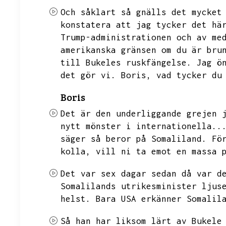
Och såklart så gnälls det mycket
konstatera att jag tycker det hä
Trump-administrationen och av me
amerikanska gränsen om du är bru
till Bukeles ruskfängelse.
Jag ö
det gör vi.
Boris,
vad tycker du
Boris
Det är den underliggande grejen 
nytt mönster i internationella..
säger så beror på Somaliland.
Fö
kolla,
vill ni ta emot en massa 
Det var sex dagar sedan då var d
Somalilands utrikesminister ljus
helst.
Bara USA erkänner
Somalil
Så han har liksom lärt av Bukele