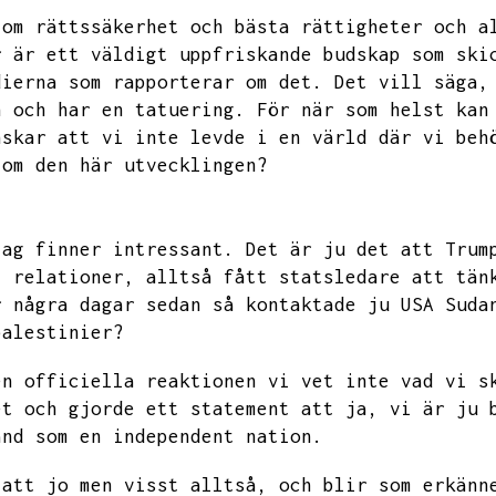
 om rättssäkerhet och bästa rättigheter och a
r är ett väldigt uppfriskande budskap som ski
dierna som rapporterar om det.
Det vill säga,
n och har en tatuering.
För när som helst kan
nskar att vi inte levde i en värld där vi beh
 om den här utvecklingen?
jag finner intressant.
Det är ju det att
Trum
.
relationer,
alltså fått statsledare att tän
r några dagar sedan så kontaktade ju
USA
Suda
palestinier?
en officiella reaktionen vi vet inte vad vi s
et och gjorde ett statement att ja,
vi är ju 
and som en independent nation.
 att jo men visst alltså,
och blir som erkänn