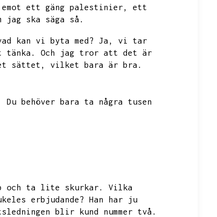
 emot ett gäng palestinier,
ett
m jag ska säga så.
vad kan vi byta med?
Ja,
vi tar
t tänka.
Och jag tror att det är
et sättet,
vilket bara är bra.
.
Du behöver bara ta några tusen
p och ta lite skurkar.
Vilka
ukeles erbjudande?
Han har ju
tsledningen blir kund nummer två.