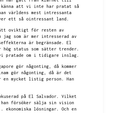
an har gått från klarhet till
 känna att vi inte har pratat så
han världens mest intressanta
ver ett så ointressant land.
ätt oviktigt för resten av
m jag som är mer intresserad av
seffekterna är begränsade.
El
r hög status som sätter trender.
vi pratade om i tidigare inslag.
gapore gör någonting,
då kommer
inam gör någonting,
då är det
r en mycket listig person.
Han
okuserad på El Salvador.
Vilket
 han försöker sälja sin vision
..
ekonomiska lösningar.
Och en