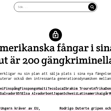
amerikanska fångar i si
 ut är 200 gängkriminell
erkligar nu sin plan att sälja plats i sina nya fängelse
uterar också den intressanta generationsdynamiken mella
ei
Finspång
Finspongo
Haiti
Tecoluca
Ibrahim Trouret
Afrika
Don
Salvador
85%
Elsa Alvador
bont
Japan
Schweiz
Latinamerika
igår
M
 Ungern kräver av EU,
Rodrigo Duterte gripen och