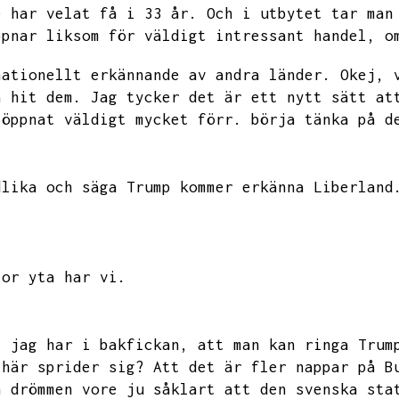
e har velat få i 33 år.
Och i utbytet tar man
ppnar liksom för väldigt intressant handel,
o
nationellt erkännande av andra länder.
Okej,
a hit dem.
Jag tycker det är ett nytt sätt at
 öppnat väldigt mycket förr.
börja tänka på d
dlika och säga
Trump kommer erkänna Liberland
tor yta har vi.
j jag har i bakfickan,
att man kan ringa Trum
 här sprider sig?
Att det är fler nappar på B
h drömmen vore ju såklart att den svenska sta