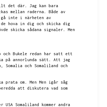
llt det där.
Jag kan bara
ckas mellan raderna.
Både av
gå inte i närheten av
 de hova in dig och skicka dig
övde skicka sådana signaler.
Men
p och Bukele redan har satt ett
ka på annorlunda sätt.
Att jag
n, Somalia och Somaliland och
ka prata om.
Men
Men igår såg
beredda att diskutera vad som
er USA Somaliland kommer andra