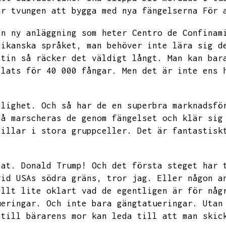
ar tvungen att bygga med nya fängelserna
För 
en ny anläggning som heter
Centro de Confinam
xikanska språket,
man behöver inte lära sig d
atin så räcker det väldigt långt.
Man kan bar
plats för 40 000 fångar.
Men det är inte ens 
jlighet.
Och så har de en superbra marknadsfö
så marscheras de genom fängelset och klär sig
sillar i stora gruppceller.
Det är fantastisk
pat.
Donald Trump!
Och det första steget har 
vid USAs södra gräns,
tror jag.
Eller någon a
ellt lite oklart vad de egentligen är för någ
ueringar.
Och inte bara gängtatueringar.
Utan
 till bärarens mor kan leda till att man skic