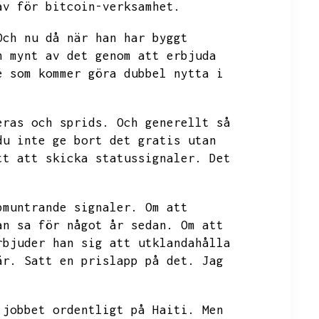
av för bitcoin-verksamhet.
Och nu då när han har byggt
n mynt av det genom att erbjuda
é som kommer göra dubbel nytta i
eras och sprids.
Och generellt så
du inte ge bort det gratis utan
tt att skicka statussignaler.
Det
pmuntrande signaler.
Om att
an sa för något år sedan.
Om att
rbjuder han sig att utklandahålla
är.
Satt en prislapp på det.
Jag
 jobbet ordentligt på
Haiti.
Men