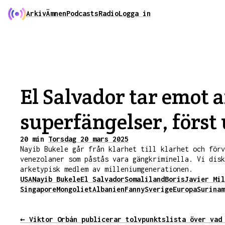
Arkiv
Ämnen
Podcasts
Radio
Logga in
El Salvador tar emot 
superfängelser, först
20 min
Torsdag 20 mars 2025
Nayib Bukele går från klarhet till klarhet och förv
venezolaner som påstås vara gängkriminella. Vi disk
arketypisk medlem av milleniumgenerationen.
USA
Nayib Bukele
El Salvador
Somaliland
Boris
Javier Mil
Singapore
Mongoliet
Albanien
Fanny
Sverige
Europa
Surinam
← Viktor Orbán publicerar tolvpunktslista över vad