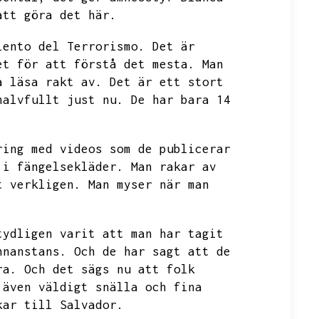
att göra det här.
iento del Terrorismo.
Det är
et för att förstå det mesta.
Man
a läsa rakt av.
Det är ett stort
halvfullt just nu.
De har bara 14
ring med videos som de publicerar
 i fängelsekläder.
Man rakar av
t verkligen.
Man myser när man
tydligen varit att man har tagit
nnanstans.
Och de har sagt att de
ra.
Och det sägs nu att folk
 även väldigt snälla och fina
kar till Salvador.