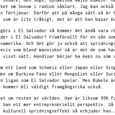
a ledare,
den unge,
dynamiska Najib Bukele.
H
cket om honom i radion såklart.
Jag kan också
en förtjänar.
Därför att på många sätt så är 
t som är lite tråkigt,
det är att han basar ö
 görs i El Salvador så kommer det ändå vara r
nder i El Salvador?
Framförallt för en sån so
inamerika.
Och det gör ju också att spridning
recis som bland människor så är det de som ha
t visst sätt,
kändisar börjar ha keps nu som 
om ett land som Schweiz eller Japan eller Sin
Men om
Burkina Faso eller Mongoliet eller Sur
en ligan som El Salvador spelar.
Men
Bukele ä
r kommer bli väldigt framgångsrika också.
ket om resten av världen.
Han är liksom
99% f
r han ett mer entreprenöriellt perspektiv.
Så
n kulturell spridningseffekt så erbjuder han.