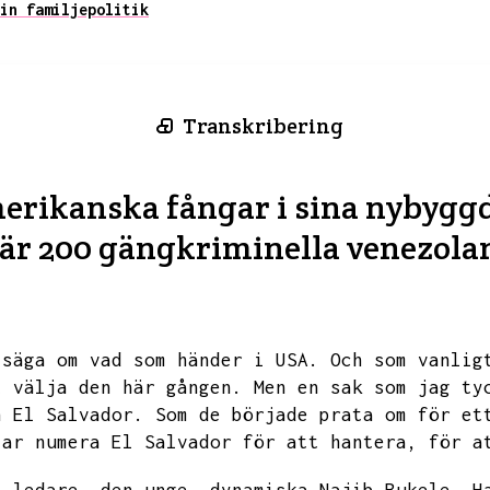
in familjepolitik
Transkribering
merikanska fångar i sina nybyggd
 är 200 gängkriminella venezola
 säga om vad som händer i USA.
Och som vanlig
t välja den här gången.
Men en sak som jag ty
h El Salvador.
Som de började prata om för et
lar numera El Salvador för att hantera,
för a