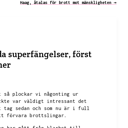
Haag, åtalas för brott mot mänskligheten →
a superfängelser, först
ner
t så plockar vi någonting ur
ckte var väldigt intressant det
t tag sedan och som nu är i full
tt förvara brottslingar.