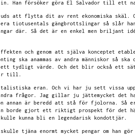
min.
Han försöker göra El Salvador till ett n
juds att flytta dit av rent ekonomiska skäl.
tera tiotusentals gängbrottslingar så slår ha
ångar där.
Så det är en enkel men briljant id
effekten och genom att själva konceptet etabl
onting ska anammas av andra människor så ska 
 ett tydligt värde.
Och det blir också ett sä
år till.
italistiska eran.
Och vi har ju sett vissa up
andra frågor.
Jag gillar ju jättemycket det h
on annan är beredd att stå för fjolorna.
Så e
an borde gjort ett riktigt prospekt för det h
skulle kunna bli en legendarisk kondottjär.
 skulle tjäna enormt mycket pengar om han gör