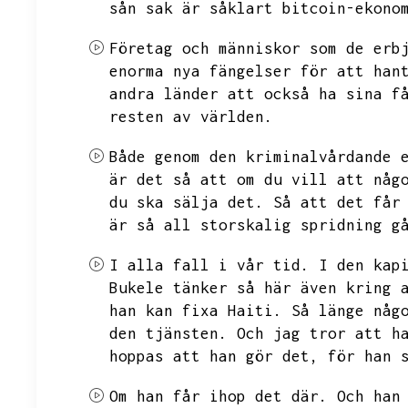
sån sak är såklart bitcoin-ekono
Företag och människor som de erb
enorma nya fängelser för att han
andra länder att också ha
sina f
resten av världen.
Både genom den kriminalvårdande 
är det så att om du vill att någ
du ska sälja det.
Så att det får
är så all storskalig spridning g
I alla fall i vår tid.
I den kap
Bukele tänker så här även kring 
han kan fixa Haiti.
Så länge någ
den tjänsten.
Och jag tror att h
hoppas att han gör det,
för han 
Om han får ihop det där.
Och han