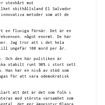
er stenhårt mot
ilket skithållsland El Salvador
 innovativa metoder som att de
rt en fluviga förnär.
Det är en
rekvensen.
något enormt.
De här
ner.
Jag tror att i det hela
till ungefär 100 mord per år.
e.
Och den här politiken är
ska stabilt runt 90%
i stort sett
a.
Han har en nivå av stöd som
agas för att vara odemokratisk
klart att det är det som folk i
nteras med största varsamhet som
sental,
det ger ämnesstyr Blanca