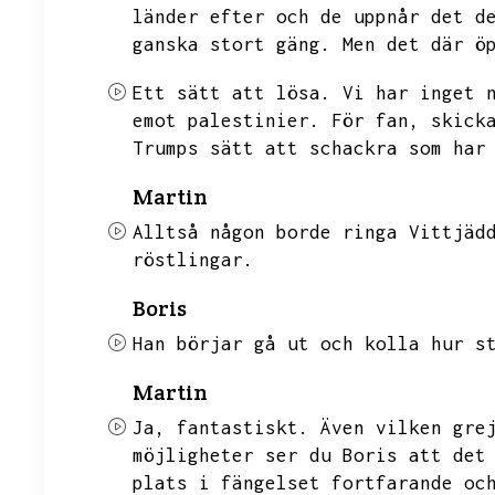
länder efter och de uppnår det d
ganska stort gäng.
Men det där ö
Ett sätt att lösa.
Vi har inget 
emot palestinier.
För fan,
skick
Trumps sätt att schackra som har
Martin
Alltså någon borde ringa Vittjäd
röstlingar.
Boris
Han börjar gå ut och kolla hur s
Martin
Ja,
fantastiskt.
Även vilken gre
möjligheter ser du Boris att det
plats i fängelset fortfarande oc