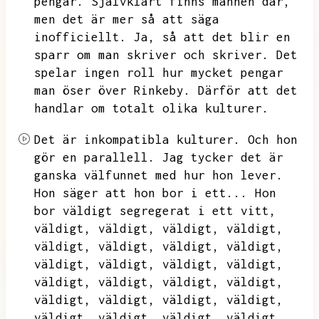
pengar.
Självklart finns männen där,
men det är mer så att säga
inofficiellt.
Ja,
så att det blir en
sparr om man skriver och skriver.
Det
spelar ingen roll hur mycket pengar
man öser över Rinkeby.
Därför att det
handlar om totalt olika kulturer.
Det är inkompatibla kulturer.
Och hon
gör en parallell.
Jag tycker det är
ganska välfunnet med hur hon lever.
Hon säger att hon bor i ett...
Hon
bor väldigt segregerat i ett vitt,
väldigt,
väldigt,
väldigt,
väldigt,
väldigt,
väldigt,
väldigt,
väldigt,
väldigt,
väldigt,
väldigt,
väldigt,
väldigt,
väldigt,
väldigt,
väldigt,
väldigt,
väldigt,
väldigt,
väldigt,
väldigt,
väldigt,
väldigt,
väldigt,