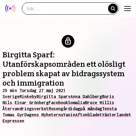
Birgitta Sparf:
Utanförskapsområden ett olösligt
problem skapat av bidragssystem
och immigration
25 min
Torsdag 27 maj 2021
Sverige
Rinkeby
Birgitta Sparv
Anna Dahlberg
Boris
Nils Einar Grönberg
Facebook
Somalia
Bruce Willis
Återvandringsverket
Rosengård
idag
på måndag
Tensta
Tomas Gyr
Dagens Nyheter
nu
Yasin
Aftonbladet
Västerlandet
Expressen