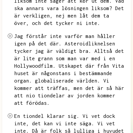
liksom inte säger att kör ut dem.
Vad
ska annars vara lösningen liksom?
Det
är verkligen,
nej men låt dem ta
över,
och det tycker ni inte.
Jag förstår inte varför man håller
igen på det där.
Asteroidliknelsen
tycker jag är väldigt bra.
Alltså det
är lite grann som man var med i en
Hollywoodfilm.
Utskapet där från Vita
huset är någonstans i bestämmande
organ.
globaliserade världen.
Vi
kommer att träffas,
men det är så här
att nio tiondelar av jorden kommer
att förödas.
En tiondel klarar sig.
Vi vet dock
inte,
det kan vi inte säga.
Vi vet
inte.
Då är folk så lulliga i huvudet