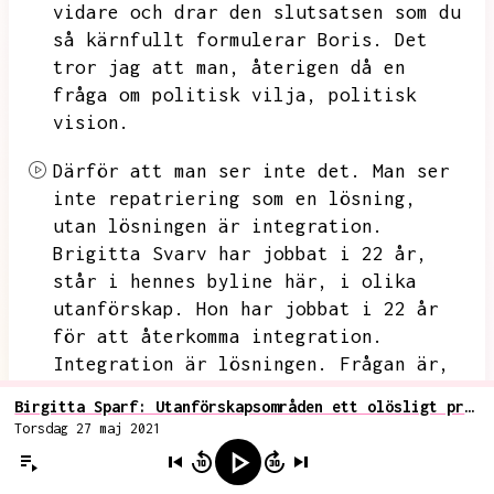
vidare och drar den slutsatsen som du
så kärnfullt formulerar Boris.
Det
tror jag att man,
återigen då en
fråga om politisk vilja,
politisk
vision.
Därför att man ser inte det.
Man ser
inte repatriering som en lösning,
utan lösningen är integration.
Brigitta Svarv har jobbat i 22 år,
står i hennes byline här,
i olika
utanförskap.
Hon har jobbat i 22 år
för att återkomma integration.
Integration är lösningen.
Frågan är,
kan vi åstadkomma integration eller
Birgitta Sparf: Utanförskapsområden ett olösligt problem skapat av bidragssystem och immigration
inte?
Och till saken hör jag,
och det
Torsdag 27 maj 2021
vi pratar om då och då kan inte
påpekas någon gång,
att vi inte kan