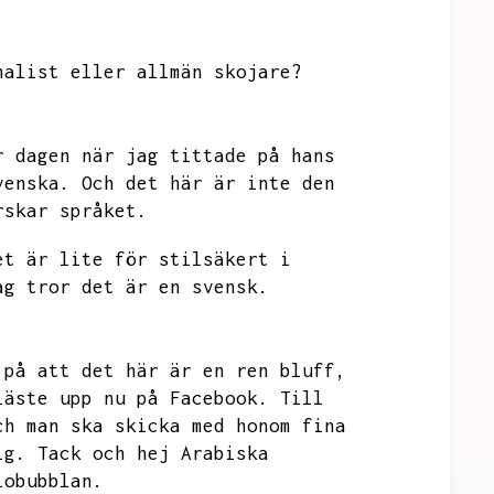
nalist eller allmän skojare?
r dagen när jag tittade på hans
venska.
Och det här är inte den
rskar språket.
et är lite för stilsäkert i
ag tror det är en svensk.
 på att det här är en ren bluff,
läste upp nu på Facebook.
Till
ch man ska skicka med honom fina
ig.
Tack och hej Arabiska
iobubblan.