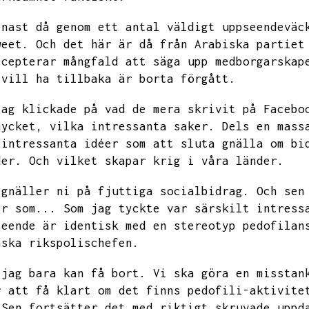
enast då genom ett antal väldigt uppseendeväc
weet.
Och det här är då från Arabiska partiet
ccepterar mångfald att säga upp medborgarskap
 vill ha tillbaka är borta förgått.
Jag klickade på vad de mera skrivit på Facebo
mycket,
vilka intressanta saker.
Dels en mass
 intressanta idéer som att sluta gnälla om bi
der.
Och vilket skapar krig i våra länder.
 gnäller ni på fjuttiga socialbidrag.
Och sen
er som...
Som jag tyckte var särskilt intress
seende är identisk med en stereotyp pedofilan
nska rikspolischefen.
 jag bara kan få bort.
Vi ska göra en misstan
r att få klart om det finns pedofili-aktivite
Sen fortsätter det med riktigt skruvade uppd