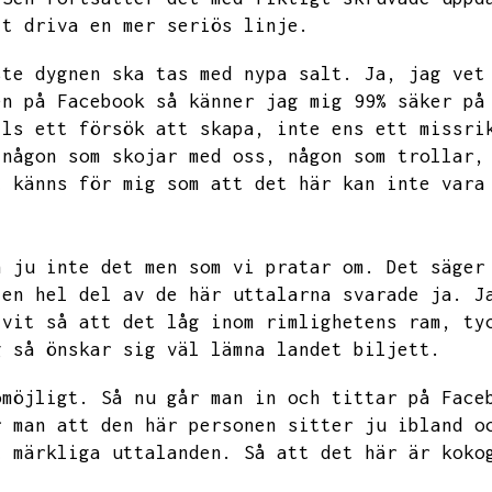
tt driva en mer seriös linje.
ste dygnen ska tas med nypa salt.
Ja,
jag vet
en på Facebook så känner jag mig 99% säker på
lls ett försök att skapa,
inte ens ett missri
 någon som skojar med oss,
någon som trollar,
t känns för mig som att det här kan inte vara
n ju inte det men som vi pratar om.
Det säger
 en hel del av de här uttalarna svarade ja.
J
ivit så att det låg inom rimlighetens ram,
ty
g så önskar sig väl lämna landet biljett.
omöjligt.
Så nu går man in och tittar på Face
r man att den här personen sitter ju ibland o
t märkliga uttalanden.
Så att det här är koko