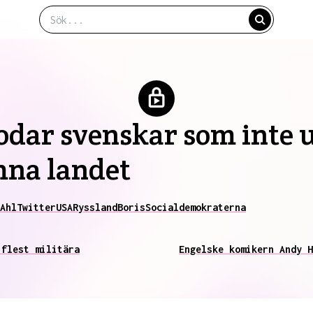
odar svenskar som inte 
mna landet
Ahl
Twitter
USA
Ryssland
Boris
Socialdemokraterna
 flest militära
Engelske komikern Andy H