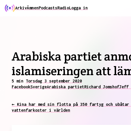
Arkiv
Ämnen
Podcasts
Radio
Logga in
Arabiska partiet anm
islamiseringen att lä
5 min
Torsdag 3 september 2020
Facebook
Sverige
Arabiska partiet
Richard Jomshof
Jeff 
← Kina har med sin flotta på 350 fartyg och ubåtar
vattenfarkoster i världen