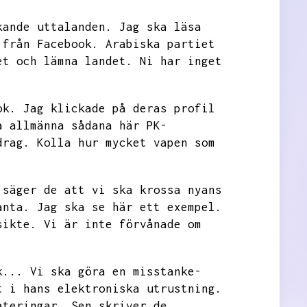
kande uttalanden.
Jag ska läsa
 från Facebook.
Arabiska partiet
et och lämna landet.
Ni har inget
ok.
Jag klickade på deras profil
a allmänna sådana här PK-
drag.
Kolla hur mycket vapen som
 säger de att vi ska krossa nyans
anta.
Jag ska se här ett exempel.
sikte.
Vi är inte förvånade om
k...
Vi ska göra en misstanke-
t i hans elektroniska utrustning.
ateringar.
Sen skriver de,