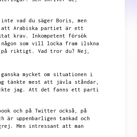
 inte vad du säger Boris,
men
 att Arabiska partiet är ett
ktat krav.
Inkompetent försök
någon som vill locka fram ilskna
 på riktigt.
Vad tror du?
Nej,
 ganska mycket om situationen i
ag tänkte mest att jävla ståndar,
ckte jag.
Att det fanns ett parti
book och på Twitter också,
på
ch är uppenbarligen tankad och
grej.
Men intressant att man