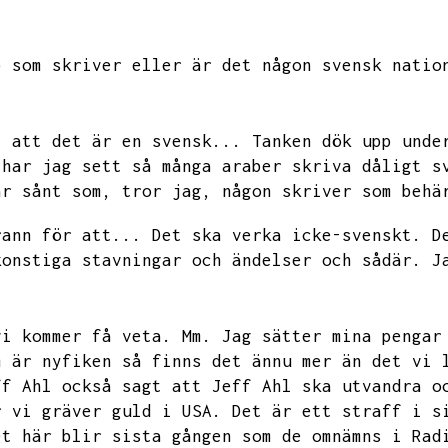
b som skriver eller är det någon svensk natio
t att det är en svensk...
Tanken dök upp unde
 har jag sett så många araber skriva dåligt s
är sånt som,
tror jag,
någon skriver som behä
rann för att...
Det ska verka icke-svenskt.
D
konstiga stavningar och ändelser och sådär.
J
vi kommer få veta.
Mm.
Jag sätter mina pengar
m är nyfiken så finns det ännu mer än det vi 
ff Ahl också sagt att Jeff Ahl ska utvandra o
r vi gräver guld i USA.
Det är ett straff i s
et här blir sista gången som de omnämns i Rad