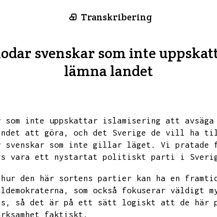
Transkribering
odar svenskar som inte uppskatt
lämna landet
r som inte uppskattar islamisering att avsäga
andet att göra,
och det Sverige de vill ha ti
r svenskar som inte gillar läget.
Vi pratade 
gs vara ett nystartat politiskt parti i Sveri
 hur den här sortens partier kan ha en framti
aldemokraterna,
som också fokuserar väldigt m
ns,
så det är på ett sätt logiskt att de här 
ärksamhet faktiskt.