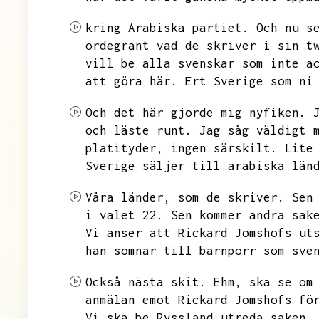
kring Arabiska partiet.
Och nu s
ordegrant vad de skriver i sin t
vill be alla svenskar som inte a
att göra här.
Ert Sverige som ni
Och det här gjorde mig nyfiken.
och läste runt.
Jag såg väldigt 
platityder,
ingen särskilt.
Lite
Sverige säljer till arabiska län
Våra länder,
som de skriver.
Sen
i valet 22.
Sen kommer andra sak
Vi anser att Rickard Jomshofs ut
han somnar till barnporr som sve
Också nästa skit.
Ehm,
ska se om
anmälan emot Rickard Jomshofs fö
Vi ska be Ryssland utreda saken.