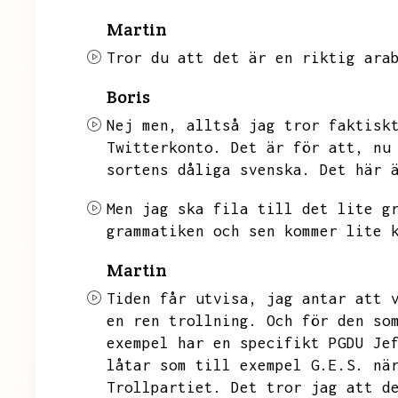
Martin
Tror du att det är en riktig ara
Boris
Nej men,
alltså jag tror faktisk
Twitterkonto.
Det är för att,
nu
sortens dåliga svenska.
Det här 
Men jag ska fila till det lite g
grammatiken och sen kommer lite 
Martin
Tiden får utvisa,
jag antar att 
en ren trollning.
Och för den so
exempel har en specifikt PGDU Je
låtar som till exempel G.E.S.
nä
Trollpartiet.
Det tror jag att d