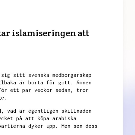
ar islamiseringen att
 sig sitt svenska medborgarskap
llbaka är borta för gott.
Ämnen
för ett par veckor sedan,
tror
ge.
d,
vad är egentligen skillnaden
ycket på att köpa arabiska
partierna dyker upp.
Men sen dess