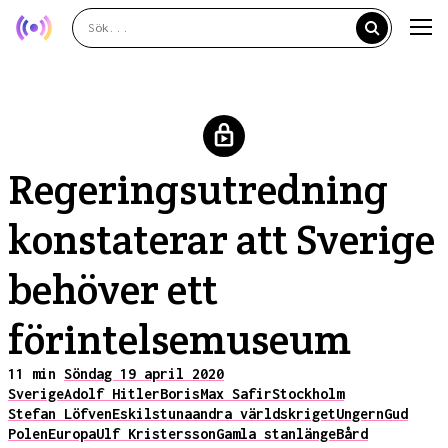
Regeringsutredning
konstaterar att Sverige
behöver ett
förintelsemuseum
11 min
Söndag 19 april 2020
Sverige
Adolf Hitler
Boris
Max Safir
Stockholm
Stefan Löfven
Eskilstuna
andra världskriget
Ungern
Gud
Polen
Europa
Ulf Kristersson
Gamla stan
länge
Bård