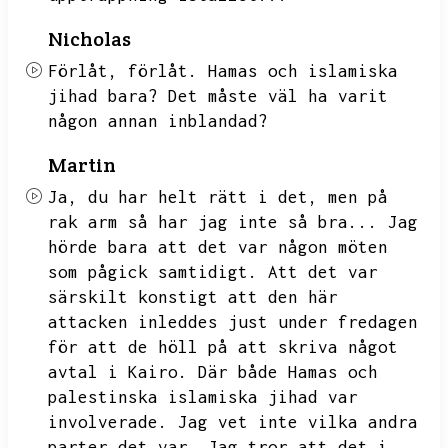
Nicholas
Förlåt,
förlåt.
Hamas och islamiska
jihad bara?
Det måste väl ha varit
någon annan inblandad?
Martin
Ja,
du har helt rätt i det,
men på
rak arm så har jag inte så bra...
Jag
hörde bara att det var någon möten
som pågick samtidigt.
Att det var
särskilt konstigt att den här
attacken inleddes just under fredagen
för att de höll på att skriva något
avtal i Kairo.
Där både Hamas och
palestinska islamiska jihad var
involverade.
Jag vet inte vilka andra
parter det var.
Jag tror att det i