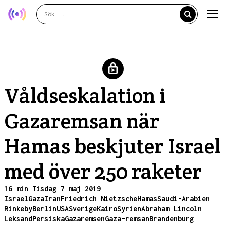
Våldseskalation i
Gazaremsan när
Hamas beskjuter Israel
med över 250 raketer
16 min
Tisdag 7 maj 2019
Israel
Gaza
Iran
Friedrich Nietzsche
Hamas
Saudi-Arabien
Rinkeby
Berlin
USA
Sverige
Kairo
Syrien
Abraham Lincoln
Leksand
Persiska
Gazaremsen
Gaza-remsan
Brandenburg