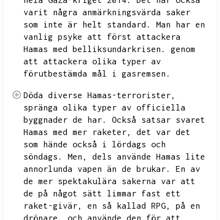
hela Gaza-kriget 2014.
Det har också
varit några anmärkningsvärda saker
som inte är helt standard.
Man har en
vanlig psyke att först attackera
Hamas med belliksundarkrisen.
genom
att attackera olika typer av
förutbestämda mål i gasremsen.
Döda diverse Hamas-terrorister,
spränga olika typer av officiella
byggnader de har.
Också satsar svaret
Hamas med mer raketer,
det var det
som hände också i lördags och
söndags.
Men,
dels använde Hamas lite
annorlunda vapen än de brukar.
En av
de mer spektakulära sakerna var att
de på något sätt limmar fast ett
raket-givär,
en så kallad RPG,
på en
drönare.
och använde den för att