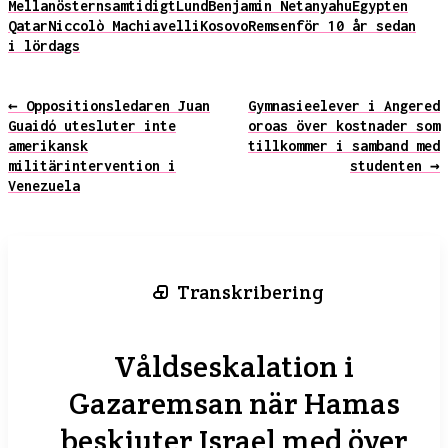
Mellanöstern
samtidigt
Lund
Benjamin Netanyahu
Egypten
Qatar
Niccolò Machiavelli
Kosovo
Remsen
för 10 år sedan
i lördags
← Oppositionsledaren Juan
Gymnasieelever i Angered
Guaidó utesluter inte
oroas över kostnader som
amerikansk
tillkommer i samband med
militärintervention i
studenten →
Venezuela
Transkribering
Våldseskalation i
Gazaremsan när Hamas
beskjuter Israel med över