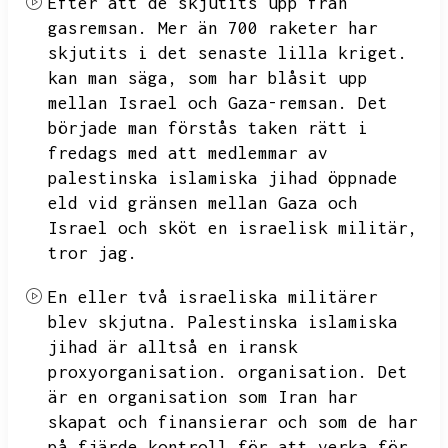
Efter att de skjutits upp från
gasremsan.
Mer än 700 raketer har
skjutits i det senaste lilla kriget.
kan man säga,
som har blåsit upp
mellan Israel och Gaza-remsan.
Det
började man förstås taken rätt i
fredags med att medlemmar av
palestinska islamiska jihad öppnade
eld vid gränsen mellan Gaza och
Israel och sköt en israelisk militär,
tror jag.
En eller två israeliska militärer
blev skjutna.
Palestinska islamiska
jihad är alltså en iransk
proxyorganisation.
organisation.
Det
är en organisation som Iran har
skapat och finansierar och som de har
på fjärde kontroll för att verka för