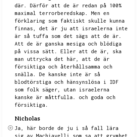
där.
Därför att de är redan på 100%
maximal terrorberedskap.
Men en
förklaring som faktiskt skulle kunna
finnas,
det är ju att israelerna inte
är så tuffa som det sägs att de är.
Att de är ganska mesiga och blödiga
på vissa sätt.
Eller att de är,
ska
man uttrycka det här,
att de är
försiktiga och återhållsamma och
snälla.
De kanske inte är så
blodtörstiga och hänsynslösa i IDF
som folk säger,
utan israelerna
kanske är måttfulla.
och goda och
försiktiga.
Nicholas
Ja,
här borde de ju i så fall lära
sig av Machiavelli som sa att grymhet