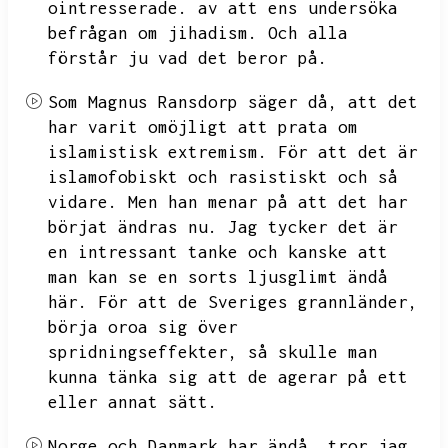
ointresserade.
av att ens undersöka
befrågan om jihadism.
Och alla
förstår ju vad det beror på.
Som Magnus Ransdorp säger då,
att det
har varit omöjligt att prata om
islamistisk extremism.
För att det är
islamofobiskt och rasistiskt och så
vidare.
Men han menar på att det har
börjat ändras nu.
Jag tycker det är
en intressant tanke och kanske att
man kan se en sorts ljusglimt ändå
här.
För att de Sveriges grannländer,
börja oroa sig över
spridningseffekter,
så skulle man
kunna tänka sig att de agerar på ett
eller annat sätt.
Norge och Danmark har ändå,
tror jag,