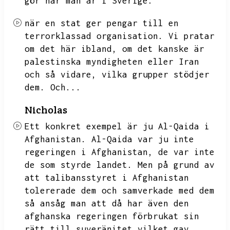
gör när man är i Sverige.
när en stat ger pengar till en
terrorklassad organisation.
Vi pratar
om det här ibland,
om det kanske är
palestinska myndigheten eller Iran
och så vidare,
vilka grupper stödjer
dem.
Och...
Nicholas
Ett konkret exempel är ju Al-Qaida i
Afghanistan.
Al-Qaida var ju inte
regeringen i Afghanistan,
de var inte
de som styrde landet.
Men på grund av
att talibansstyret i Afghanistan
tolererade dem och samverkade med dem
så ansåg man att då har även den
afghanska regeringen förbrukat sin
rätt till suveränitet vilket gav