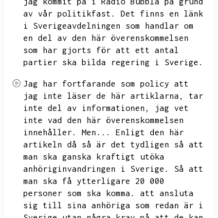
jag kommit på i Radio Bubbla på grund
av vår politikfast.
Det finns en länk
i Sverigeavdelningen som handlar om
en del av den här överenskommelsen
som har gjorts för att ett antal
partier ska bilda regering i Sverige.
Jag har fortfarande som policy att
jag inte läser de här artiklarna,
tar
inte del av informationen,
jag vet
inte vad den här överenskommelsen
innehåller.
Men...
Enligt den här
artikeln då så är det tydligen så att
man ska ganska kraftigt utöka
anhöriginvandringen i Sverige.
Så att
man ska få ytterligare 20 000
personer som ska komma.
att ansluta
sig till sina anhöriga som redan är i
Sverige utan några krav på att de kan