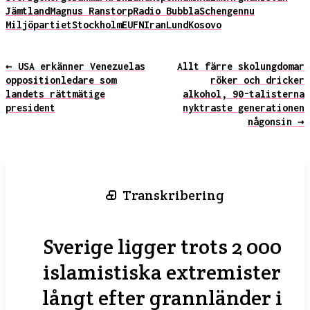
Jämtland
Magnus Ranstorp
Radio Bubbla
Schengen
nu
Miljöpartiet
Stockholm
EU
FN
Iran
Lund
Kosovo
← USA erkänner Venezuelas
Allt färre skolungdomar
oppositionledare som
röker och dricker
landets rättmätige
alkohol, 90-talisterna
president
nyktraste generationen
någonsin →
Transkribering
Sverige ligger trots 2 000
islamistiska extremister
långt efter grannländer i