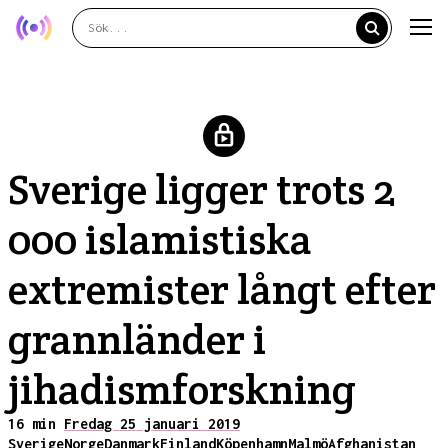
Sverige ligger trots 2
000 islamistiska
extremister långt efter
grannländer i
jihadismforskning
16 min
Fredag 25 januari 2019
Sverige
Norge
Danmark
Finland
Köpenhamn
Malmö
Afghanistan