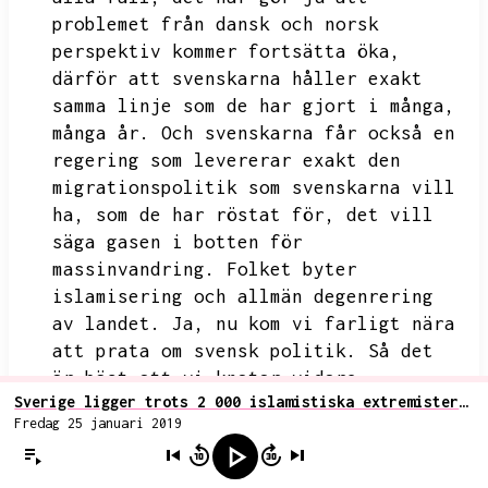
problemet från dansk och norsk
perspektiv kommer fortsätta öka,
därför att svenskarna håller exakt
samma linje som de har gjort i många,
många år.
Och svenskarna får också en
regering som levererar exakt den
migrationspolitik som svenskarna vill
ha,
som de har röstat för,
det vill
säga gasen i botten för
massinvandring.
Folket byter
islamisering och allmän degenrering
av landet.
Ja,
nu kom vi farligt nära
att prata om svensk politik.
Så det
är bäst att vi knatar vidare.
Sverige ligger trots 2 000 islamistiska extremister långt efter grannländer i jihadismforskning
Nyhetsfloden.
Fredag 25 januari 2019