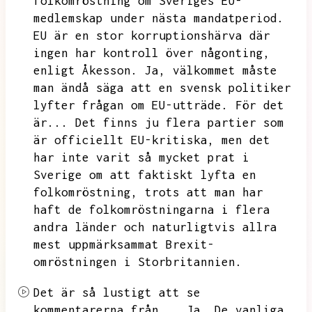
folkomröstning om Sveriges EU-
medlemskap under nästa mandatperiod.
EU är en stor korruptionshärva där
ingen har kontroll över någonting,
enligt Åkesson.
Ja,
välkommet måste
man ändå säga att en svensk politiker
lyfter frågan om EU-utträde.
För det
är...
Det finns ju flera partier som
är officiellt EU-kritiska,
men det
har inte varit så mycket prat i
Sverige om att faktiskt lyfta en
folkomröstning,
trots att man har
haft de folkomröstningarna i flera
andra länder och naturligtvis allra
mest uppmärksammat Brexit-
omröstningen i Storbritannien.
Det är så lustigt att se
kommentarerna från...
Ja.
De vanliga