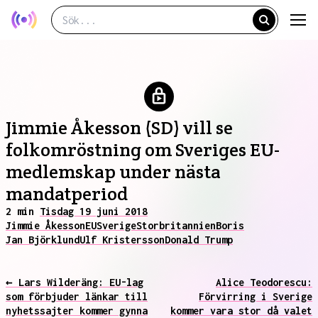
Jimmie Åkesson (SD) vill se
folkomröstning om Sveriges EU-
medlemskap under nästa
mandatperiod
2 min
Tisdag 19 juni 2018
Jimmie Åkesson
EU
Sverige
Storbritannien
Boris
Jan Björklund
Ulf Kristersson
Donald Trump
← Lars Wilderäng: EU-lag
Alice Teodorescu:
som förbjuder länkar till
Förvirring i Sverige
nyhetssajter kommer gynna
kommer vara stor då valet