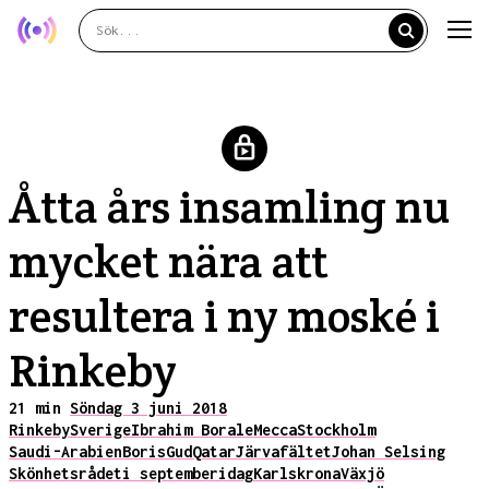
Åtta års insamling nu
mycket nära att
resultera i ny moské i
Rinkeby
21 min
Söndag 3 juni 2018
Rinkeby
Sverige
Ibrahim Borale
Mecca
Stockholm
Saudi-Arabien
Boris
Gud
Qatar
Järvafältet
Johan Selsing
Skönhetsrådet
i september
idag
Karlskrona
Växjö