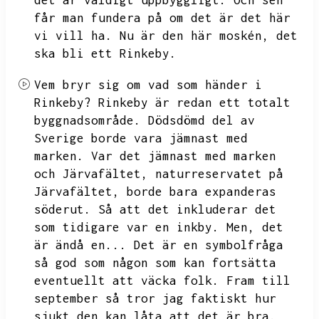
det är väldigt uppbyggligt.
Och sen
får man fundera på om det är det här
vi vill ha.
Nu är den här moskén,
det
ska bli ett Rinkeby.
Vem bryr sig om vad som händer i
Rinkeby?
Rinkeby är redan ett totalt
byggnadsområde.
Dödsdömd del av
Sverige borde vara jämnast med
marken.
Var det jämnast med marken
och Järvafältet,
naturreservatet på
Järvafältet,
borde bara expanderas
söderut.
Så att det inkluderar det
som tidigare var en inkby.
Men,
det
är ändå en...
Det är en symbolfråga
så god som någon som kan fortsätta
eventuellt att väcka folk.
Fram till
september så tror jag faktiskt hur
sjukt den kan låta att det är bra.