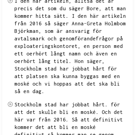
I den här artikeln,
alltså det är
precis det som du säger Bore,
att man
kommer hitta sätt.
I den här artikeln
från 2016 så säger Anna-Greta Holmbom
Björkman,
som är ansvarig för
avtalsmark och genomförandefrågor på
exploateringskontoret,
en person med
ett oerhört långt namn och även en
oerhört lång titel.
Hon säger,
Stockholm stad har jobbat hårt för
att platsen ska kunna byggas med en
moské och vi hoppas att det ska bli
så en dag.
Stockholm stad har jobbat hårt.
för
att det skulle bli en moské.
Och det
här var från 2016.
Så att definitivt
kommer det att bli en moské
definitivt så kommer man se genom