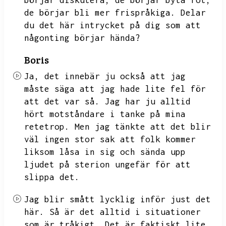
börjar diskutera,
de börjar byta fot,
de börjar bli mer frispråkiga.
Delar
du det här intrycket på dig som att
någonting börjar hända?
Boris
Ja,
det innebär ju också att jag
måste säga att jag hade lite fel för
att det var så.
Jag har ju alltid
hört motståndare i tanke på mina
retetrop.
Men jag tänkte att det blir
väl ingen stor sak att folk kommer
liksom låsa in sig och sända upp
ljudet på sterion ungefär för att
slippa det.
Jag blir smått lycklig inför just det
här.
Så är det alltid i situationer
som är tråkigt.
Det är faktiskt lite