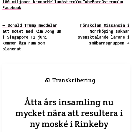
100 miljoner kronor
Mellanöstern
YouTube
Bore
Östermalm
Facebook
← Donald Trump meddelar
Förskolan Missansia i
att mötet med Kim Jong-un
Norrköping saknar
i Singapore 12 juni
svensktalande lärare i
kommer äga rum som
småbarnsgruppen →
planerat
Transkribering
Åtta års insamling nu
mycket nära att resultera i
ny moské i Rinkeby