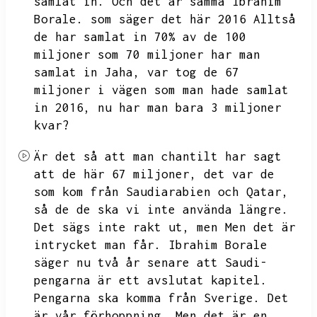
samlat in.
Och det är samma Ibrahim
Borale.
som säger det här 2016 Alltså
de har samlat in 70% av de 100
miljoner som 70 miljoner har man
samlat in Jaha,
var tog de 67
miljoner i vägen som man hade samlat
in 2016,
nu har man bara 3 miljoner
kvar?
Är det så att man chantilt har sagt
att de här 67 miljoner,
det var de
som kom från Saudiarabien och Qatar,
så de de ska vi inte använda längre.
Det sägs inte rakt ut,
men
Men det är
intrycket man får.
Ibrahim Borale
säger nu två år senare att Saudi-
pengarna är ett avslutat kapitel.
Pengarna ska komma från Sverige.
Det
är vår förhoppning.
Men det är en