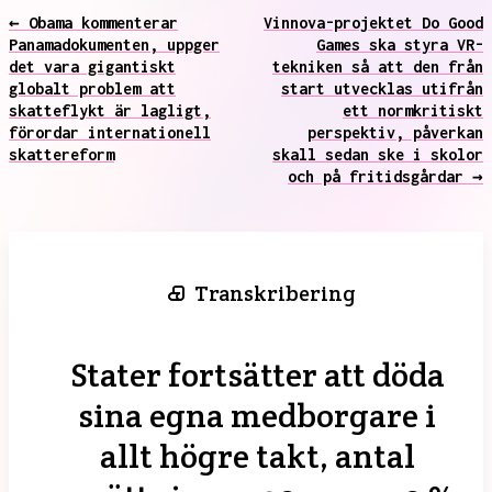
← Obama kommenterar
Vinnova-projektet Do Good
Panamadokumenten, uppger
Games ska styra VR-
det vara gigantiskt
tekniken så att den från
globalt problem att
start utvecklas utifrån
skatteflykt är lagligt,
ett normkritiskt
förordar internationell
perspektiv, påverkan
skattereform
skall sedan ske i skolor
och på fritidsgårdar →
Transkribering
Stater fortsätter att döda
sina egna medborgare i
allt högre takt, antal