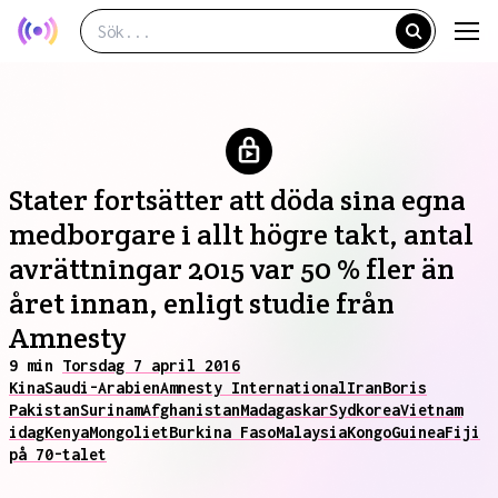
Stater fortsätter att döda sina egna
medborgare i allt högre takt, antal
avrättningar 2015 var 50 % fler än
året innan, enligt studie från
Amnesty
9 min
Torsdag 7 april 2016
Kina
Saudi-Arabien
Amnesty International
Iran
Boris
Pakistan
Surinam
Afghanistan
Madagaskar
Sydkorea
Vietnam
idag
Kenya
Mongoliet
Burkina Faso
Malaysia
Kongo
Guinea
Fiji
på 70-talet