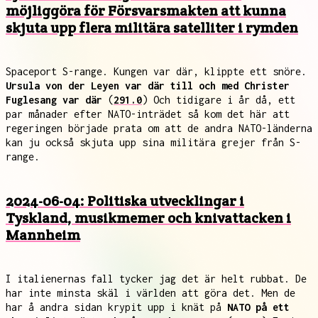
möjliggöra för Försvarsmakten att kunna
skjuta upp flera militära satelliter i rymden
Spaceport S-range. Kungen var där, klippte ett snöre.
Ursula von der Leyen var där till och med Christer
Fuglesang var där
(
291.0
) Och tidigare i år då, ett
par månader efter NATO-inträdet så kom det här att
regeringen började prata om att de andra NATO-länderna
kan ju också skjuta upp sina militära grejer från S-
range.
2024-06-04: Politiska utvecklingar i
Tyskland, musikmemer och knivattacken i
Mannheim
I italienernas fall tycker jag det är helt rubbat. De
har inte minsta skäl i världen att göra det. Men de
har å andra sidan krypit upp i knät på
NATO på ett