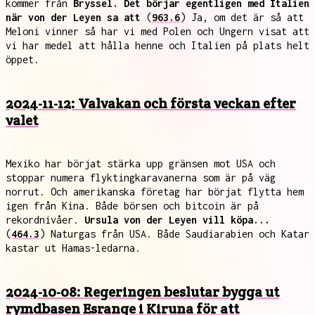
kommer från
Bryssel. Det börjar egentligen med Italien
när von der Leyen sa att
(
963.6
) Ja, om det är så att
Meloni vinner så har vi med Polen och Ungern visat att
vi har medel att hålla henne och Italien på plats helt
öppet.
2024-11-12: Valvakan och första veckan efter
valet
Mexiko har börjat stärka upp gränsen mot USA och
stoppar numera flyktingkaravanerna som är på väg
norrut. Och amerikanska företag har börjat flytta hem
igen från Kina. Både börsen och bitcoin är på
rekordnivåer.
Ursula von der Leyen vill köpa...
(
464.3
) Naturgas från USA. Både Saudiarabien och Katar
kastar ut Hamas-ledarna.
2024-10-08: Regeringen beslutar bygga ut
rymdbasen Esrange i Kiruna för att