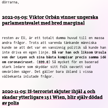
dörrarna,
2022-05-05: Viktor Orbán vinner ungerska
parlamentsvalet med bred marginal
resten av EU, är ett totalt dumma huvud till en massa
andra frågor. Trots att varenda tänkande människa
kunde se att det var en vansinnig politik så kunde han
inte driva en egen linje.
Då var han och liksom Ursula
von der Leyen och sina bästa kompisar precis samma idé
om coronaviruset.
(
699.0
) Så mycket för en baserad
stark ledare som skyddar sitt folk oavsett vad
omvärlden säger. Det gäller bara ibland i vissa
välbekanta inlutade frågor.
2020-11-05: IS-terrorist skjuter ihjäl 4 och
skadar ytterligare 15 i Wien, blir själv dödad
av polis