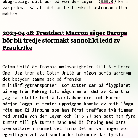
obegripligt sätt och på von der Leyen.
(
959.0
) En i
varje knä. Så att det är helt enkelt åstundan efter
makten.
2023-04-16: President Macron säger Europa
bör bli tredje stormakt sannolikt ledd av
Frankrike
Cotam Unité är franska motsvarigheten till Air Force
One. Jag tror att Cotam Unité är någon sorts akronym,
det betyder samma sak på franska
militärflygtransporter.
som sitter där på flygplanet
på väg från Peking till någon annan del av Kina tror
jag han skulle fortsätta stadsbesöket och Macron
börjar lägga ut texten upphiggad kanske av sitt långa
möte med Xi Jinping som han först träffade två timmar
med Ursula von der Leyen och
(
116.2
) sen satt han fyra
timmar till på turman hand med Xi Jinping med bara
översättare i rummet det finns Det är väl ingen som
egentligen vet vad som händer bakom de där lyckta