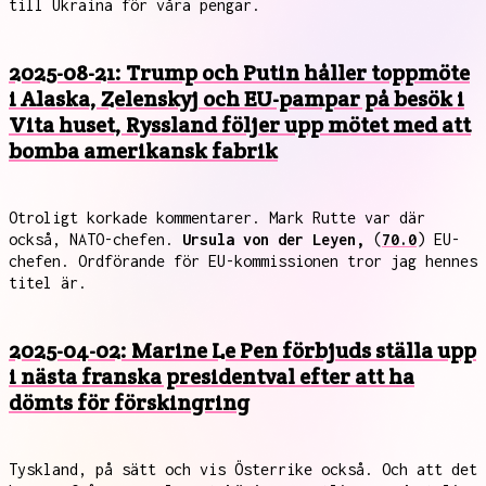
till Ukraina för våra pengar.
2025-08-21: Trump och Putin håller toppmöte
i Alaska, Zelenskyj och EU-pampar på besök i
Vita huset, Ryssland följer upp mötet med att
bomba amerikansk fabrik
Otroligt korkade kommentarer. Mark Rutte var där
också, NATO-chefen.
Ursula von der Leyen,
(
70.0
) EU-
chefen. Ordförande för EU-kommissionen tror jag hennes
titel är.
2025-04-02: Marine Le Pen förbjuds ställa upp
i nästa franska presidentval efter att ha
dömts för förskingring
Tyskland, på sätt och vis Österrike också. Och att det