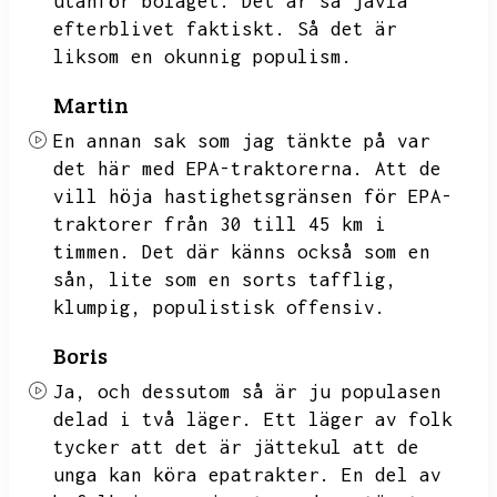
utanför bolaget.
Det är så jävla
efterblivet faktiskt.
Så det är
liksom en okunnig populism.
Martin
En annan sak som jag tänkte på var
det här med EPA-traktorerna.
Att de
vill höja hastighetsgränsen för EPA-
traktorer från 30 till 45 km i
timmen.
Det där känns också som en
sån,
lite som en sorts tafflig,
klumpig,
populistisk offensiv.
Boris
Ja,
och dessutom så är ju populasen
delad i två läger.
Ett läger av folk
tycker att det är jättekul att de
unga kan köra epatrakter.
En del av