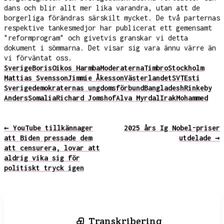
dans och blir allt mer lika varandra, utan att de
borgerliga förändras särskilt mycket. De två parternas
respektive tankesmedjor har publicerat ett gemensamt
"reformprogram" och givetvis granskar vi detta
dokument i sömmarna. Det visar sig vara ännu värre än
vi förväntat oss.
Sverige
Boris
Oikos Harmba
Moderaterna
Timbro
Stockholm
Mattias Svensson
Jimmie Åkesson
Västerlandet
SVT
Esti
Sverigedemokraternas ungdomsförbund
Bangladesh
Rinkeby
Anders
Somalia
Richard Jomshof
Alva Myrdal
Irak
Mohammed
← YouTube tillkännager
2025 års Ig Nobel-priser
att Biden pressade dem
utdelade →
att censurera, lovar att
aldrig vika sig för
politiskt tryck igen
Transkribering