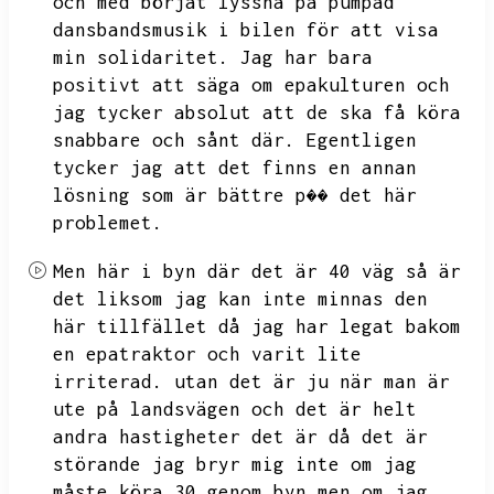
och med börjat lyssna på pumpad
dansbandsmusik i bilen för att visa
min solidaritet.
Jag har bara
positivt att säga om epakulturen och
jag tycker absolut att de ska få köra
snabbare och sånt där.
Egentligen
tycker jag att det finns en annan
lösning som är bättre p�� det här
problemet.
Men här i byn där det är 40 väg så är
det liksom jag kan inte minnas den
här tillfället då jag har legat bakom
en epatraktor och varit lite
irriterad.
utan det är ju när man är
ute på landsvägen och det är helt
andra hastigheter det är då det är
störande jag bryr mig inte om jag
måste köra 30 genom byn men om jag