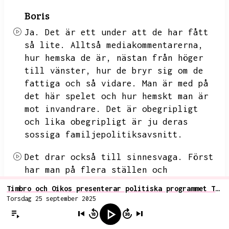
Boris
Ja.
Det är ett under att de har fått
så lite.
Alltså mediakommentarerna,
hur hemska de är,
nästan från höger
till vänster,
hur de bryr sig om de
fattiga och så vidare.
Man är med på
det här spelet och hur hemskt man är
mot invandrare.
Det är obegripligt
och lika obegripligt är ju deras
sossiga familjepolitiksavsnitt.
Det drar också till sinnesvaga.
Först
har man på flera ställen och
inledningen hyllat familjen som en
Timbro och Oikos presenterar politiska programmet Tidö 2.0 med 132 punkter för att nystarta Sverige
jätteviktig del av samhället.
Den
Torsdag 25 september 2025
måste stärkas och så vidare.
Men
åtgärderna man föreslår är att ett