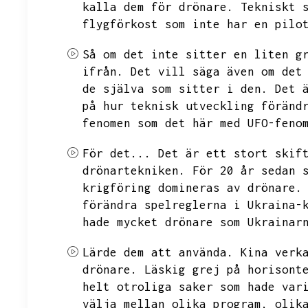
kalla dem för drönare.
Tekniskt 
flygförkost som inte har en pilo
Så om det inte sitter en liten g
ifrån.
Det vill säga även om det
de själva som sitter i den.
Det 
på hur teknisk utveckling föränd
fenomen som det här med
UFO-feno
För det...
Det är ett stort skif
drönartekniken.
För 20 år sedan 
krigföring domineras av drönare.
förändra spelreglerna i Ukraina-
hade mycket drönare som Ukrainar
Lärde dem att använda.
Kina verk
drönare.
Läskig grej på horisont
helt otroliga saker som hade var
välja mellan olika program,
olik