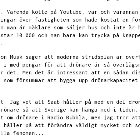
t.
Varenda kotte på Youtube,
var och varannan
ningar över fastigheten som hade kostat en fö
om man är mäklare som säljer hus och inte är 
ostar 10
000 och man bara kan trycka på knapp
r.
lon Musk säger att moderna stridsplan är över
r i med pengar för att drönare är så överlägs
er det.
Men det är intressant att en sådan di
r som försummar att bygga upp drönarkapacitet
rt.
Jag vet att Saab håller på med en del drö
drönare så att Sverige kan hänga med i tiden.
et om drönare i Radio Bubbla,
men jag tror at
m håller på att förändra väldigt mycket och s
ella fenomen...