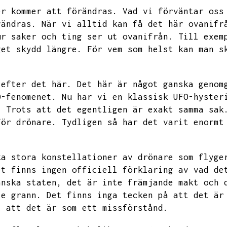
er kommer att förändras.
Vad vi förväntar oss
rändras.
När vi alltid kan få det här ovanifr
ur saker och ting ser ut ovanifrån.
Till exem
get skydd längre.
För vem som helst kan man s
 efter det här.
Det här är något ganska genom
O-fenomenet.
Nu har vi en klassisk UFO-hyster
.
Trots att det egentligen är exakt samma sak
för drönare.
Tydligen så har det varit enormt
ka stora konstellationer av drönare som flyge
et finns ingen officiell förklaring av vad de
anska staten,
det är inte främjande makt och 
te grann.
Det finns inga tecken på att det är
t att det är som ett missförstånd.