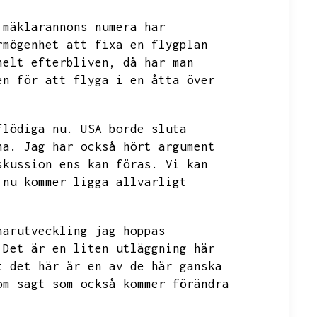
 mäklarannons numera har
rmögenhet att fixa en flygplan
helt efterbliven,
då har man
en för att flyga i en åtta över
flödiga nu.
USA borde sluta
na.
Jag har också hört argument
skussion ens kan föras.
Vi kan
 nu kommer ligga allvarligt
narutveckling jag hoppas
Det är en liten utläggning här
t det här är en av de här ganska
om sagt som också kommer förändra