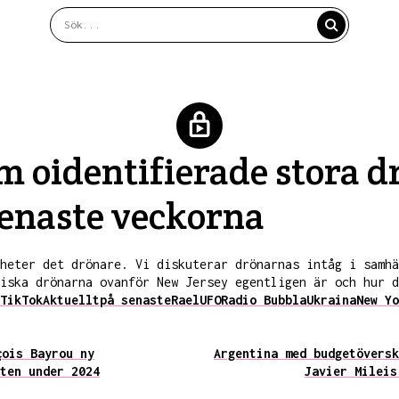
m oidentifierade stora 
senaste veckorna
heter det drönare. Vi diskuterar drönarnas intåg i samhä
iska drönarna ovanför New Jersey egentligen är och hur d
TikTok
Aktuellt
på senaste
Rael
UFO
Radio Bubbla
Ukraina
New Yo
çois Bayrou ny
Argentina med budgetöversk
ten under 2024
Javier Mileis