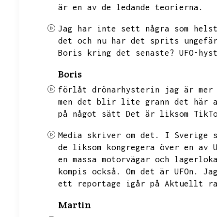
är en av de ledande teorierna.
Jag har inte sett några som hels
det och nu har det sprits ungefä
Boris kring det senaste?
UFO-hys
Boris
förlåt drönarhysterin jag är mer
men det blir lite grann det här 
på något sätt
Det är liksom TikT
Media skriver om det.
I Sverige 
de liksom kongregera över en av 
en massa motorvägar och lagerlok
kompis också.
Om det är UFOn.
Ja
ett reportage igår på Aktuellt r
Martin