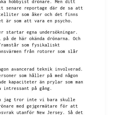
aka hobbyist drönare.
Men ditt
tt senare reportage där de sa att
telliter som åker och det finns
et är som att vara en psycho.
er startar egna undersökningar.
l på de här okända drönarna.
Och
framstår som fysikaliskt
onsvärmen från rotorer som slår
ågon avancerad teknik involverad.
ersoner som håller på med någon
ade kapaciteter än prylar som man
a intressant på gång.
n jag tror inte vi bara skulle
rönare med gejgermätare för att
psvrak utanför
New Jersey.
Så det