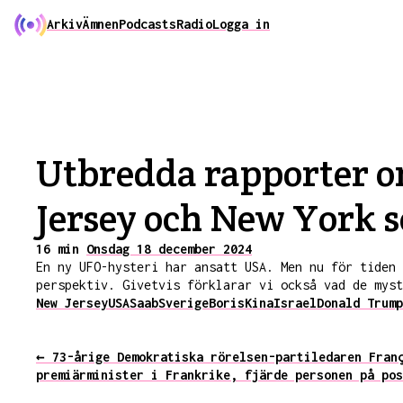
Arkiv
Ämnen
Podcasts
Radio
Logga in
Utbredda rapporter o
Jersey och New York 
16 min
Onsdag 18 december 2024
En ny UFO-hysteri har ansatt USA. Men nu för tiden 
perspektiv. Givetvis förklarar vi också vad de myst
New Jersey
USA
Saab
Sverige
Boris
Kina
Israel
Donald Trump
← 73-årige Demokratiska rörelsen-partiledaren Fran
premiärminister i Frankrike, fjärde personen på pos