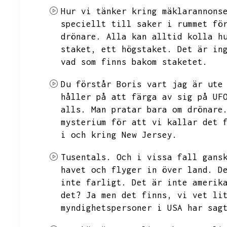
Hur vi tänker kring mäklarannons
speciellt till saker i rummet fö
drönare.
Alla kan alltid kolla h
staket,
ett högstaket.
Det är in
vad som finns bakom staketet.
Du förstår Boris vart jag är ute
håller på att färga av sig på UF
alls.
Man pratar bara om drönare
mysterium för att vi kallar det 
i och kring New Jersey.
Tusentals.
Och i vissa fall gans
havet och flyger in över land.
D
inte farligt.
Det är inte amerik
det?
Ja men det finns,
vi vet li
myndighetspersoner i USA har sag