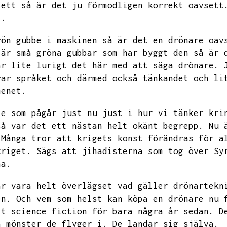
sett så är det ju förmodligen korrekt oavsett
t.
rön gubbe i maskinen så är det en drönare oav
 är små gröna gubbar som har byggt den så är 
är lite lurigt det här med att säga drönare.
rar språket och därmed också tänkandet och li
menet.
te som pågår just nu just i hur vi tänker kri
så var det ett nästan helt okänt begrepp.
Nu 
Många tror att krigets konst förändras för a
kriget.
Sägs att jihadisterna som tog över Sy
na.
ar vara helt överlägset vad gäller drönartekn
en.
Och vem som helst kan köpa en drönare nu 
it science fiction för bara några år sedan.
D
a mönster de flyger i.
De landar sig själva.