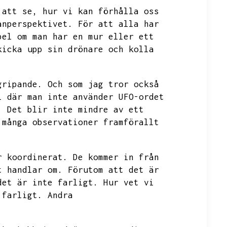
 att se,
hur vi kan förhålla oss
ånperspektivet.
För att alla har
pel om man har en mur eller ett
kicka upp sin drönare och kolla
gripande.
Och som jag tror också
i där man inte använder
UFO-ordet
.
Det blir inte mindre av ett
 många observationer framförallt
r koordinerat.
De kommer in från
t handlar om.
Förutom att det är
det är inte farligt.
Hur vet vi
 farligt.
Andra