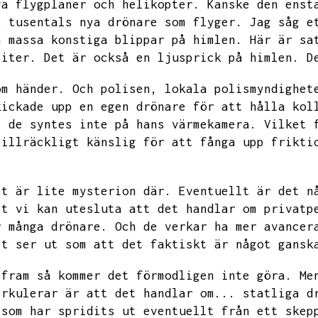
ga flygplaner och helikopter.
Kanske den enst
s tusentals nya drönare som flyger.
Jag såg e
n massa konstiga blippar på himlen.
Här är sa
piter.
Det är också en ljusprick på himlen.
D
om händer.
Och polisen,
lokala polismyndighet
kickade upp en egen drönare för att hålla kol
,
de syntes inte på hans värmekamera.
Vilket 
tillräckligt känslig för att fånga upp frikti
et är lite mysterion där.
Eventuellt är det n
tt vi kan utesluta att det handlar om privatp
r många drönare.
Och de verkar ha mer avancer
et ser ut som att det faktiskt är något gansk
 fram så kommer det förmodligen inte göra.
Me
irkulerar är att det handlar om...
statliga d
 som har spridits ut eventuellt från ett skep