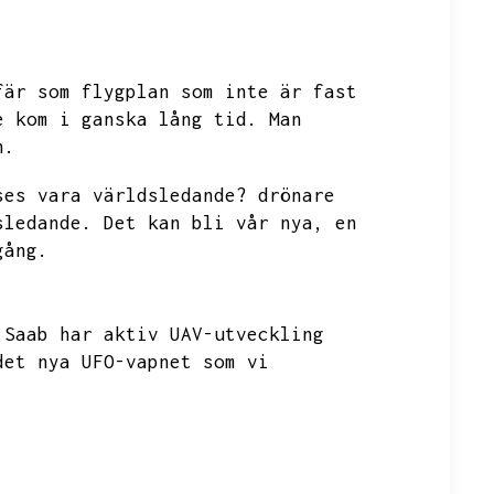
fär som flygplan som inte är fast
e kom i ganska lång tid.
Man
n.
ses vara världsledande?
drönare
sledande.
Det kan bli vår nya,
en
gång.
 Saab har aktiv
UAV-utveckling
det nya UFO-vapnet som vi