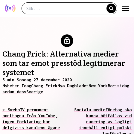
Chang Frick: Alternativa medier
som tar emot presstöd legitimerar
systemet
5 min
Söndag 27 december 2020
Nyheter Idag
Chang Frick
Nya Dagbladet
New York
Boris
idag
sedan dess
Sverige
← SwebbTV permanent
Sociala medieföretag ska
borttagna från YouTube,
kunna bötfällas vid
ingen förklaring har
radering av lagligt
delgivits kanalens ägare
innehåll enligt polskt
lagförslag →