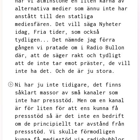
har vi åtminstone en liten kärna av
alternativa medier som ännu inte har
anstått till den statliga
mediesfären.
Det vill säga Nyheter
idag,
Fria tider,
som också
tydligen...
Det nämnde jag förra
gången vi pratade om i Radio Bullon
där,
att de säger rakt och tydligt
att de inte tar emot präster,
de vill
inte ha det.
Och de är ju stora.
Ni har ju inte tidigare,
det finns
såklart massor av små kanaler som
inte har pressstöd.
Men om en kanal
är för liten för att ens kunna få
pressstöd så är det inte en bedrift
om de principiellt tar avstånd från
pressstöd.
Vi skulle förmodligen
kunna få mediestöd via radiobubblor