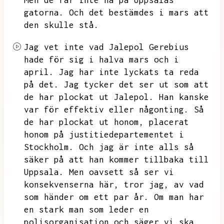
Men de får inte ha på Uppsalas
gatorna.
Och det bestämdes i mars att
den skulle stå.
Jag vet inte vad Jalepol Gerebius
hade för sig i halva mars och i
april.
Jag har inte lyckats ta reda
på det.
Jag tycker det ser ut som att
de har plockat ut Jalepol.
Han kanske
var för effektiv eller någonting.
Så
de har plockat ut honom,
placerat
honom på justitiedepartementet i
Stockholm.
Och jag är inte alls så
säker på att han kommer tillbaka till
Uppsala.
Men oavsett så ser vi
konsekvenserna här,
tror jag,
av vad
som händer om ett par år.
Om man har
en stark man som leder en
polisorganisation och säger vi ska