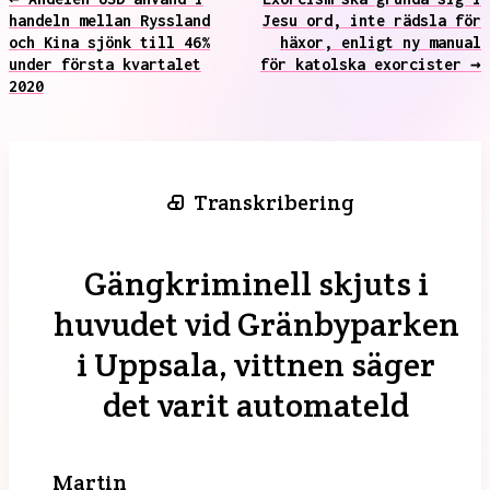
handeln mellan Ryssland
Jesu ord, inte rädsla för
och Kina sjönk till 46%
häxor, enligt ny manual
under första kvartalet
för katolska exorcister →
2020
Transkribering
Gängkriminell skjuts i
huvudet vid Gränbyparken
i Uppsala, vittnen säger
det varit automateld
Martin