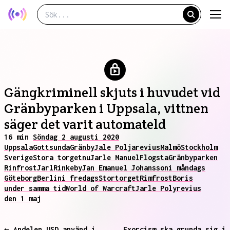
Gängkriminell skjuts i huvudet vid
Gränbyparken i Uppsala, vittnen
säger det varit automateld
16 min
Söndag 2 augusti 2020
Uppsala
Gottsunda
Gränby
Jale Poljarevius
Malmö
Stockholm
Sverige
Stora torget
nu
Jarle Manuel
Flogsta
Gränbyparken
Rinfrost
Jarl
Rinkeby
Jan Emanuel Johansson
i måndags
Göteborg
Berlin
i fredags
Stortorget
Rimfrost
Boris
under samma tid
World of Warcraft
Jarle Polyrevius
den 1 maj
← Andelen USD använd i
Exorcism ska grunda sig i