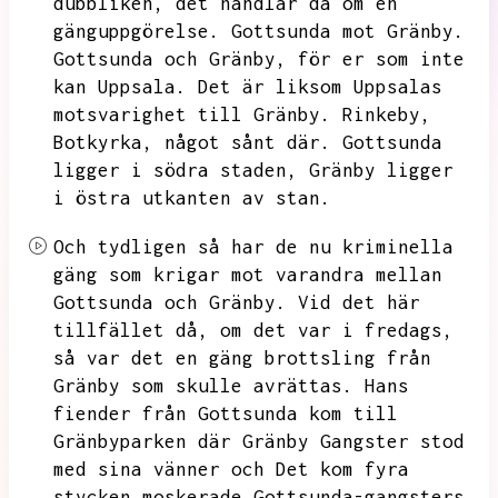
dubbliken,
det handlar då om en
gänguppgörelse.
Gottsunda mot Gränby.
Gottsunda och Gränby,
för er som inte
kan Uppsala.
Det är liksom Uppsalas
motsvarighet till Gränby.
Rinkeby,
Botkyrka,
något sånt där.
Gottsunda
ligger i södra staden,
Gränby ligger
i östra utkanten av stan.
Och tydligen så har de nu kriminella
gäng som krigar mot varandra mellan
Gottsunda och Gränby.
Vid det här
tillfället då,
om det var i fredags,
så var det en gäng brottsling från
Gränby som skulle avrättas.
Hans
fiender från Gottsunda kom till
Gränbyparken där Gränby Gangster stod
med sina vänner och
Det kom fyra
stycken moskerade Gottsunda-gangsters