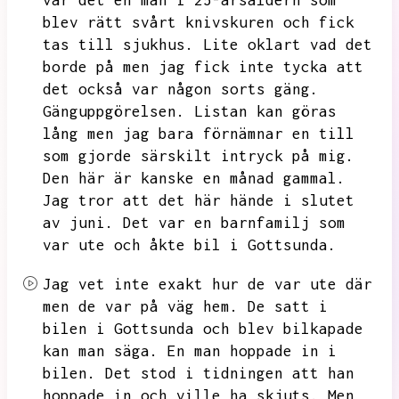
var det en man i 25-årsåldern som
blev rätt svårt knivskuren och fick
tas till sjukhus.
Lite oklart vad det
borde på men jag fick inte tycka att
det också var någon sorts gäng.
Gänguppgörelsen.
Listan kan göras
lång men jag bara förnämnar en till
som gjorde särskilt intryck på mig.
Den här är kanske en månad gammal.
Jag tror att det här hände i slutet
av juni.
Det var en barnfamilj som
var ute och åkte bil i Gottsunda.
Jag vet inte exakt hur de var ute där
men de var på väg hem.
De satt i
bilen i Gottsunda och blev bilkapade
kan man säga.
En man hoppade in i
bilen.
Det stod i tidningen att han
hoppade in och ville ha skjuts.
Men