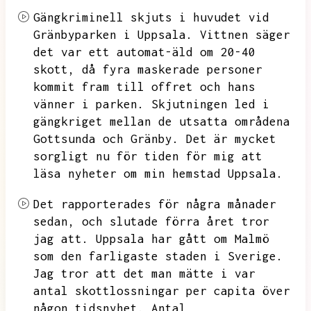
Gängkriminell skjuts i huvudet vid
Gränbyparken i Uppsala.
Vittnen säger
det var ett automat-äld om 20-40
skott,
då fyra maskerade personer
kommit fram till offret och hans
vänner i parken.
Skjutningen led i
gängkriget mellan de utsatta områdena
Gottsunda och Gränby.
Det är mycket
sorgligt nu för tiden för mig att
läsa nyheter om min hemstad Uppsala.
Det rapporterades för några månader
sedan,
och slutade förra året tror
jag att.
Uppsala har gått om Malmö
som den farligaste staden i Sverige.
Jag tror att det man mätte i var
antal skottlossningar per capita över
någon tidsnyhet.
Antal