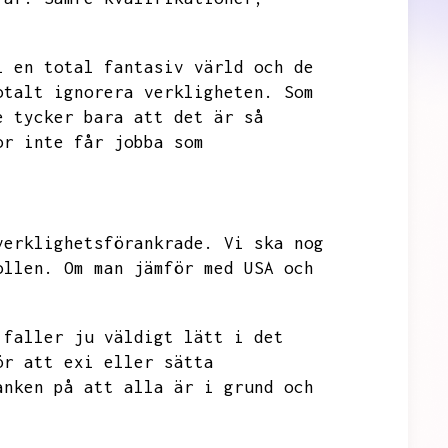
i en total fantasiv värld och de
otalt ignorera verkligheten.
Som
e tycker bara att det är så
or inte får jobba som
verklighetsförankrade.
Vi ska nog
ollen.
Om man jämför med USA och
 faller ju väldigt lätt i det
ör att exi eller sätta
anken på att alla är i grund och