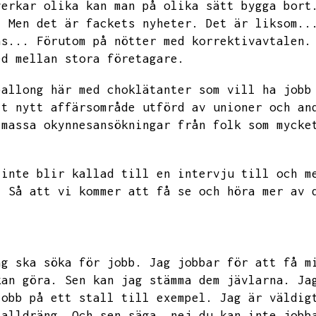
verkar olika kan man på olika sätt bygga bort
.
Men det är fackets nyheter.
Det är liksom..
as...
Förutom på nötter med korrektivavtalen.
ed mellan stora företagare.
ballong här med choklätanter som vill ha jobb
tt nytt affärsområde utförd av unioner och an
 massa okynnesansökningar från folk som mycke
 inte blir kallad till en intervju till och m
.
Så att vi kommer att få se och höra mer av 
ag ska söka för jobb.
Jag jobbar för att få m
kan göra.
Sen kan jag stämma dem jävlarna.
Ja
jobb på ett stall till exempel.
Jag är väldig
talldräng.
Och sen säga,
nej du kan inte jobb