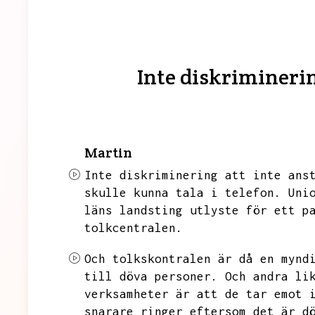
Inte diskriminerin
Martin
Inte diskriminering att inte ans
skulle kunna tala i telefon.
Uni
läns landsting utlyste för ett p
tolkcentralen.
Och tolkskontralen är då en mynd
till döva personer.
Och andra li
verksamheter är att de tar emot 
snarare ringer eftersom det är d