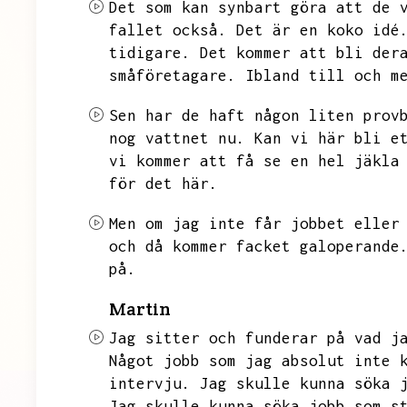
Det som kan synbart göra att de 
fallet också.
Det är en koko idé
tidigare.
Det kommer att bli der
småföretagare.
Ibland till och m
Sen har de haft någon liten prov
nog vattnet nu.
Kan vi här bli e
vi kommer att få se en hel jäkla
för det här.
Men om jag inte får jobbet eller
och då kommer facket galoperande
på.
Martin
Jag sitter och funderar på vad j
Något jobb som jag absolut inte 
intervju.
Jag skulle kunna söka 
Jag skulle kunna söka jobb som s