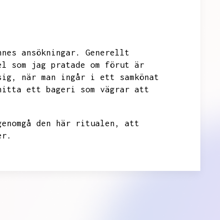
nnes ansökningar.
Generellt
el som jag pratade om förut är
sig,
när man ingår i ett samkönat
hitta ett bageri som vägrar att
genomgå den här ritualen,
att
er.