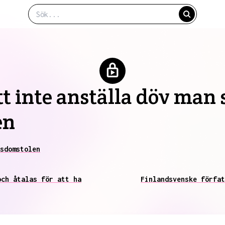
tt inte anställa döv man
en
sdomstolen
och åtalas för att ha
Finlandsvenske förfat