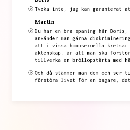
Tveka inte,
jag kan garanterat a
Martin
Du har en bra spaning här Boris,
använder man gärna diskriminerin
att i vissa homosexuella kretsar
äktenskap.
är att man ska förstö
tillverka en bröllopstårta med h
Och då stämmer man dem och ser t
förstöra livet för en bagare,
de