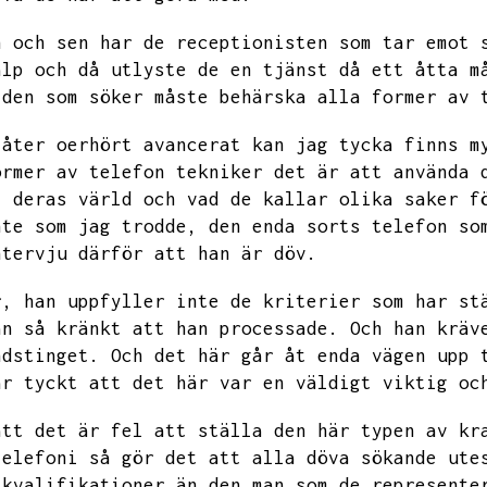
n och sen har de receptionisten som tar emot 
älp och då utlyste de en tjänst då ett åtta m
 den som söker måste behärska alla former av 
låter oerhört avancerat kan jag tycka finns m
ormer av telefon tekniker det är att använda 
i deras värld och vad de kallar olika saker f
nte som jag trodde,
den enda sorts telefon so
ntervju därför att han är döv.
r,
han uppfyller inte de kriterier som har st
an så kränkt att han processade.
Och han kräv
ndstinget.
Och det här går åt enda vägen upp 
ar tyckt att det här var en väldigt viktig oc
att det är fel att ställa den här typen av kr
telefoni så gör det att alla döva sökande ute
 kvalifikationer
än den man som de represente