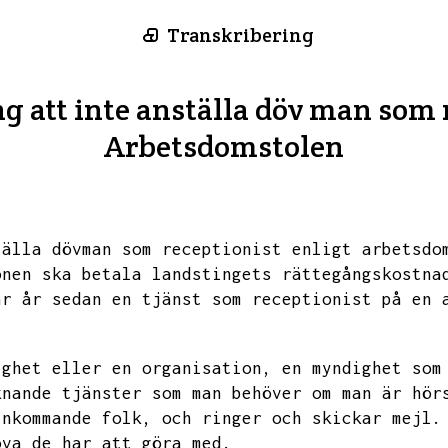
Transkribering
g att inte anställa döv man som 
Arbetsdomstolen
tälla dövman som receptionist enligt arbetsdo
onen ska betala landstingets rättegångskostna
ar år sedan en tjänst som receptionist på en 
ighet eller en organisation,
en myndighet som
knande tjänster som man behöver om man är hör
inkommande folk,
och ringer och skickar mejl.
öva de har att göra med.