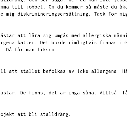
omma till jobbet.
Om du kommer så måste du åk
ge mig diskrimineringsersättning.
Tack för mi
hästar att lära sig umgås med allergiska männ
ergena katter.
Det borde rimligtvis finnas ic
r.
Då får man liksom...
ill att stallet befolkas av icke-allergena.
H
hästar.
De finns,
det är inga såna.
Alltså,
f
rojekt att bli stalldräng.