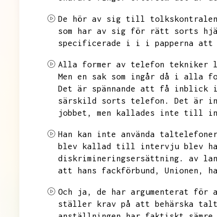
De hör av sig till tolkskontrale
som har av sig för rätt sorts hj
specificerade i i i papperna att
Alla former av telefon tekniker 
Men en sak som ingår då i alla f
Det är spännande att få inblick 
särskild sorts telefon.
Det är i
jobbet,
men kallades inte till i
Han kan inte använda taltelefone
blev kallad till intervju blev h
diskrimineringsersättning.
av la
att hans fackförbund,
Unionen,
h
Och ja,
de har argumenterat för 
ställer krav på att behärska tal
anställningen har faktiskt sämre