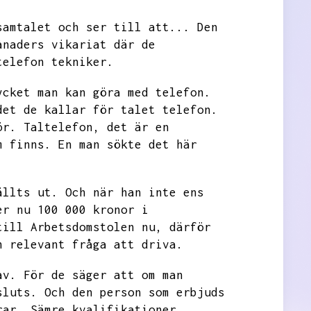
samtalet och ser till att...
Den
ånaders vikariat där de
telefon tekniker.
ycket man kan göra med telefon.
det de kallar för talet telefon.
ör.
Taltelefon,
det är en
m finns.
En man sökte det här
ällts ut.
Och när han inte ens
er nu 100 000 kronor i
till Arbetsdomstolen nu,
därför
h relevant fråga att driva.
av.
För de säger att om man
sluts.
Och den person som erbjuds
rar.
Sämre kvalifikationer,