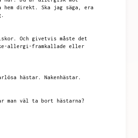
a hem direkt.
Ska jag säga,
era
g.
iskor.
Och givetvis måste det
ke-allergi-framkallade eller
årlösa hästar.
Nakenhästar.
år man väl ta bort hästarna?