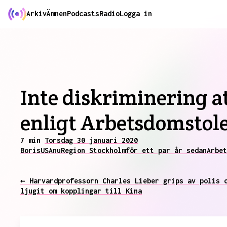
Arkiv
Ämnen
Podcasts
Radio
Logga in
Inte diskriminering a
enligt Arbetsdomstol
7 min
Torsdag 30 januari 2020
Boris
USA
nu
Region Stockholm
för ett par år sedan
Arbet
← Harvardprofessorn Charles Lieber grips av polis 
ljugit om kopplingar till Kina