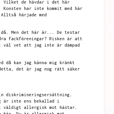
.
Vilket de hävdar i det här
.
Konsten har inte kommit med här
Alltså härjade med
 då.
Men det här är...
De testar
dra fackföreningar?
Risken är att
t väl vet att jag inte är dämpad
ed då kan jag känna mig kränkt
detta,
det är jag nog rätt säker
in diskrimineringsersättning.
g är inte ens bekallad i
t väldigt allergisk mot hästar.
a här.
Du är allergisk mot