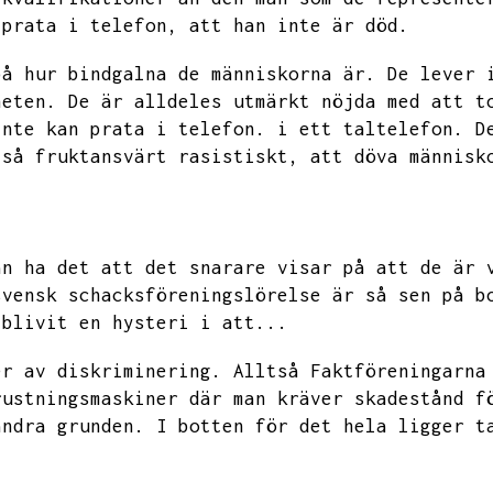
 prata i telefon,
att han inte är död.
på hur bindgalna de människorna är.
De lever 
heten.
De är alldeles utmärkt nöjda med att t
inte kan prata i telefon.
i ett taltelefon.
D
så fruktansvärt rasistiskt,
att döva människ
an ha det att det snarare visar på att de är 
svensk schacksföreningslörelse är så sen på b
 blivit en hysteri i att...
er av diskriminering.
Alltså Faktföreningarna
rustningsmaskiner där man kräver skadestånd f
andra grunden.
I botten för det hela ligger t