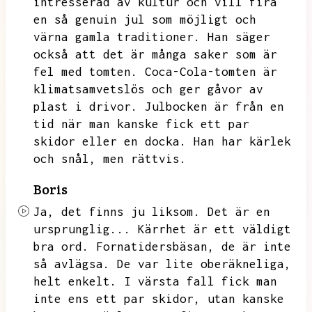
intresserad av kultur och vill fira
en så genuin jul som möjligt och
värna gamla traditioner.
Han säger
också att det är många saker som är
fel med tomten.
Coca-Cola-tomten är
klimatsamvetslös och ger gåvor av
plast i drivor.
Julbocken är från en
tid när man kanske fick ett par
skidor eller en docka.
Han har kärlek
och snål,
men rättvis.
Boris
Ja,
det finns ju liksom.
Det är en
ursprunglig...
Kärrhet är ett väldigt
bra ord.
Fornatidersbäsan,
de är inte
så avlägsa.
De var lite oberäkneliga,
helt enkelt.
I värsta fall fick man
inte ens ett par skidor,
utan kanske