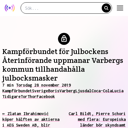
Kampförbundet för Julbockens
Återinförande uppmanar Varbergs
kommun tillhandahålla
julbocksmasker
7 min
Torsdag 28 november 2019
Kampförbundet
Sverige
Boris
Varberg
Ljusdal
Coca-Cola
Lucia
Tidigare
Tor
Thor
Facebook
← Zlatan Ibrahimović
Carl Bildt, Pierre Schori
köper hälften av aktierna
med flera: Europeiska
i AEG Sweden AB, blir
länder bör skyndsamt