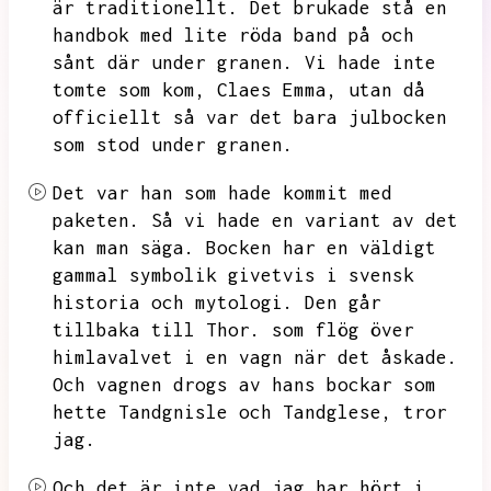
är traditionellt.
Det brukade stå en
handbok med lite röda band på och
sånt där under granen.
Vi hade inte
tomte som kom,
Claes Emma,
utan då
officiellt så var det bara julbocken
som stod under granen.
Det var han som hade kommit med
paketen.
Så vi hade en variant av det
kan man säga.
Bocken har en väldigt
gammal symbolik givetvis i svensk
historia och mytologi.
Den går
tillbaka till Thor.
som flög över
himlavalvet i en vagn när det åskade.
Och vagnen drogs av hans bockar som
hette Tandgnisle och Tandglese,
tror
jag.
Och det är inte vad jag har hört i