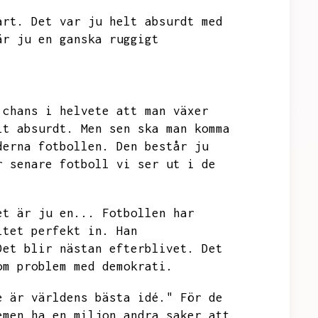
årt.
Det var ju helt absurdt med
är ju en ganska ruggigt
 chans i helvete att man växer
lt absurdt.
Men sen ska man komma
derna fotbollen.
Den består ju
r senare fotboll vi ser ut i de
et är ju en...
Fotbollen har
itet perfekt in.
Han
Det blir nästan efterblivet.
Det
om problem med demokrati.
e är världens bästa idé."
För de
emen ha en miljon andra saker att