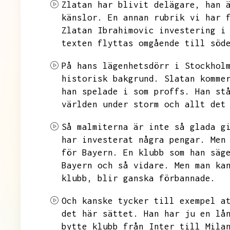
Zlatan har blivit delägare,
han 
känslor.
En annan rubrik vi har 
Zlatan Ibrahimovic investering i
texten flyttas omgående till söd
På hans lägenhetsdörr i Stockhol
historisk bakgrund.
Slatan komme
han spelade i som proffs.
Han st
världen under storm och allt det
Så malmiterna är inte så glada g
har investerat några pengar.
Men
för Bayern.
En klubb som han säg
Bayern och så vidare.
Men man ka
klubb,
blir ganska förbannade.
Och kanske tycker till exempel a
det här sättet.
Han har ju en lå
bytte klubb från Inter till Mila