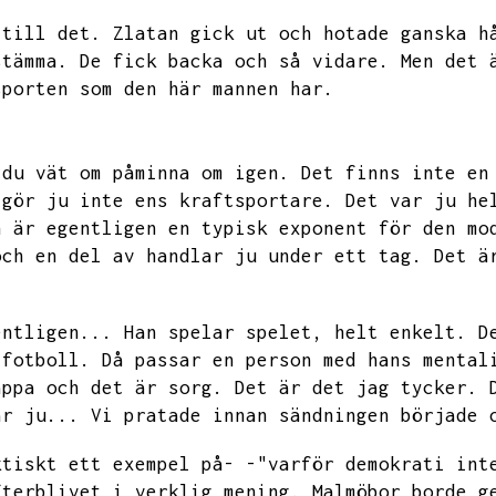
 till det.
Zlatan gick ut och hotade ganska h
stämma.
De fick backa och så vidare.
Men det 
sporten som den här mannen har.
du vät om påminna om igen.
Det finns inte en
 gör ju inte ens kraftsportare.
Det var ju he
n är egentligen en typisk exponent för den mo
och en del av handlar ju under ett tag.
Det ä
entligen...
Han spelar spelet,
helt enkelt.
D
 fotboll.
Då passar en person med hans mental
äppa och det är sorg.
Det är det jag tycker.
är ju...
Vi pratade innan sändningen började 
ktiskt ett exempel på- -"varför demokrati int
fterblivet i verklig mening.
Malmöbor borde g