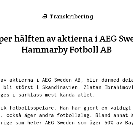
Transkribering
er hälften av aktierna i AEG Swe
Hammarby Fotboll AB
 av aktierna i AEG Sweden AB,
blir därmed del
t bli störst i Skandinavien.
Zlatan Ibrahimov
iges i särklass mest kända atlet.
rik fotbollsspelare.
Han har gjort en väldigt
A.
också äger andra fotbollslag.
Bland annat 
erige som heter AEG Sweden som äger 50% av Ba