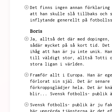
Det finns ingen annan förklaring
att han skulle slå tillbaks och 
inflytande generellt på fotbolls
Boris
Ja,
alltså det där med dopingen,
sådär mycket på så kort tid.
Det
ihåg att han är ju inte unik.
Ha
till väldigt stor,
alltså Totti 
stora ligan i världen.
Framför allt i Europa.
Han är eg
förlorat sin själ.
Det är senare
förkroppsglädjer hela.
Det är kn
blir...
Svensk fotbolls- publik 
Svensk fotbolls- publik är ju fa
här upprörda tjänsterna är det e