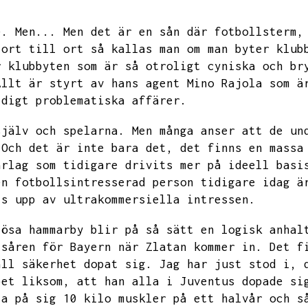
e.
Men...
Men det är en sån där fotbollsterm,
 ort till ort så kallas man om man byter klub
r klubbyten som är så otroligt cyniska och br
Allt är styrt av hans agent Mino Rajola som ä
ldigt problematiska affärer.
själv och spelarna.
Men många anser att de un
Och det är inte bara det,
det finns en massa
arlag som tidigare drivits mer på ideell basi
en fotbollsintresserad person tidigare idag ä
ts upp av ultrakommersiella intressen.
lösa hammarby blir på så sätt en logisk anhal
 såren för Bayern när Zlatan kommer in.
Det f
all säkerhet dopat sig.
Jag har just stod i,
pet liksom,
att han alla i Juventus dopade si
la på sig 10 kilo muskler på ett halvår och s