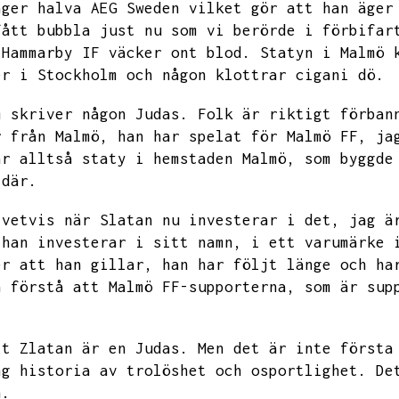
äger halva AEG Sweden vilket gör att han äger
fått bubbla just nu som vi berörde i förbifar
 Hammarby IF väcker ont blod.
Statyn i Malmö 
er i Stockholm och någon klottrar cigani dö.
m skriver någon Judas.
Folk är riktigt förban
r från Malmö,
han har spelat för Malmö FF,
ja
år alltså staty i hemstaden Malmö,
som byggde
 där.
ivetvis när Slatan nu investerar i det,
jag ä
 han investerar i sitt namn,
i ett varumärke 
er att han gillar,
han har följt länge och ha
n förstå att Malmö FF-supporterna,
som är sup
tt Zlatan är en Judas.
Men det är inte första
ng historia av trolöshet och osportlighet.
De
n.