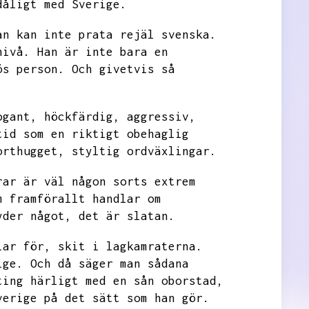
dåligt med Sverige.
an kan inte prata rejäl svenska.
nivå.
Han är inte bara en
ös person.
Och givetvis så
ogant,
höckfärdig,
aggressiv,
tid som en riktigt obehaglig
orthugget,
styltig ordväxlingar.
rar är väl någon sorts extrem
m framförallt handlar om
yder något,
det är slatan.
lar för,
skit i lagkamraterna.
ige.
Och då säger man sådana
ting härligt med en sån oborstad,
verige på det sätt som han gör.