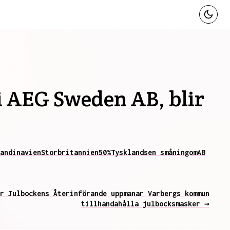
i AEG Sweden AB, blir
andinavien
Storbritannien
50%
Tyskland
sen småningom
AB
r Julbockens Återinförande uppmanar Varbergs kommun
tillhandahålla julbocksmasker →