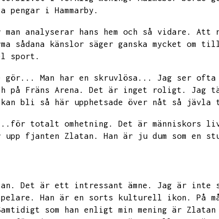
sa pengar i Hammarby.
r man analyserar hans hem och så vidare.
Att 
rma sådana känslor säger ganska mycket om til
el sport.
e gör...
Man har en skruvlösa...
Jag ser ofta
ch på Fräns Arena.
Det är inget roligt.
Jag t
 kan bli så här upphetsade över nåt så jävla 
...för totalt omhetning.
Det är människors li
r upp fjanten Zlatan.
Han är ju dum som en st
tan.
Det är ett intressant ämne.
Jag är inte 
spelare.
Han är en sorts kulturell ikon.
På m
Samtidigt som han enligt min mening är Zlatan