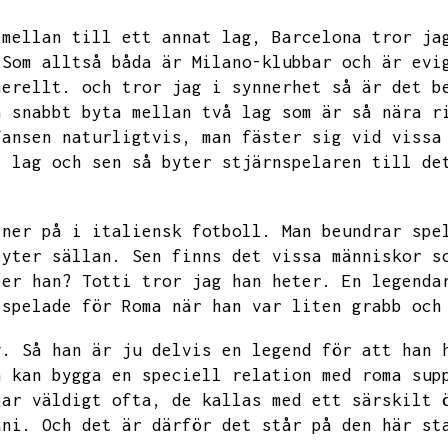
emellan till ett annat lag,
Barcelona tror ja
Som alltså båda är Milano-klubbar och är evi
nerellt.
och tror jag i synnerhet så är det b
å snabbt byta mellan två lag som är så nära r
fansen naturligtvis,
man fäster sig vid vissa
t lag och sen så byter stjärnspelaren till de
 ner på i italiensk fotboll.
Man beundrar spe
byter sällan.
Sen finns det vissa människor s
ter han?
Totti tror jag han heter.
En legenda
 spelade för Roma när han var liten grabb och
g.
Så han är ju delvis en legend för att han 
n kan bygga en speciell relation med roma sup
bar väldigt ofta,
de kallas med ett särskilt 
ani.
Och det är därför det står på den här st