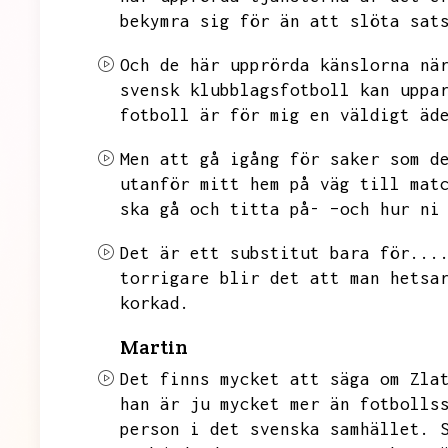
bekymra sig för än att slöta sat
Och de här upprörda känslorna nä
svensk klubblagsfotboll kan uppa
fotboll är för mig en väldigt äd
Men att gå igång för saker som d
utanför mitt hem på väg till mat
ska gå och titta på- –och hur ni
Det är ett substitut bara för...
torrigare blir det att man hetsa
korkad.
Martin
Det finns mycket att säga om Zla
han är ju mycket mer än fotbolls
person i det svenska samhället.