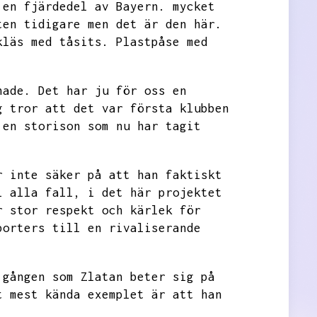
 en fjärdedel av Bayern.
mycket
ten tidigare men det är den här.
kläs med tåsits.
Plastpåse med
nade.
Det har ju för oss en
g tror att det var första klubben
 en storison som nu har tagit
r inte säker på att han faktiskt
i alla fall,
i det här projektet
r stor respekt och kärlek för
porters till en rivaliserande
 gången som Zlatan beter sig på
t mest kända exemplet är att han