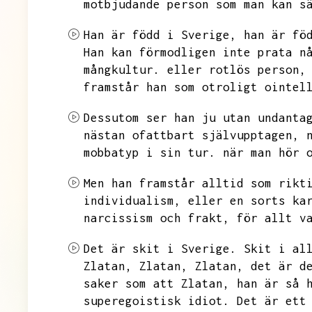
motbjudande person som man kan s
Han är född i Sverige,
han är fö
Han kan förmodligen inte prata n
mångkultur.
eller rotlös person,
framstår han som otroligt ointel
Dessutom ser han ju utan undanta
nästan ofattbart självupptagen,
mobbatyp i sin tur.
när man hör 
Men han framstår alltid som rikt
individualism,
eller en sorts ka
narcissism och frakt,
för allt v
Det är skit i Sverige.
Skit i al
Zlatan,
Zlatan,
Zlatan,
det är d
saker som att Zlatan,
han är så 
superegoistisk idiot.
Det är ett