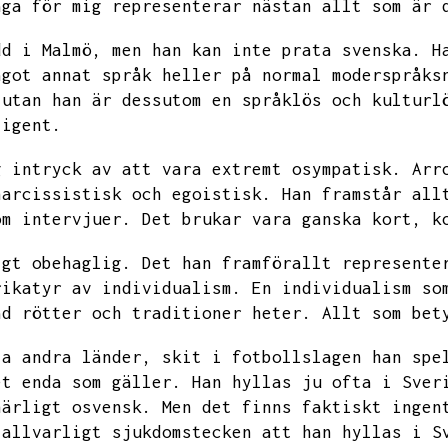
äga för mig representerar nästan allt som är 
dd i Malmö,
men han kan inte prata svenska.
H
ågot annat språk heller på normal moderspråks
utan han är dessutom en språklös och kulturl
ligent.
g intryck av att vara extremt osympatisk.
Arr
narcissistisk och egoistisk.
Han framstår all
om intervjuer.
Det brukar vara ganska kort,
k
igt obehaglig.
Det han framförallt represente
rikatyr av individualism.
En individualism so
ad rötter och traditioner heter.
Allt som bet
la andra länder,
skit i fotbollslagen han spe
et enda som gäller.
Han hyllas ju ofta i Sver
härligt osvensk.
Men det finns faktiskt ingen
 allvarligt sjukdomstecken att han hyllas i S