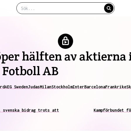
per hälften av aktierna 
Fotboll AB
rd
AEG Sweden
Judas
Milan
Stockholm
Inter
Barcelona
Frankrike
Sk
t svenska bidrag trots att
Kampförbundet fö