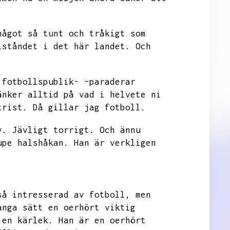
något så tunt och tråkigt som
lståndet i det här landet.
Och
 fotbollspublik- –paraderar
änker alltid på vad i helvete ni
trist.
Då gillar jag fotboll.
v.
Jävligt torrigt.
Och ännu
upe halshåkan.
Han är verkligen
så intresserad av fotboll,
men
ånga sätt en oerhört viktig
 en kärlek.
Han är en oerhört