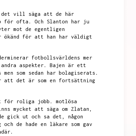
det vill säga att de här
b för ofta.
Och Slanton har ju
yter mot de egentligen
r ökänd för att han har väldigt
derminerar fotbollsvärldens mer
 andra aspekter.
Bajen är ett
s men som sedan har bolagiserats.
r att det är som en fortsättning
t för roliga jobb.
motlösa
inns mycket att säga om Zlatan,
de gick ut och sa det,
någon
g och de hade en läkare som gav
ådär.