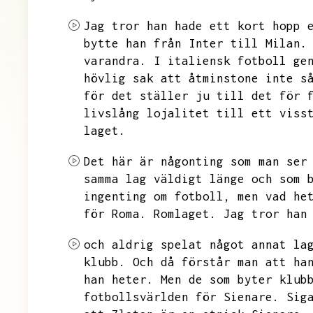
Jag tror han hade ett kort hopp 
bytte han från Inter till Milan.
varandra.
I italiensk fotboll ge
hövlig sak att åtminstone inte s
för det ställer ju till det för 
livslång lojalitet till ett viss
laget.
Det här är någonting som man ser
samma lag väldigt länge och som 
ingenting om fotboll,
men vad he
för Roma.
Romlaget.
Jag tror han
och aldrig spelat något annat la
klubb.
Och då förstår man att ha
han heter.
Men de som byter klub
fotbollsvärlden för Sienare.
Sig