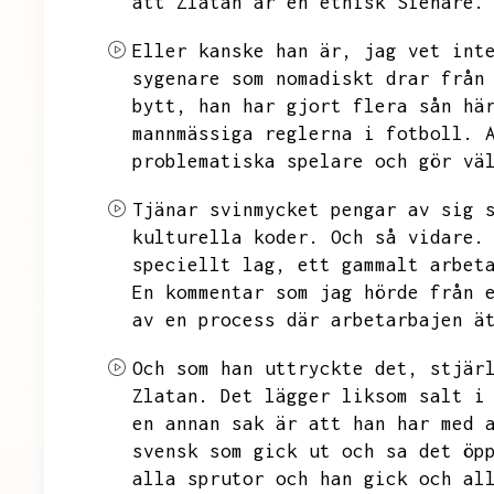
att Zlatan är en etnisk Sienare.
Eller kanske han är,
jag vet int
sygenare som nomadiskt drar från
bytt,
han har gjort flera sån hä
mannmässiga reglerna i fotboll.
problematiska spelare och gör vä
Tjänar svinmycket pengar av sig 
kulturella koder.
Och så vidare.
speciellt lag,
ett gammalt arbet
En kommentar som jag hörde från 
av en process där arbetarbajen ä
Och som han uttryckte det,
stjär
Zlatan.
Det lägger liksom salt i
en annan sak är att han har med 
svensk som gick ut och sa det öp
alla sprutor och han gick och al