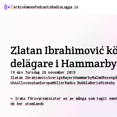
Arkiv
Ämnen
Podcasts
Radio
Logga in
Zlatan Ibrahimović kö
delägare i Hammarby 
19 min
Torsdag 28 november 2019
Zlatan Ibrahimovic
Sverige
Bayern
Hammarby
Malmö
Rosengå
USA
Allsvenskan
Europa
Müller
Radio Bubbla
Boris
Rinkeby
← Iraks försvarsminister en av många som tagit emo
de bor utomlands