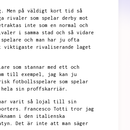
g.
Men på väldigt kort tid så
ga rivaler som spelar derby mot
etraktas inte som en normal och
ivaler i samma stad och så vidare
 spelare och man har ju ofta
t viktigaste rivaliserande laget
lare som stannar med ett och
om till exempel,
jag kan ju
risk fotbollsspelare som spelar
 hela sin proffskarriär.
har varit så lojal till sin
porters.
Francesco Totti tror jag
öknamn i den italienska
atyn.
Det är inte att man säger