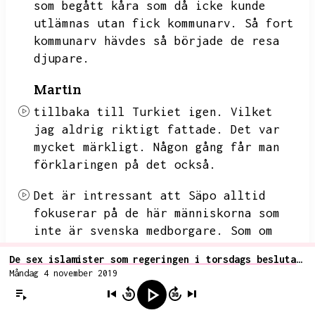
som begått kåra som då icke kunde
utlämnas utan fick kommunarv.
Så fort
kommunarv hävdes så började de resa
djupare.
Martin
tillbaka till Turkiet igen.
Vilket
jag aldrig riktigt fattade.
Det var
mycket märkligt.
Någon gång får man
förklaringen på det också.
Det är intressant att Säpo alltid
fokuserar på de här människorna som
inte är svenska medborgare.
Som om
det inte fanns några radikala,
galna,
De sex islamister som regeringen i torsdags beslutade utvisa släpps istället fria
livsfarliga kinomister som är svenska
Måndag 4 november 2019
medborgare och därmed måste lagföras
på ett normalt sätt.
Alltid lyckas