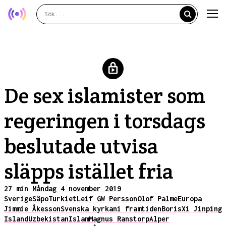
De sex islamister som
regeringen i torsdags
beslutade utvisa
släpps istället fria
27 min
Måndag 4 november 2019
Sverige
Säpo
Turkiet
Leif GW Persson
Olof Palme
Europa
Jimmie Åkesson
Svenska kyrkan
i framtiden
Boris
Xi Jinping
Island
Uzbekistan
Islam
Magnus Ranstorp
Alper