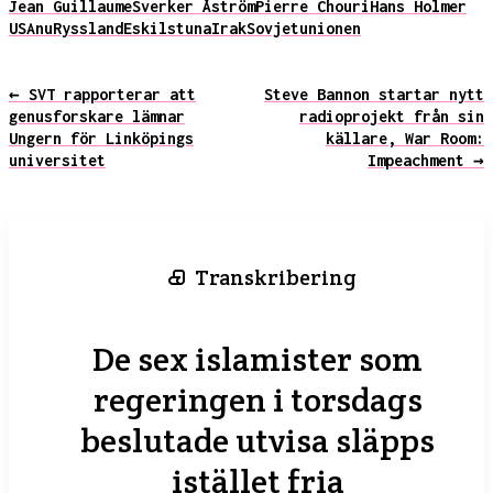
Jean Guillaume
Sverker Åström
Pierre Chouri
Hans Holmer
USA
nu
Ryssland
Eskilstuna
Irak
Sovjetunionen
← SVT rapporterar att
Steve Bannon startar nytt
genusforskare lämnar
radioprojekt från sin
Ungern för Linköpings
källare, War Room:
universitet
Impeachment →
Transkribering
De sex islamister som
regeringen i torsdags
beslutade utvisa släpps
istället fria