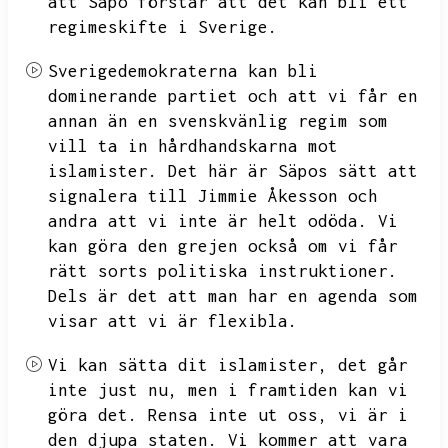
att Säpo förstår att det kan bli ett
regimeskifte i Sverige.
Sverigedemokraterna kan bli
dominerande partiet och att vi får en
annan än en svenskvänlig regim som
vill ta in hårdhandskarna mot
islamister.
Det här är Säpos sätt att
signalera till Jimmie Åkesson och
andra att vi inte är helt odöda.
Vi
kan göra den grejen också om vi får
rätt sorts politiska instruktioner.
Dels är det att man har en agenda som
visar att vi är flexibla.
Vi kan sätta dit islamister,
det går
inte just nu,
men i framtiden kan vi
göra det.
Rensa inte ut oss,
vi är i
den djupa staten.
Vi kommer att vara