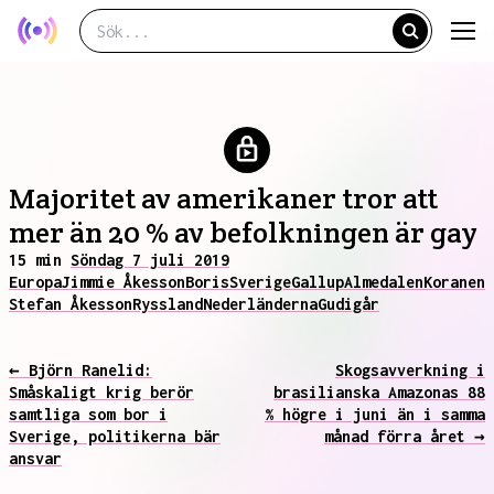
Majoritet av amerikaner tror att
mer än 20 % av befolkningen är gay
15 min
Söndag 7 juli 2019
Europa
Jimmie Åkesson
Boris
Sverige
Gallup
Almedalen
Koranen
Stefan Åkesson
Ryssland
Nederländerna
Gud
igår
← Björn Ranelid:
Skogsavverkning i
Småskaligt krig berör
brasilianska Amazonas 88
samtliga som bor i
% högre i juni än i samma
Sverige, politikerna bär
månad förra året →
ansvar