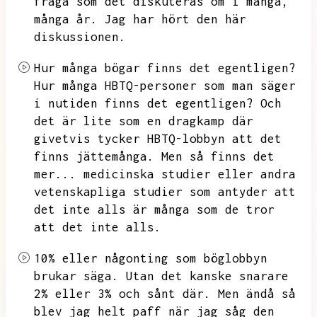
fråga som det diskuteras om i många,
många år.
Jag har hört den här
diskussionen.
Hur många bögar finns det egentligen?
Hur många HBTQ-personer som man säger
i nutiden finns det egentligen?
Och
det är lite som en dragkamp där
givetvis tycker HBTQ-lobbyn att det
finns jättemånga.
Men så finns det
mer...
medicinska studier eller andra
vetenskapliga studier som antyder att
det inte alls är många som de tror
att det inte alls.
10% eller någonting som böglobbyn
brukar säga.
Utan det kanske snarare
2% eller 3% och sånt där.
Men ändå så
blev jag helt paff när jag såg den