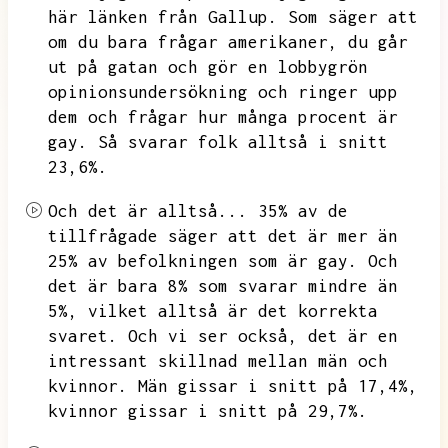
här länken från Gallup.
Som säger att
om du bara frågar amerikaner,
du går
ut på gatan och gör en lobbygrön
opinionsundersökning och ringer upp
dem och frågar hur många procent är
gay.
Så svarar folk alltså i snitt
23,6%.
Och det är alltså...
35% av de
tillfrågade säger att det är mer än
25% av befolkningen som är gay.
Och
det är bara 8% som svarar mindre än
5%,
vilket alltså är det korrekta
svaret.
Och vi ser också,
det är en
intressant skillnad mellan män och
kvinnor.
Män gissar i snitt på 17,4%,
kvinnor gissar i snitt på 29,7%.