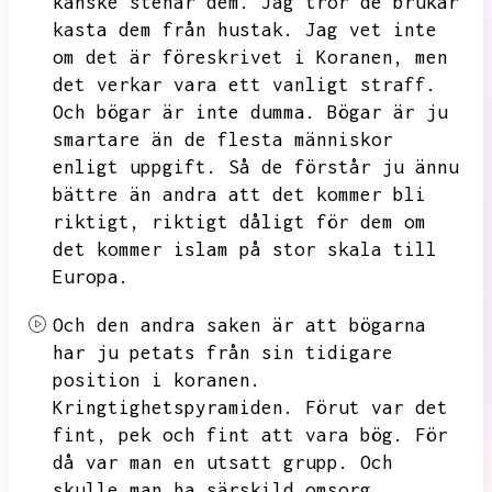
kanske stenar dem.
Jag tror de brukar
kasta dem från hustak.
Jag vet inte
om det är föreskrivet i Koranen,
men
det verkar vara ett vanligt straff.
Och bögar är inte dumma.
Bögar är ju
smartare än de flesta människor
enligt uppgift.
Så de förstår ju ännu
bättre än andra att det kommer bli
riktigt,
riktigt dåligt för dem om
det kommer islam på stor skala till
Europa.
Och den andra saken är att bögarna
har ju petats från sin tidigare
position i koranen.
Kringtighetspyramiden.
Förut var det
fint,
pek och fint att vara bög.
För
då var man en utsatt grupp.
Och
skulle man ha särskild omsorg,