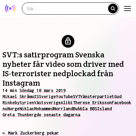
SVT:s satirprogram Svenska
nyheter får video som driver med
IS-terrorister nedplockad från
Instagram
14 min
Söndag 10 mars 2019
Mikael Skråmo
IS
Sverige
YouTube
SVT
Vänsterpartiet
Gud
Rinkeby
Syrien
Västsverige
Alibi
Therese Eriksson
Facebook
nu
Norge
Niklas
Mohammed
Norrland
Bubbla BBS
Island
Greta Thunberg
de senaste dagarna
← Mark Zuckerberg pekar