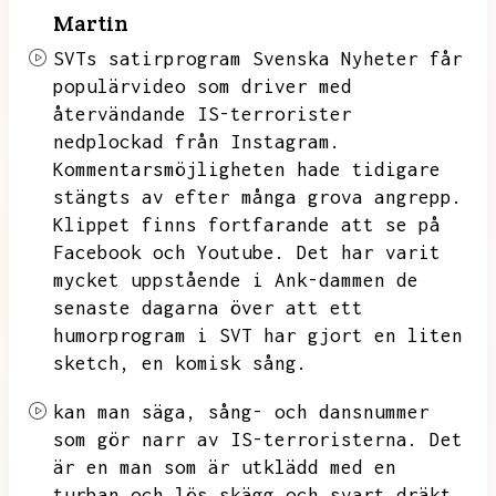
Martin
SVTs satirprogram Svenska Nyheter får
populärvideo som driver med
återvändande IS-terrorister
nedplockad från Instagram.
Kommentarsmöjligheten hade tidigare
stängts av efter många grova angrepp.
Klippet finns fortfarande att se på
Facebook och Youtube.
Det har varit
mycket uppstående i Ank-dammen de
senaste dagarna över att ett
humorprogram i SVT har gjort en liten
sketch,
en komisk sång.
kan man säga,
sång- och dansnummer
som gör narr av IS-terroristerna.
Det
är en man som är utklädd med en
turban och lös skägg och svart dräkt.