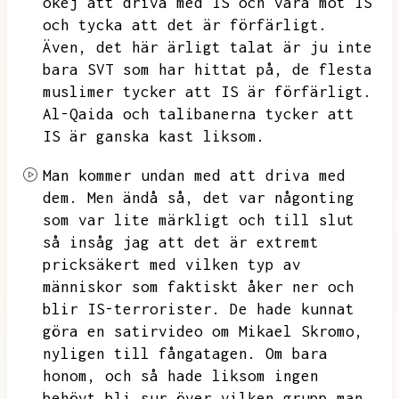
okej att driva med IS och vara mot IS
och tycka att det är förfärligt.
Även,
det här ärligt talat är ju inte
bara SVT som har hittat på,
de flesta
muslimer tycker att IS är förfärligt.
Al-Qaida och talibanerna tycker att
IS är ganska kast liksom.
Man kommer undan med att driva med
dem.
Men ändå så,
det var någonting
som var lite märkligt och till slut
så insåg jag att det är extremt
pricksäkert med vilken typ av
människor som faktiskt åker ner och
blir IS-terrorister.
De hade kunnat
göra en satirvideo om Mikael Skromo,
nyligen till fångatagen.
Om bara
honom,
och så hade liksom ingen
behövt bli sur över vilken grupp man