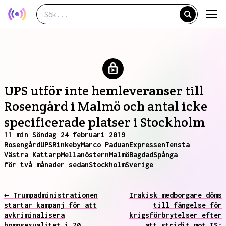
UPS utför inte hemleveranser till
Rosengård i Malmö och antal icke
specificerade platser i Stockholm
11 min
Söndag 24 februari 2019
Rosengård
UPS
Rinkeby
Marco Paduan
Expressen
Tensta
Västra Kattarp
Mellanöstern
Malmö
Bagdad
Spånga
för två månader sedan
Stockholm
Sverige
← Trumpadministrationen
Irakisk medborgare döms
startar kampanj för att
till fängelse för
avkriminalisera
krigsförbrytelser efter
homosexualitet i 70
att stridit mot IS-