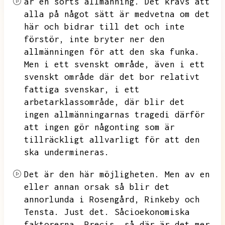
är en sorts allmänning.
Det krävs att
alla på något sätt är medvetna om det
här och bidrar till det och inte
förstör,
inte bryter ner den
allmänningen för att den ska funka.
Men i ett svenskt område,
även i ett
svenskt område där det bor relativt
fattiga svenskar,
i ett
arbetarklassområde,
där blir det
ingen allmänningarnas tragedi därför
att ingen gör någonting som är
tillräckligt allvarligt för att den
ska undermineras.
Det är den här möjligheten.
Men av en
eller annan orsak så blir det
annorlunda i Rosengård,
Rinkeby och
Tensta.
Just det.
Såcioekonomiska
faktorerna.
Precis,
så där är det mer