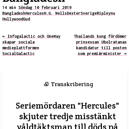
14 min
Söndag 10 februari 2019
Bangladesh
Hercules
H.G. Wells
Dexter
Sverige
Ripley
nu
Hollywood
Gud
← Infogalactic och OneWay
Thailands kung fördömer
skapar sociala
prinsessan Ubolratanas
medieplattformen
kandidatur till posten
SocialGalactic
som premiärminister →
Transkribering
Seriemördaren "Hercules"
skjuter tredje misstänkt
våldtäktsman till döds på