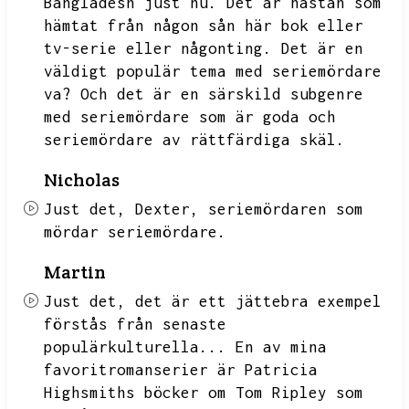
Bangladesh just nu.
Det är nästan som
hämtat från någon sån här bok eller
tv-serie eller någonting.
Det är en
väldigt populär tema med seriemördare
va?
Och det är en särskild subgenre
med seriemördare som är goda och
seriemördare av rättfärdiga skäl.
Nicholas
Just det,
Dexter,
seriemördaren som
mördar seriemördare.
Martin
Just det,
det är ett jättebra exempel
förstås från senaste
populärkulturella...
En av mina
favoritromanserier är Patricia
Highsmiths böcker om Tom Ripley som