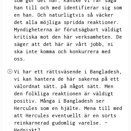
som gör det här.
Kanske vi får säga
han till och med identifierar sig som
en han.
Och naturligtvis så väcker
det alla möjliga spridda reaktioner.
Myndigheterna är förutsägbart väldigt
kritiska mot den här verksamheten.
De
säger att det här är vårt jobb,
ni
ska inte komma och konkurrera med
oss.
Vi har ett rättsväsende i Bangladesh,
vi kan hantera de här sakerna på ett
välordnat sätt.
på något sätt.
Men
den folkliga reaktionen är väldigt
positiv.
Många i Bangladesh ser
Hercules som en hjälte.
Mena till med
att Hercules eventuellt är en sorts
reinkarnerad gudomlig varelse.
–
Hedniskt?