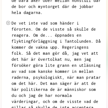
de bara åker Uber mellan honstull där
de bor och myntorget där de jobbar
hela dagarna.
De vet inte vad som händer i
förorten.
Om de visste så skulle de
reagera.
Om de...
öppnades en
flyktingförläggning i Tantolunden.
Då
kommer de vakna upp.
Regeringens
folk.
Så det man gör då,
jag vet att
det här är övertolkat nu,
men jag
försöker göra lite grann en utläsning
av vad som kanske kommer in mellan
raderna,
psykologiskt,
när man pratar
om det här.
Det man säger är att de
här politikerna de är människor som
du och jag de har normala
värderingar,
och om de visste vad de
gillar så skulle de inte acceptera