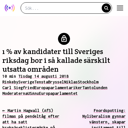
1 % av kandidater till Sveriges
riksdag bor i så kallade särskilt
utsatta områden
10 min
Tisdag 14 augusti 2018
Rinkeby
Sverige
Tensta
Bryssel
Niklas
Stockholm
Carl Siegfried
Europaparlamentariker
Tantolunden
Moderaterna
USA
nu
Europaparlamentet
← Martin Hagwall (AfS)
Fnordspotting:
filmas på pendeltåg efter
Nyliberalism gynnar
att ha satt
vänstern, skapar
kroknäseklistermärke på
incitament till