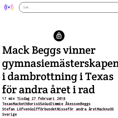
Mack Beggs vinner
gymnasiemästerskape
i dambrottning i Texas
för andra året i rad
17 min
Tisdag 27 februari 2018
Texas
Macbeth
Boris
USA
Gud
Jimmie Åkesson
Beggs
Stefan Löfven
Golfförbundet
Nisse
för andra året
Mack
nu
OS
Sverige