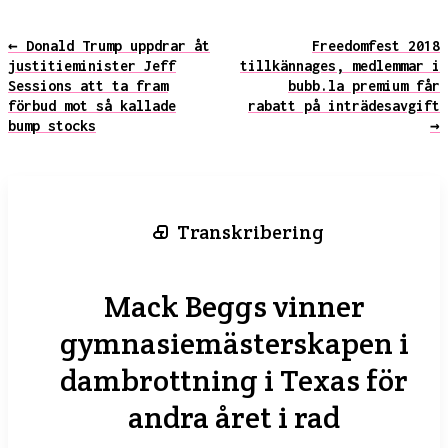
← Donald Trump uppdrar åt
Freedomfest 2018
justitieminister Jeff
tillkännages, medlemmar i
Sessions att ta fram
bubb.la premium får
förbud mot så kallade
rabatt på inträdesavgift
bump stocks
→
Transkribering
Mack Beggs vinner
gymnasiemästerskapen i
dambrottning i Texas för
andra året i rad