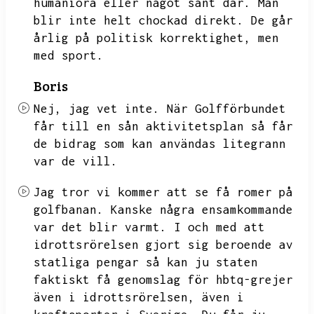
humaniora eller något sånt där.
Man
blir inte helt chockad direkt.
De går
årlig på politisk korrektighet,
men
med sport.
Boris
Nej,
jag vet inte.
När Golfförbundet
får till en sån aktivitetsplan så får
de bidrag som kan användas litegrann
var de vill.
Jag tror vi kommer att se få romer på
golfbanan.
Kanske några ensamkommande
var det blir varmt.
I och med att
idrottsrörelsen gjort sig beroende av
statliga pengar så kan ju staten
faktiskt få genomslag för hbtq-grejer
även i idrottsrörelsen,
även i