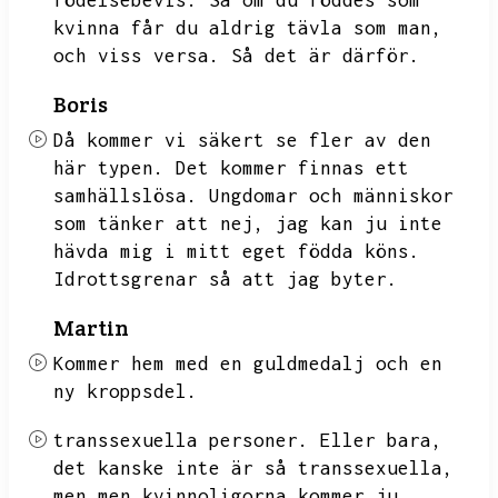
födelsebevis.
Så om du föddes som
kvinna får du aldrig tävla som man,
och viss versa.
Så det är därför.
Boris
Då kommer vi säkert se fler av den
här typen.
Det kommer finnas ett
samhällslösa.
Ungdomar och människor
som tänker att nej,
jag kan ju inte
hävda mig i mitt eget födda köns.
Idrottsgrenar så att jag byter.
Martin
Kommer hem med en guldmedalj och en
ny kroppsdel.
transsexuella personer.
Eller bara,
det kanske inte är så transsexuella,
men men kvinnoligorna kommer ju