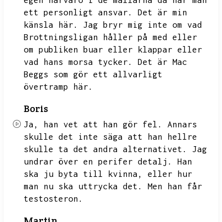
egen närvaro i de mallarna då har man
ett personligt ansvar.
Det är min
känsla här.
Jag bryr mig inte om vad
Brottningsligan håller på med eller
om publiken buar eller klappar eller
vad hans morsa tycker.
Det är Mac
Beggs som gör ett allvarligt
övertramp här.
Boris
Ja,
han vet att han gör fel.
Annars
skulle det inte säga att han hellre
skulle ta det andra alternativet.
Jag
undrar över en perifer detalj.
Han
ska ju byta till kvinna,
eller hur
man nu ska uttrycka det.
Men han får
testosteron.
Martin