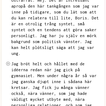
ostraffat.
Nej.
Det är intressant
apropå den här tankgången som jag var
inne på tidigare,
som du lät som att
du kan relatera till lite,
Boris.
Det
är en otrolig trång syntet,
små
syntet och en tendens att göra saker
personligt.
Jag har ju själv en mörk
bakgrund som politisk vänster.
Jag
kan helt plötsligt säga att jag var
ung.
Jag bröt helt och hållet med de
idéerna redan när jag gick på
gymnasiet.
Men under några år så var
jag ganska djupt inne i sådana här
kretsar.
Jag fick ju många vänner
också,
nära vänner,
som jag hade
väldigt mycket utbyte med,
nära
personliga relationer,
och som jag