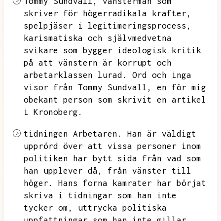
Tommy Sundvall,
vänstermän som
skriver för högerradikala krafter,
spelpjäser i legitimeringsprocess,
karismatiska och självmedvetna
svikare som bygger ideologisk kritik
på att vänstern är korrupt och
arbetarklassen lurad.
Ord och inga
visor från Tommy Sundvall,
en för mig
obekant person som skrivit en artikel
i Kronoberg.
tidningen Arbetaren.
Han är väldigt
upprörd över att vissa personer inom
politiken har bytt sida från vad som
han upplever då,
från vänster till
höger.
Hans forna kamrater har börjat
skriva i tidningar som han inte
tycker om,
uttrycka politiska
uppfattningar som han inte gillar.