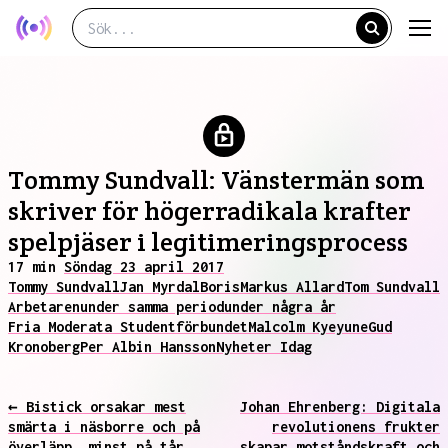
Tommy Sundvall: Vänstermän som
skriver för högerradikala krafter
spelpjäser i legitimeringsprocess
17 min
Söndag 23 april 2017
Tommy Sundvall
Jan Myrdal
Boris
Markus Allard
Tom Sundvall
Arbetaren
under samma period
under några år
Fria Moderata Studentförbundet
Malcolm Kyeyune
Gud
Kronoberg
Per Albin Hansson
Nyheter Idag
← Bistick orsakar mest
Johan Ehrenberg: Digitala
smärta i näsborre och på
revolutionens frukter
överläpp, minst på tår
skapar motståndskraft och