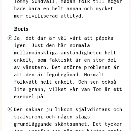
Tommy Sundvall,
medan folk till höger
hade bara en helt annan och mycket
mer civiliserad attityd.
Boris
Ja,
det där är väl värt att påpeka
igen.
Just den här normala
mellanmänskliga anständigheten helt
enkelt,
som faktiskt är en stor del
av vänstern.
Det större problemet är
att den är fegobegåvad.
Normalt
folkvätt helt enkelt.
Och sen också
lite grann,
vilket vår vän Tom är ett
exempel på.
Den saknar ju liksom självdistans och
självironi och någon slags
grundläggande skämtsamhet.
Det tycker