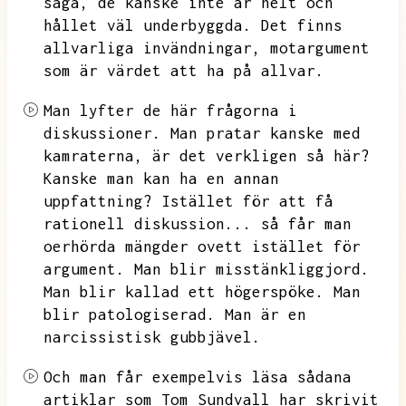
säga,
de kanske inte är helt och
hållet väl underbyggda.
Det finns
allvarliga invändningar,
motargument
som är värdet att ha på allvar.
Man lyfter de här frågorna i
diskussioner.
Man pratar kanske med
kamraterna,
är det verkligen så här?
Kanske man kan ha en annan
uppfattning?
Istället för att få
rationell diskussion...
så får man
oerhörda mängder ovett istället för
argument.
Man blir misstänkliggjord.
Man blir kallad ett högerspöke.
Man
blir patologiserad.
Man är en
narcissistisk gubbjävel.
Och man får exempelvis läsa sådana
artiklar som Tom Sundvall har skrivit