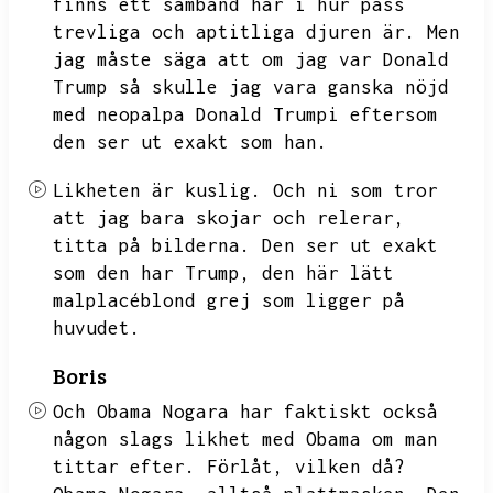
finns ett samband här i hur pass
trevliga och aptitliga djuren är.
Men
jag måste säga att om jag var Donald
Trump så skulle jag vara ganska nöjd
med neopalpa Donald Trumpi eftersom
den ser ut exakt som han.
Likheten är kuslig.
Och ni som tror
att jag bara skojar och relerar,
titta på bilderna.
Den ser ut exakt
som den har Trump,
den här lätt
malplacéblond grej som ligger på
huvudet.
Boris
Och Obama Nogara har faktiskt också
någon slags likhet med Obama om man
tittar efter.
Förlåt,
vilken då?