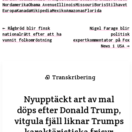
Nordamerika
Obama Avenue
Illinois
Missouri
Boris
Stilhavet
Europa
Kanada
Wikipedia
Mexiko
Amazonas
Florida
← Rågbröd blir finsk
Nigel Farage blir
nationalrätt efter att ha
politisk
vunnit folkomröstning
expertkommentator på Fox
News i USA →
Transkribering
Nyupptäckt art av mal
döps efter Donald Trump,
vitgula fjäll liknar Trumps
karaktäristiska frisyr