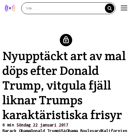
Nyupptäckt art av mal
döps efter Donald
Trump, vitgula fjäll
liknar Trumps
karaktäristiska frisyr
6 min
Söndag 22 januari 2017
Barack Obama
Donald Trump
USA
Obama Boulevard
Kalifornien