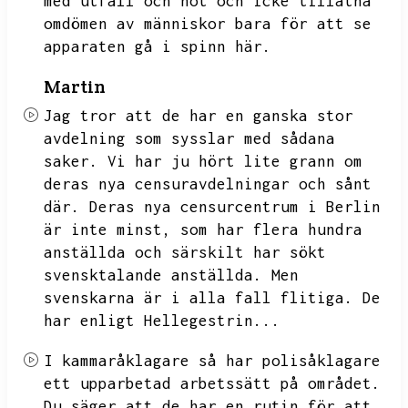
med utfall och hot och icke tillåtna
omdömen av människor bara för att se
apparaten gå i spinn här.
Martin
Jag tror att de har en ganska stor
avdelning som sysslar med sådana
saker.
Vi har ju hört lite grann om
deras nya censuravdelningar och sånt
där.
Deras nya censurcentrum i Berlin
är inte minst,
som har flera hundra
anställda och särskilt har sökt
svensktalande anställda.
Men
svenskarna är i alla fall flitiga.
De
har enligt Hellegestrin...
I kammaråklagare så har polisåklagare
ett upparbetad arbetssätt på området.
Du säger att de har en rutin för att