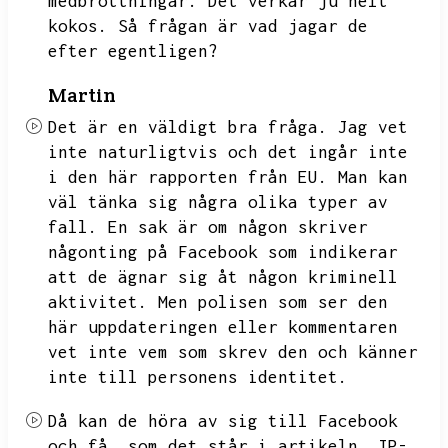
medbrottningar.
Det verkar ju helt
kokos.
Så frågan är vad jagar de
efter egentligen?
Martin
Det är en väldigt bra fråga.
Jag vet
inte naturligtvis och det ingår inte
i den här rapporten från EU.
Man kan
väl tänka sig några olika typer av
fall.
En sak är om någon skriver
någonting på Facebook som indikerar
att de ägnar sig åt någon kriminell
aktivitet.
Men polisen som ser den
här uppdateringen eller kommentaren
vet inte vem som skrev den och känner
inte till personens identitet.
Då kan de höra av sig till Facebook
och få,
som det står i artikeln,
IP-