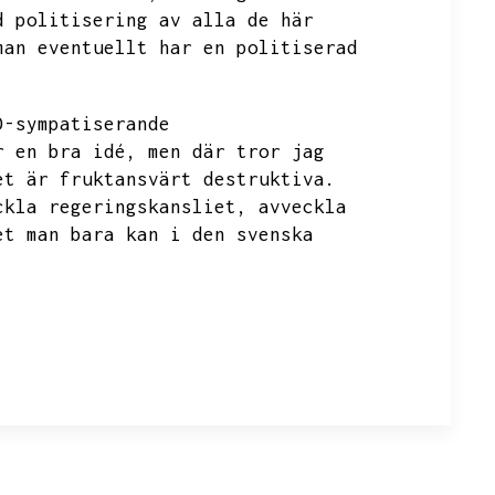
d politisering av alla de här
man eventuellt har en politiserad
D-sympatiserande
r en bra idé,
men där tror jag
et är fruktansvärt destruktiva.
ckla regeringskansliet,
avveckla
et man bara kan i den svenska