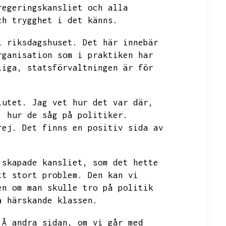
regeringskansliet och alla
ch trygghet i det känns.
i riksdagshuset.
Det här innebär
rganisation som i praktiken har
liga,
statsförvaltningen är för
lutet.
Jag vet hur det var där,
,
hur de såg på politiker.
rej.
Det finns en positiv sida av
 skapade kansliet,
som det hette
tt stort problem.
Den kan vi
en om man skulle tro på politik
a härskande klassen.
Å andra sidan,
om vi går med