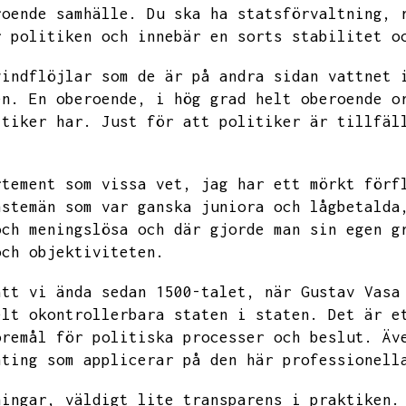
roende samhälle.
Du ska ha statsförvaltning,
r politiken och innebär en sorts stabilitet o
vindflöjlar som de är på andra sidan vattnet 
en.
En oberoende,
i hög grad helt oberoende o
itiker har.
Just för att politiker är tillfäl
rtement som vissa vet,
jag har ett mörkt förf
nstemän som var ganska juniora och lågbetalda
och meningslösa och där gjorde man sin egen g
och objektiviteten.
att vi ända sedan 1500-talet,
när Gustav Vasa
elt okontrollerbara staten i staten.
Det är e
öremål för politiska processer och beslut.
Äv
nting som applicerar på den här professionell
ningar,
väldigt lite transparens i praktiken.