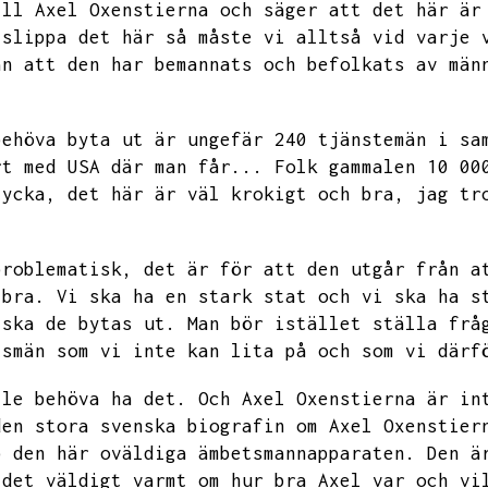
ill Axel Oxenstierna och säger att det här är
 slippa det här så måste vi alltså vid varje 
ån att den har bemannats och befolkats av män
behöva byta ut är ungefär 240 tjänstemän i sa
rt med USA där man får...
Folk gammalen 10 00
tycka,
det här är väl krokigt och bra,
jag tr
problematisk,
det är för att den utgår från a
 bra.
Vi ska ha en stark stat och vi ska ha s
 ska de bytas ut.
Man bör istället ställa frå
tsmän som vi inte kan lita på och som vi därf
lle behöva ha det.
Och Axel Oxenstierna är in
den stora svenska biografin om Axel Oxenstier
p den här oväldiga ämbetsmannapparaten.
Den ä
 det väldigt varmt om hur bra Axel var och vi