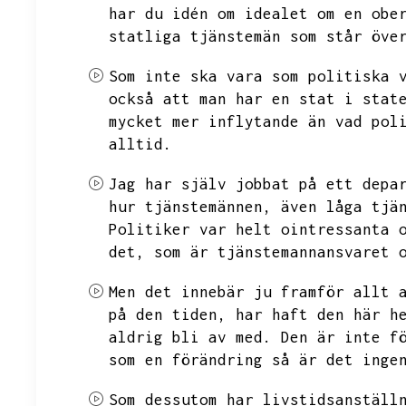
har du idén om idealet om en obe
statliga tjänstemän som står öve
Som inte ska vara som politiska 
också att man har en stat i stat
mycket mer inflytande än vad pol
alltid.
Jag har själv jobbat på ett depa
hur tjänstemännen,
även låga tjä
Politiker var helt ointressanta 
det,
som är tjänstemannansvaret 
Men det innebär ju framför allt 
på den tiden,
har haft den här h
aldrig bli av med.
Den är inte f
som en förändring så är det inge
Som dessutom har livstidsanställ