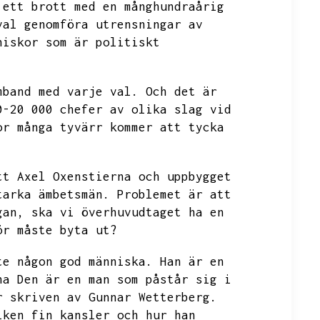
 ett brott med en månghundraårig
val genomföra utrensningar av
niskor som är politiskt
mband med varje val.
Och det är
0-20 000 chefer av olika slag vid
or många tyvärr kommer att tycka
tt Axel Oxenstierna och uppbygget
tarka ämbetsmän.
Problemet är att
gan,
ska vi överhuvudtaget ha en
ör måste byta ut?
te någon god människa.
Han är en
na
Den är en man som påstår sig i
r skriven av Gunnar Wetterberg.
lken fin kansler och hur han