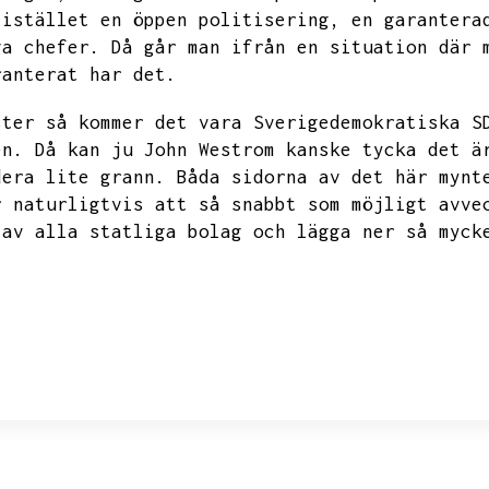
 istället en öppen politisering,
en garantera
ga chefer.
Då går man ifrån en situation där 
ranterat har det.
ster så kommer det vara Sverigedemokratiska S
en.
Då kan ju John Westrom kanske tycka det ä
dera lite grann.
Båda sidorna av det här mynt
r naturligtvis att så snabbt som möjligt avve
 av alla statliga bolag och lägga ner så myck