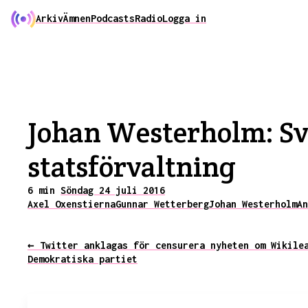
Arkiv
Ämnen
Podcasts
Radio
Logga in
Johan Westerholm: Sve
statsförvaltning
6 min
Söndag 24 juli 2016
Axel Oxenstierna
Gunnar Wetterberg
Johan Westerholm
An
← Twitter anklagas för censurera nyheten om Wikile
Demokratiska partiet