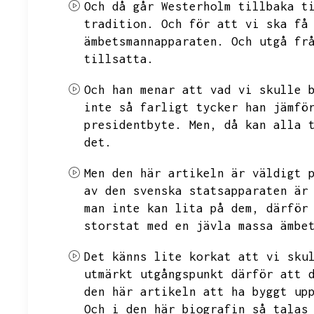
Och då går Westerholm tillbaka t
tradition.
Och för att vi ska få
ämbetsmannapparaten.
Och utgå fr
tillsatta.
Och han menar att vad vi skulle 
inte så farligt tycker han jämfö
presidentbyte.
Men,
då kan alla 
det.
Men den här artikeln är väldigt 
av den svenska statsapparaten är
man inte kan lita på dem,
därför
storstat med en jävla massa ämbe
Det känns lite korkat att vi sku
utmärkt utgångspunkt därför att 
den här artikeln att ha byggt up
Och i den här biografin så talas