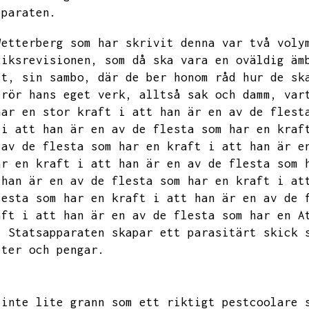
pparaten.
Wetterberg som har skrivit denna var två voly
Riksrevisionen,
som då ska vara en oväldig äm
st,
sin sambo,
där de ber honom råd hur de sk
 rör hans eget verk,
alltså sak och damm,
var
har en stor kraft i att han är en av de flest
 i att han är en av de flesta som har en kraf
 av de flesta som har en kraft i att han är e
ar en kraft i att han är en av de flesta som 
 han är en av de flesta som har en kraft i at
lesta som har en kraft i att han är en av de 
aft i att han är en av de flesta som har en
A
.
Statsapparaten skapar ett parasitärt skick 
eter och pengar.
 inte lite grann som ett riktigt pestcoolare 