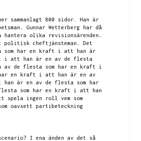
mer sammanlagt 800 sidor.
Han är
betsman.
Gunnar Wetterberg har då
a hantera olika revisionsärenden.
t politisk cheftjänsteman.
Det
a som har en kraft i att han är
t i att han är en av de flesta
n av de flesta som har en kraft i
har en kraft i att han är en av
t han är en av de flesta som har
flesta som har en kraft i att han
tt spela ingen roll vem som
som oavsett partibeteckning
scenario?
I ena änden av det så