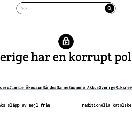
rige har en korrupt pol
ders
Jimmie Åkesson
Bårdes
Danne
Susanne Akkum
Sverige
Riksrev
aks släpp av mejl från
Traditionella katolske