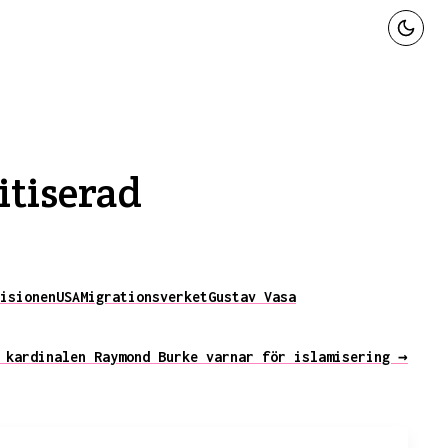
itiserad
isionen
USA
Migrationsverket
Gustav Vasa
 kardinalen Raymond Burke varnar för islamisering →