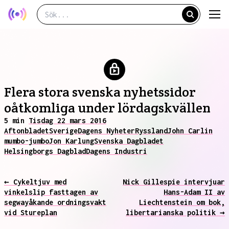
Flera stora svenska nyhetssidor
oåtkomliga under lördagskvällen
5 min
Tisdag 22 mars 2016
Aftonbladet
Sverige
Dagens Nyheter
Ryssland
John Carlin
mumbo-jumbo
Jon Karlung
Svenska Dagbladet
Helsingborgs Dagblad
Dagens Industri
← Cykeltjuv med
Nick Gillespie intervjuar
vinkelslip fasttagen av
Hans-Adam II av
segwayåkande ordningsvakt
Liechtenstein om bok,
vid Stureplan
libertarianska politik →