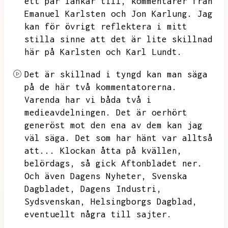
ett par länkar till,
kommentarer från
Emanuel Karlsten och Jon Karlung.
Jag
kan för övrigt reflektera i mitt
stilla sinne att det är lite skillnad
här på Karlsten och Karl Lundt.
Det är skillnad i tyngd kan man säga
på de här två kommentatorerna.
Varenda har vi båda två i
medieavdelningen.
Det är oerhört
generöst mot den ena av dem kan jag
väl säga.
Det som har hänt var alltså
att...
Klockan åtta på kvällen,
belördags,
så gick Aftonbladet ner.
Och även Dagens Nyheter,
Svenska
Dagbladet,
Dagens Industri,
Sydsvenskan,
Helsingborgs Dagblad,
eventuellt några till sajter.