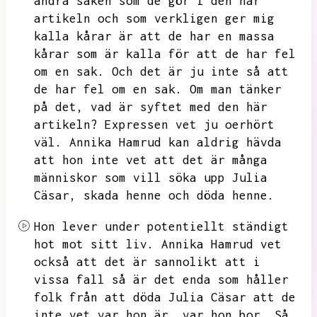
andra saken som de gör i den här
artikeln och som verkligen ger mig
kalla kårar är att de har en massa
kårar som är kalla för att de har fel
om en sak.
Och det är ju inte så att
de har fel om en sak.
Om man tänker
på det,
vad är syftet med den här
artikeln?
Expressen vet ju oerhört
väl.
Annika Hamrud kan aldrig hävda
att hon inte vet att det är många
människor som vill söka upp Julia
Cäsar,
skada henne och döda henne.
Hon lever under potentiellt ständigt
hot mot sitt liv.
Annika Hamrud vet
också att det är sannolikt att i
vissa fall så är det enda som håller
folk från att döda Julia Cäsar att de
inte vet var hon är,
var hon bor.
Så