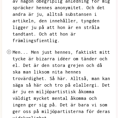
av någon obegriplig anledning för mig
spräcker hennes anonymitet.
Och det
andra är ju,
alltså substansen i
artikeln,
den innehåller,
tyngden
ligger ju på att hon är en stråla
tandtant.
Och att hon är
främlingsfientlig.
Men...
Men just hennes,
faktiskt mitt
tycke är bizarra idéer om tänder och
el.
Det är den stora grejen och då
ska man liksom nita hennes
trovärdighet.
Så här.
Alltså,
man kan
säga så här och tro på elallergi.
Det
är ju en miljöpartistisk åkomma
väldigt mycket mental åkomma och
ingen ger sig på.
Det är bara vi som
ger oss på miljöpartisterna för deras