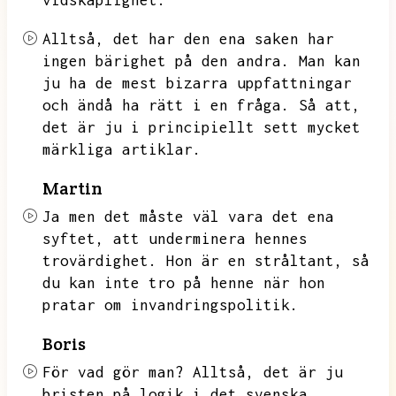
vidskaplighet.
Alltså,
det har den ena saken har
ingen bärighet på den andra.
Man kan
ju ha de mest bizarra uppfattningar
och ändå ha rätt i en fråga.
Så att,
det är ju i principiellt sett mycket
märkliga artiklar.
Martin
Ja men det måste väl vara det ena
syftet,
att underminera hennes
trovärdighet.
Hon är en stråltant,
så
du kan inte tro på henne när hon
pratar om invandringspolitik.
Boris
För vad gör man?
Alltså,
det är ju
bristen på logik i det svenska