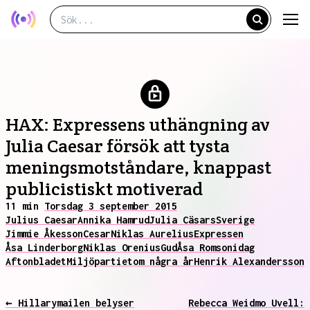
HAX: Expressens uthängning av
Julia Caesar försök att tysta
meningsmotståndare, knappast
publicistiskt motiverad
11 min
Torsdag 3 september 2015
Julius Caesar
Annika Hamrud
Julia Cäsars
Sverige
Jimmie Åkesson
Cesar
Niklas Aurelius
Expressen
Åsa Linderborg
Niklas Orenius
Gud
Åsa Romson
idag
Aftonbladet
Miljöpartiet
om några år
Henrik Alexandersson
← Hillarymailen belyser
Rebecca Weidmo Uvell: