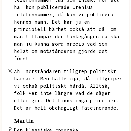
telefonnummer tas som intäkt för att
ha,
hon publicerade Orenius
telefonnummer,
då kan vi publicera
hennes namn.
Det har ju en
principiell bärhet också att då,
om
man tillämpar den tankegången då ska
man ju kunna göra precis vad som
helst om motståndaren gjorde det
först.
Ah,
motståndaren tillgrep politiskt
härdare.
Men halleluja,
då tillgriper
vi också politiskt härdå.
Alltså,
folk vet inte längre vad de säger
eller gör.
Det finns inga principer.
Det är helt obehagligt fascinerande.
Martin
Den klassiska romerska