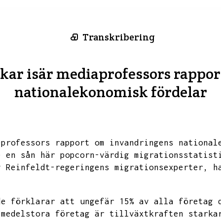
Transkribering
ckar isär mediaprofessors rappo
nationalekonomisk fördelar
eprofessors rapport om invandringens national
e en sån här popcorn-värdig migrationsstatist
v Reinfeldt-regeringens migrationsexperter,
h
de förklarar att ungefär 15% av alla företag 
 medelstora företag är tillväxtkraften starka