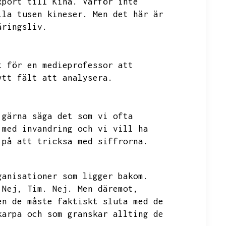
xport till Kina.
Varför inte
lla tusen kineser.
Men det här är
äringsliv.
t för en medieprofessor att
ytt fält att analysera.
 gärna säga det som vi ofta
 med invandring och vi vill ha
 på att tricksa med siffrorna.
ganisationer som ligger bakom.
Nej,
Tim.
Nej.
Men däremot,
en de måste faktiskt sluta med de
karpa och som granskar allting de