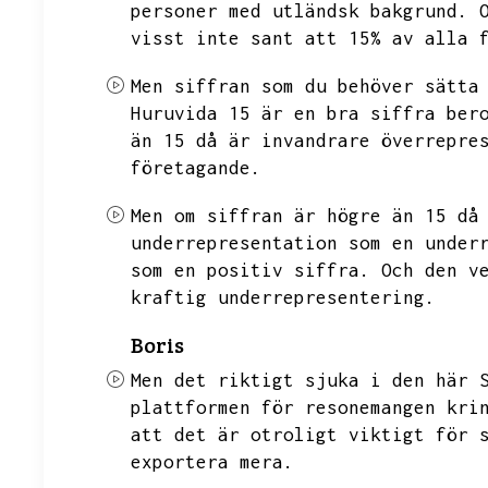
personer med utländsk bakgrund.
visst inte sant att 15% av alla 
Men siffran som du behöver sätta
Huruvida 15 är en bra siffra ber
än 15 då är invandrare överrepre
företagande.
Men om siffran är högre än 15 då
underrepresentation som en under
som en positiv siffra.
Och den v
kraftig underrepresentering.
Boris
Men det riktigt sjuka i den här 
plattformen för resonemangen kri
att det är otroligt viktigt för 
exportera mera.