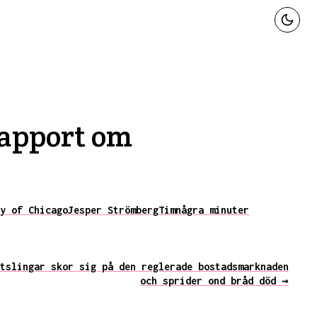
rapport om
y of Chicago
Jesper Strömberg
Tim
några minuter
tslingar skor sig på den reglerade bostadsmarknaden
och sprider ond bråd död →