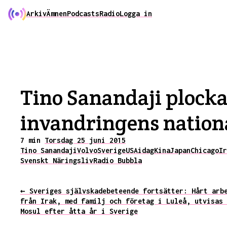
Arkiv
Ämnen
Podcasts
Radio
Logga in
Tino Sanandaji plocka
invandringens nation
7 min
Torsdag 25 juni 2015
Tino Sanandaji
Volvo
Sverige
USA
idag
Kina
Japan
Chicago
Ir
Svenskt Näringsliv
Radio Bubbla
← Sveriges självskadebeteende fortsätter: Hårt arb
från Irak, med familj och företag i Luleå, utvisas 
Mosul efter åtta år i Sverige