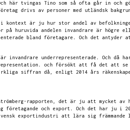
Och här tvingas Tino som så ofta går in och g
företag drivs av personer med utländsk bakgru
 i kontext är ju hur stor andel av befolkning
or på huruvida andelen invandrare är högre el
senterade bland företagare.
Och det antyder a
 är invandrare underrepresenterade.
Och då ha
representation.
och försökt att få det att se
erkliga siffran då,
enligt 2014 års räkenskap
Strömberg-rapporten,
det är ju att mycket av 
ng företagande och export.
Och det har ju i 2
svensk exportindustri att lära sig främmande 