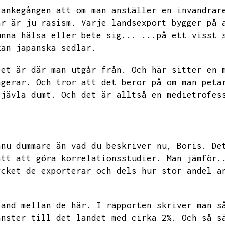
tankegången att om man anställer en invandrar
är är ju rasism.
Varje landsexport bygger på 
unna hälsa eller bete sig...
...på ett visst 
kan japanska sedlar.
Det är där man utgår från.
Och här sitter en 
ngerar.
Och tror att det beror på om man peta
 jävla dumt.
Och det är alltså en medietrofes
nnu dummare än vad du beskriver nu,
Boris.
De
ätt att göra korrelationsstudier.
Man jämför.
ycket de exporterar och dels hur stor andel a
band mellan de här.
I rapporten skriver man s
änster till det landet med cirka 2%.
Och så s