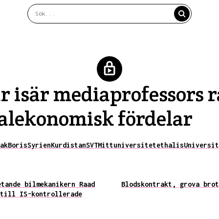
r isär mediaprofessors 
alekonomisk fördelar
ak
Boris
Syrien
Kurdistan
SVT
Mittuniversitetet
halis
Universit
etande bilmekanikern Raad
Blodskontrakt, grova brot
till IS-kontrollerade