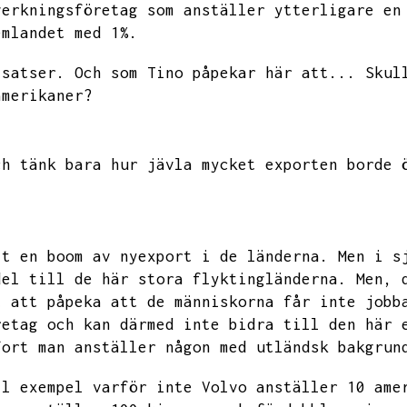
verkningsföretag som anställer ytterligare en
emlandet med 1%.
tsatser.
Och som Tino påpekar här att...
Skul
amerikaner?
ch tänk bara hur jävla mycket exporten borde 
it en boom av nyexport i de länderna.
Men i s
del till de här stora flyktingländerna.
Men,
t att påpeka att de människorna får inte jobb
retag och kan därmed inte bidra till den här 
fort man anställer någon med utländsk bakgrun
ll exempel varför inte Volvo anställer 10 ame