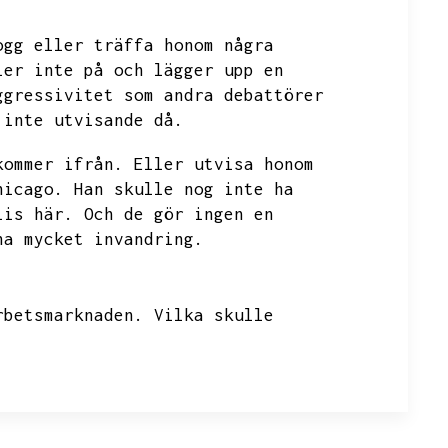
ogg eller träffa honom några
ler inte på och lägger upp en
ggressivitet som andra debattörer
 inte utvisande då.
kommer ifrån.
Eller utvisa honom
hicago.
Han skulle nog inte ha
lis här.
Och de gör ingen en
ha mycket invandring.
rbetsmarknaden.
Vilka skulle