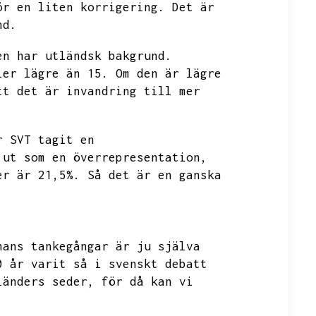
ör en liten korrigering.
Det är
nd.
en
har utländsk bakgrund.
ler lägre än 15.
Om den är lägre
tt det är invandring till mer
r SVT tagit en
 ut som en överrepresentation,
er är 21,5%.
Så det är en ganska
hans tankegångar är ju själva
0 år varit så i svenskt debatt
länders seder,
för då kan vi