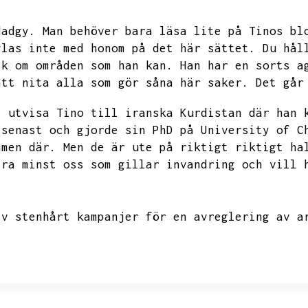
dadgy.
Man behöver bara läsa lite på Tinos bl
vlas inte med honom på det här sättet.
Du hål
ik om områden som han kan.
Han har en sorts a
att nita alla som gör såna här saker.
Det går
t utvisa Tino till iranska Kurdistan där han 
 senast och gjorde sin PhD på University of C
mmen där.
Men de är ute på riktigt riktigt ha
lra minst oss som gillar invandring och vill 
iv stenhårt kampanjer för en avreglering av a