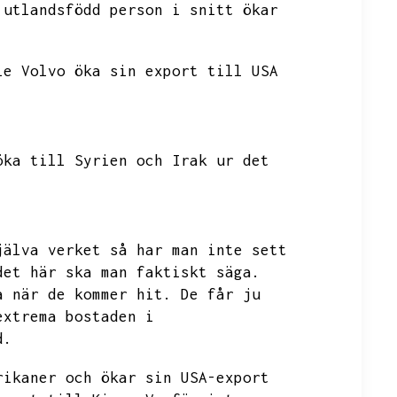
 utlandsfödd person i snitt ökar
le Volvo öka sin export till USA
öka till Syrien och Irak ur det
jälva verket så har man inte sett
det här ska man faktiskt säga.
a när de kommer hit.
De får ju
extrema bostaden i
d.
rikaner och ökar sin USA-export