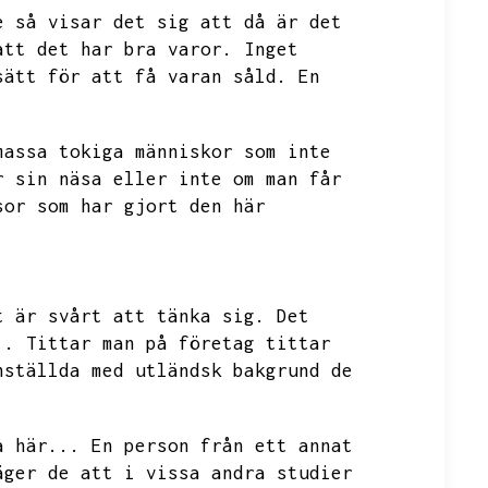
e så visar det sig att då är det
att det har bra varor.
Inget
sätt för att få varan såld.
En
massa tokiga människor som inte
r sin näsa eller inte om man får
sor som har gjort den här
t är svårt att tänka sig.
Det
..
Tittar man på företag tittar
nställda med utländsk bakgrund de
å här...
En person från ett annat
äger de att i vissa andra studier