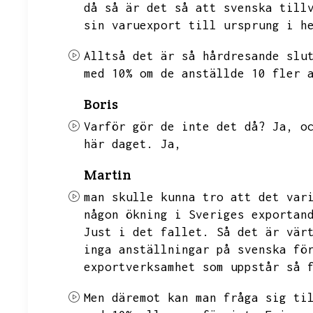
då så är det så att svenska till
sin varuexport till ursprung i h
Alltså det är så hårdresande slu
med 10% om de anställde 10 fler 
Boris
Varför gör de inte det då?
Ja,
o
här daget.
Ja,
Martin
man skulle kunna tro att det var
någon ökning i Sveriges exportan
Just i det fallet.
Så det är vär
inga anställningar på svenska fö
exportverksamhet som uppstår så 
Men däremot kan man fråga sig ti