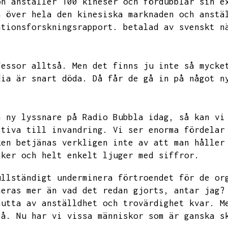
on anställer 100 kineser och fördubblar sin e
a över hela den kinesiska marknaden och anstä
ationsforskningsrapport.
betalad av svenskt n
fessor alltså.
Men det finns ju inte så mycke
dia är snart döda.
Då får de gå in på något n
n ny lyssnare på Radio Bubbla idag,
så kan vi
itiva till invandring.
Vi ser enorma fördelar
ken betjänas verkligen inte av att man håller
aker och helt enkelt ljuger med siffror.
ullständigt underminera förtroendet för de or
neras mer än vad det redan gjorts,
antar jag?
nutta av anställdhet och trovärdighet kvar.
M
tå.
Nu har vi vissa människor som är ganska s