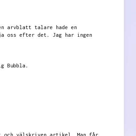
en arvblatt talare hade en
ja oss efter det.
Jag har ingen
ig Bubbla.
t och välskriven artikel.
Man får