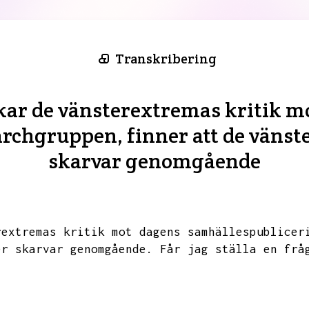
Transkribering
kar de vänsterextremas kritik m
rchgruppen, finner att de vänste
skarvar genomgående
rextremas kritik mot dagens samhällespublicer
er skarvar genomgående.
Får jag ställa en frå