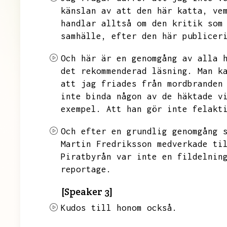
känslan av att den här katta,
ve
handlar alltså om den kritik som
samhälle,
efter den här publicer
Och här är en genomgång av alla 
det rekommenderad läsning.
Man k
att jag friades från mordbranden
inte binda någon av de häktade v
exempel.
Att han gör inte felakt
Och efter en grundlig genomgång 
Martin Fredriksson medverkade ti
Piratbyrån var inte en fildelnin
reportage.
[Speaker 3]
Kudos till honom också.