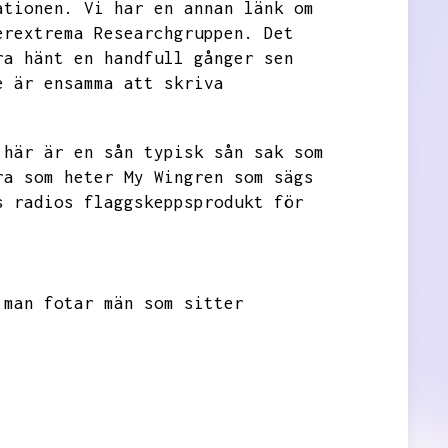
ationen.
Vi har en annan länk om
erextrema Researchgruppen.
Det
ra hänt en handfull gånger sen
e är ensamma att skriva
 här är en sån typisk sån sak som
ra som heter My Wingren som sägs
s radios flaggskeppsprodukt för
 man fotar män som sitter