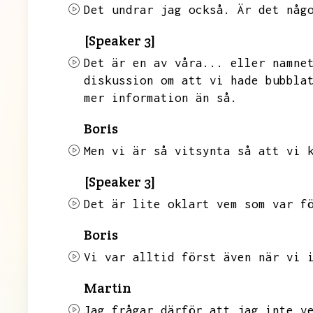
Det undrar jag också.
Är det någ
[Speaker 3]
Det är en av våra...
eller namne
diskussion om att vi hade bubbla
mer information än så.
Boris
Men vi är så vitsynta så att vi 
[Speaker 3]
Det är lite oklart vem som var f
Boris
Vi var alltid först även när vi 
Martin
Jag frågar därför att jag inte v