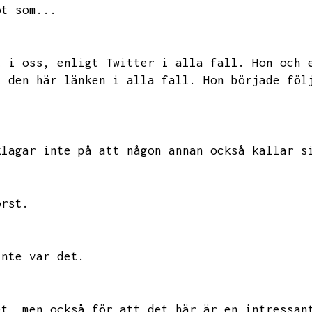
ot som...
t i oss,
enligt Twitter i alla fall.
Hon och 
t den här länken i alla fall.
Hon började föl
klagar inte på att någon annan också kallar s
örst.
inte var det.
et,
men också för att det här är en intressan