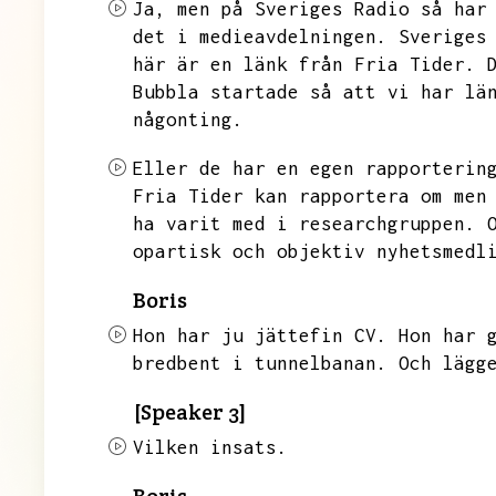
Ja,
men på Sveriges Radio så har
det i medieavdelningen.
Sveriges
här är en länk från Fria Tider.
Bubbla startade så att vi har lä
någonting.
Eller de har en egen rapporterin
Fria Tider kan rapportera om men
ha varit med i researchgruppen.
opartisk och objektiv nyhetsmedl
Boris
Hon har ju jättefin CV.
Hon har 
bredbent i tunnelbanan.
Och lägg
[Speaker 3]
Vilken insats.