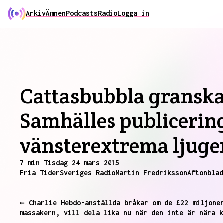
Arkiv
Ämnen
Podcasts
Radio
Logga in
Cattasbubbla granska
Samhälles publicerin
vänsterextrema ljuge
7 min
Tisdag 24 mars 2015
Fria Tider
Sveriges Radio
Martin Fredriksson
Aftonblad
← Charlie Hebdo-anställda bråkar om de £22 miljone
massakern, vill dela lika nu när den inte är nära k