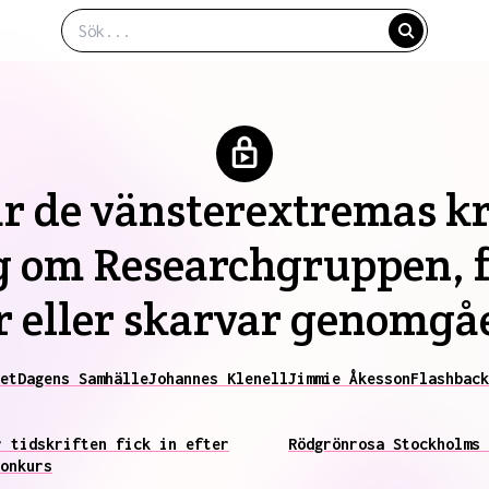
r de vänsterextremas kr
g om Researchgruppen, f
r eller skarvar genomg
et
Dagens Samhälle
Johannes Klenell
Jimmie Åkesson
Flashback
r tidskriften fick in efter
Rödgrönrosa Stockholms 
onkurs