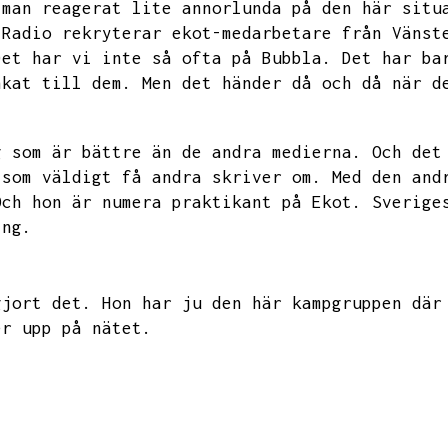
 man reagerat lite annorlunda på den här situ
 Radio rekryterar ekot-medarbetare från Vänst
Det har vi inte så ofta på Bubbla.
Det har ba
nkat till dem.
Men det händer då och då när d
g som är bättre än de andra medierna.
Och det
 som väldigt få andra skriver om.
Med den and
Och hon är numera praktikant på Ekot.
Sverige
ing.
gjort det.
Hon har ju den här kampgruppen där
er upp på nätet.