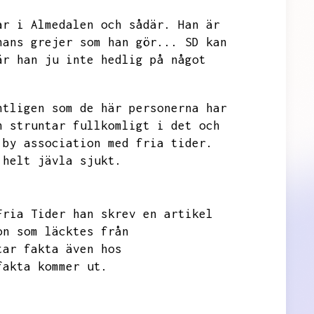
ar i Almedalen och sådär.
Han är
hans grejer som han gör...
SD kan
är han ju inte hedlig på något
ntligen som de här personerna har
n struntar fullkomligt i det och
 by association med fria tider.
 helt jävla sjukt.
Fria Tider han skrev en artikel
on som läcktes från
tar fakta även hos
fakta kommer ut.