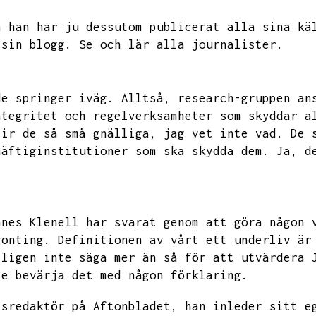
h han har ju dessutom publicerat alla sina kä
 sin blogg.
Se och lär alla journalister.
de springer iväg.
Alltså,
research-gruppen an
ntegritet och regelverksamheter som skyddar a
lir de så små gnälliga,
jag vet inte vad.
De 
häftiginstitutioner som ska skydda dem.
Ja,
d
nnes Klenell har svarat genom att göra någon 
gonting.
Definitionen av vårt ett underliv är
tligen inte säga mer än så för att utvärdera 
te bevärja det med någon förklaring.
lsredaktör på Aftonbladet,
han inleder sitt e