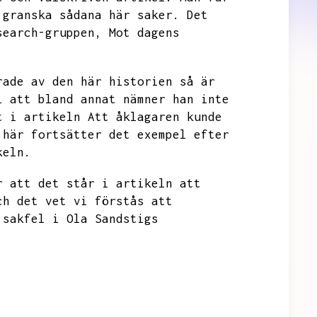
 granska sådana här saker.
Det
search-gruppen,
Mot dagens
rade av den här historien så är
l att bland annat nämner han inte
t i artikeln
Att åklagaren kunde
 här fortsätter det exempel efter
keln.
r att det står i artikeln att
ch det vet vi förstås att
 sakfel i Ola Sandstigs