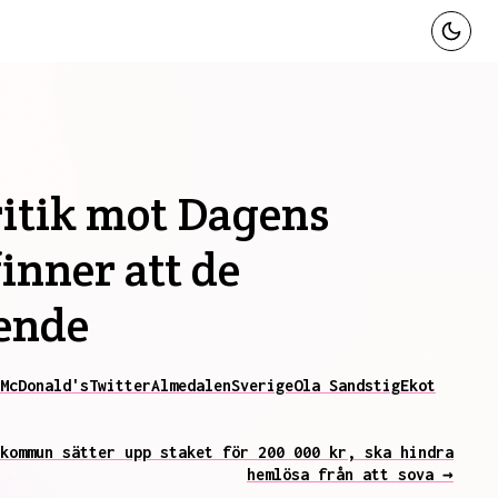
itik mot Dagens
inner att de
ående
McDonald's
Twitter
Almedalen
Sverige
Ola Sandstig
Ekot
kommun sätter upp staket för 200 000 kr, ska hindra
hemlösa från att sova →