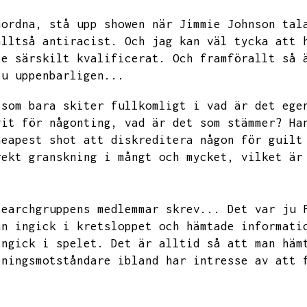
nordna,
stå upp showen när Jimmie Johnson tal
alltså antiracist.
Och jag kan väl tycka att 
te särskilt kvalificerat.
Och framförallt så 
ju uppenbarligen...
 som bara skiter fullkomligt i vad är det ege
vit för någonting,
vad är det som stämmer?
Ha
heapest shot att diskreditera någon för guilt
rekt granskning i mångt och mycket,
vilket är
searchgruppens medlemmar skrev...
Det var ju 
an ingick i kretsloppet och hämtade informati
ingick i spelet.
Det är alltid så att man häm
eningsmotståndare ibland har intresse av att 