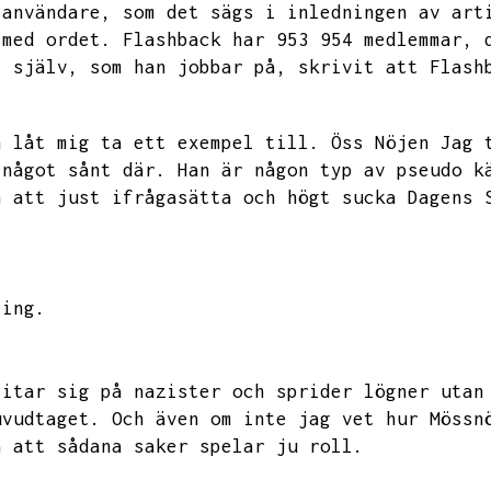
 användare,
som det sägs i inledningen av art
 med ordet.
Flashback har 953 954 medlemmar,
t själv,
som han jobbar på,
skrivit att Flash
n låt mig ta ett exempel till.
Öss Nöjen Jag 
 något sånt där.
Han är någon typ av pseudo k
n att just ifrågasätta och högt sucka Dagens 
ting.
litar sig på nazister och sprider lögner utan
uvudtaget.
Och även om inte jag vet hur Mössn
å att sådana saker spelar ju roll.