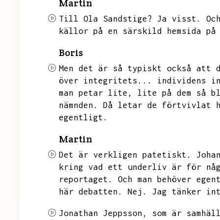
Martin
Till Ola Sandstige?
Ja visst.
Oc
källor på en särskild hemsida på
Boris
Men det är så typiskt också att 
över integritets...
individens i
man petar lite,
lite på dem så b
nämnden.
Då letar de förtvivlat 
egentligt.
Martin
Det är verkligen patetiskt.
Joha
kring vad ett underliv är för nå
reportaget.
Och man behöver egen
här debatten.
Nej.
Jag tänker in
Jonathan Jeppsson,
som är samhäl