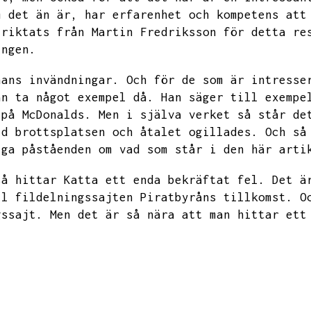
m det än är,
har erfarenhet och kompetens att
 riktats från Martin Fredriksson för detta re
ingen.
hans invändningar.
Och för de som är intresse
an ta något exempel då.
Han säger till exempe
 på McDonalds.
Men i själva verket så står de
id brottsplatsen och åtalet ogillades.
Och så
iga påståenden om vad som står i den här arti
så hittar Katta ett enda bekräftat fel.
Det ä
ll fildelningssajten Piratbyråns tillkomst.
O
gssajt.
Men det är så nära att man hittar ett