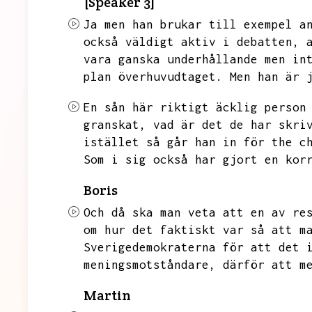
[Speaker 3]
Ja men han brukar till exempel a
också väldigt aktiv i debatten,
vara ganska underhållande men in
plan överhuvudtaget.
Men han är 
En sån här riktigt äcklig person
granskat,
vad är det de har skri
istället så går han in för the c
Som i sig också har gjort en kor
Boris
Och då ska man veta att en av re
om hur det faktiskt var så att m
Sverigedemokraterna för att det 
meningsmotståndare,
därför att m
Martin