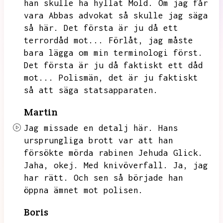
han skulle ha hyllat Mold.
Om jag får
vara Abbas advokat så skulle jag säga
så här.
Det första är ju då ett
terrordåd mot...
Förlåt,
jag måste
bara lägga om min terminologi först.
Det första är ju då faktiskt ett dåd
mot...
Polismän,
det är ju faktiskt
så att säga statsapparaten.
Martin
Jag missade en detalj här.
Hans
ursprungliga brott var att han
försökte mörda rabinen Jehuda Glick.
Jaha,
okej.
Med knivöverfall.
Ja,
jag
har rätt.
Och sen så började han
öppna ämnet mot polisen.
Boris