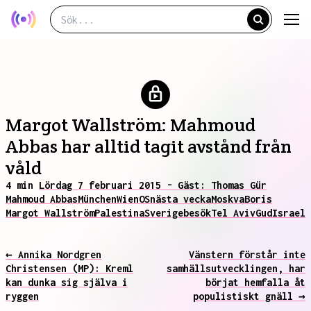
Margot Wallström: Mahmoud
Abbas har alltid tagit avstånd från
våld
4 min
Lördag 7 februari 2015 - Gäst: Thomas Gür
Mahmoud Abbas
München
Wien
OS
nästa vecka
Moskva
Boris
Margot Wallström
Palestina
Sverigebesök
Tel Aviv
Gud
Israel
← Annika Nordgren
Vänstern förstår inte
Christensen (MP): Kreml
samhällsutvecklingen, har
kan dunka sig själva i
börjat hemfalla åt
ryggen
populistiskt gnäll →