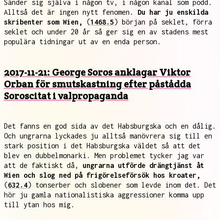
Sänder sig själva i någon tv, i någon kanal som podd.
Alltså det är ingen nytt fenomen.
Du har ju enskilda
skribenter som Wien,
(
1468.5
) början på seklet, förra
seklet och under 20 år så ger sig en av stadens mest
populära tidningar ut av en enda person.
2017-11-21: George Soros anklagar Viktor
Orban för smutskastning efter påstådda
Soroscitat i valpropaganda
Det fanns en god sida av det Habsburgska och en dålig.
Och ungrarna lyckades ju alltså manövrera sig till en
stark position i det Habsburgska väldet så att det
blev en dubbelmonarki. Men problemet tycker jag var
att de faktiskt då,
ungrarna utförde drängtjänst åt
Wien och slog ned på frigörelseförsök hos kroater,
(
632.4
) tonserber och slobener som levde inom det. Det
hör ju gamla nationalistiska aggressioner komma upp
till ytan hos mig.