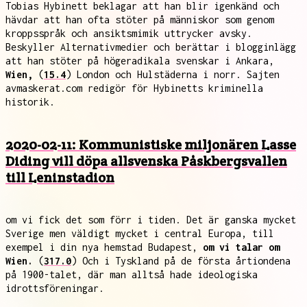
Tobias Hybinett beklagar att han blir igenkänd och
hävdar att han ofta stöter på människor som genom
kroppsspråk och ansiktsmimik uttrycker avsky.
Beskyller Alternativmedier och berättar i blogginlägg
att han stöter på högeradikala svenskar i Ankara,
Wien,
(
15.4
) London och Hulstäderna i norr. Sajten
avmaskerat.com redigör för Hybinetts kriminella
historik.
2020-02-11: Kommunistiske miljonären Lasse
Diding vill döpa allsvenska Påskbergsvallen
till Leninstadion
om vi fick det som förr i tiden. Det är ganska mycket
Sverige men väldigt mycket i central Europa, till
exempel i din nya hemstad Budapest,
om vi talar om
Wien.
(
317.0
) Och i Tyskland på de första årtiondena
på 1900-talet, där man alltså hade ideologiska
idrottsföreningar.