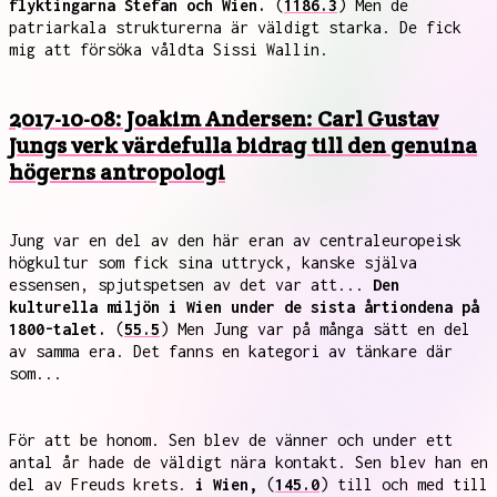
flyktingarna Stefan och Wien.
(
1186.3
) Men de
patriarkala strukturerna är väldigt starka. De fick
mig att försöka våldta Sissi Wallin.
2017-10-08: Joakim Andersen: Carl Gustav
Jungs verk värdefulla bidrag till den genuina
högerns antropologi
Jung var en del av den här eran av centraleuropeisk
högkultur som fick sina uttryck, kanske själva
essensen, spjutspetsen av det var att...
Den
kulturella miljön i Wien under de sista årtiondena på
1800-talet.
(
55.5
) Men Jung var på många sätt en del
av samma era. Det fanns en kategori av tänkare där
som...
För att be honom. Sen blev de vänner och under ett
antal år hade de väldigt nära kontakt. Sen blev han en
del av Freuds krets.
i Wien,
(
145.0
) till och med till