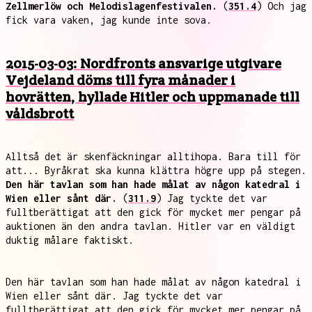
Zellmerlöw och Melodislagenfestivalen.
(
351.4
) Och jag
fick vara vaken, jag kunde inte sova.
2015-03-03: Nordfronts ansvarige utgivare
Vejdeland döms till fyra månader i
hovrätten, hyllade Hitler och uppmanade till
våldsbrott
Alltså det är skenfäckningar alltihopa. Bara till för
att... Byråkrat ska kunna klättra högre upp på stegen.
Den här tavlan som han hade målat av någon katedral i
Wien eller sånt där.
(
311.9
) Jag tyckte det var
fulltberättigat att den gick för mycket mer pengar på
auktionen än den andra tavlan. Hitler var en väldigt
duktig målare faktiskt.
Den här tavlan som han hade målat av någon katedral i
Wien eller sånt där. Jag tyckte det var
fulltberättigat att den gick för mycket mer pengar på