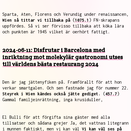
Sparta, Aten, Florens och Verundig under renaissancen,
Wien så tittar vi tillbaka på
(
1075.1
) FN-skrapans
uppfördes. Så vi ser förvisso tillbaka att köka lära
och punkten är 1945 vilket är oerhört fattigt.
2024-06-11: Disfrutar i Barcelona med
inriktning mot molekylär gastronomi utses
till världens bästa restaurang 2024
Den är jag jättenyfiken på. Framförallt för att hon
verkar smartgalen. Och sen fastnade jag för nummer 22.
Steyrek i Wien kändes också jätte gediget.
(
457.7
)
Gammal familjeinrättning, inga krusiduller,
El Bulli för att förgifta sina gäster med alla
tillsatser och sådana grejer Ja, det vattnas litegrann
i munnen faktiskt, men vi kan väl
Vi kan väl ses på