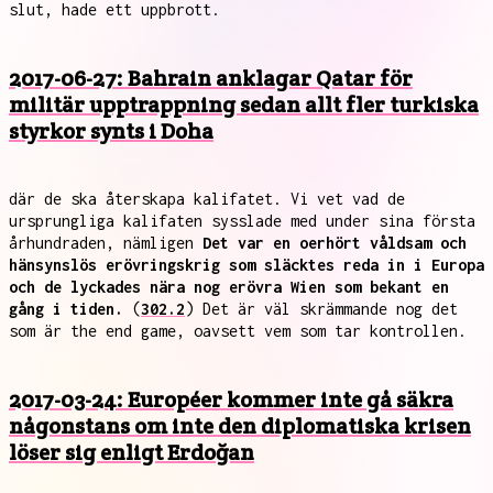
slut, hade ett uppbrott.
2017-06-27: Bahrain anklagar Qatar för
militär upptrappning sedan allt fler turkiska
styrkor synts i Doha
där de ska återskapa kalifatet. Vi vet vad de
ursprungliga kalifaten sysslade med under sina första
århundraden, nämligen
Det var en oerhört våldsam och
hänsynslös erövringskrig som släcktes reda in i Europa
och de lyckades nära nog erövra Wien som bekant en
gång i tiden.
(
302.2
) Det är väl skrämmande nog det
som är the end game, oavsett vem som tar kontrollen.
2017-03-24: Européer kommer inte gå säkra
någonstans om inte den diplomatiska krisen
löser sig enligt Erdoğan