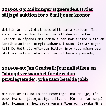
2015-06-23: Målningar signerade A Hitler
säljs på auktion för 3,6 miljoner kronor
det här är ju väldigt speciellt samla världen. Man
köper inte den här tavlan för att den är vacker.
Tvärtom så påpekas det också i den här artikeln att en
konsthistoriker,
Birgit Schwarz i Wien,
(
67.3
) säger
till De Welt att eftersom Hitler inte hade någon egen
stil som målare, utan i allmänhet bara kopierade,
2015-05-30: Jan Gradvall: Journalistiken en
"stängd verksamhet för de redan
privilegierade", yrke utan betalda jobb
där har de ett hallå där reportage. Där en tjej får
beskriva sin jättejobbiga tillvaro. Där hon får se på
det.
Tvingas en hel vecka vara i Wien och bevaka Måns