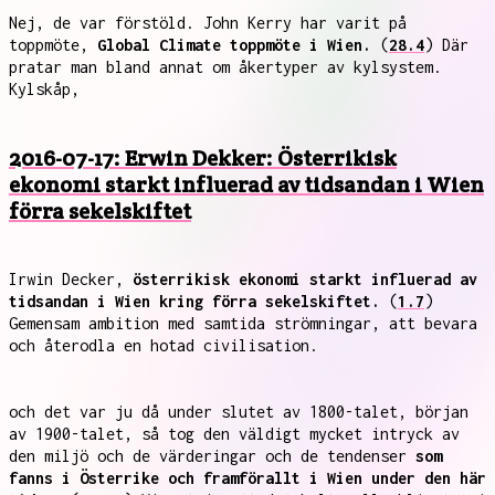
Nej, de var förstöld. John Kerry har varit på
toppmöte,
Global Climate toppmöte i Wien.
(
28.4
) Där
pratar man bland annat om åkertyper av kylsystem.
Kylskåp,
2016-07-17: Erwin Dekker: Österrikisk
ekonomi starkt influerad av tidsandan i Wien
förra sekelskiftet
Irwin Decker,
österrikisk ekonomi starkt influerad av
tidsandan i Wien kring förra sekelskiftet.
(
1.7
)
Gemensam ambition med samtida strömningar, att bevara
och återodla en hotad civilisation.
och det var ju då under slutet av 1800-talet, början
av 1900-talet, så tog den väldigt mycket intryck av
den miljö och de värderingar och de tendenser
som
fanns i Österrike och framförallt i Wien under den här