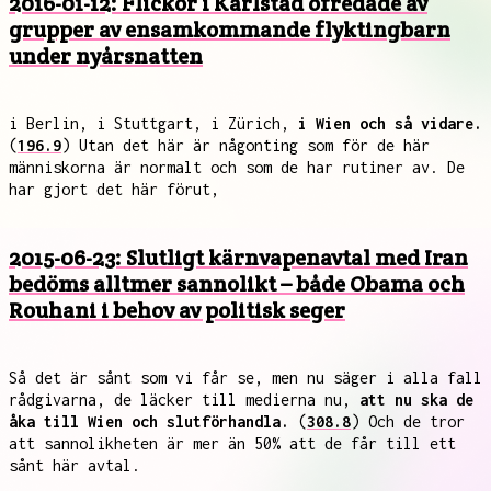
2016-01-12: Flickor i Karlstad ofredade av
grupper av ensamkommande flyktingbarn
under nyårsnatten
i Berlin, i Stuttgart, i Zürich,
i Wien och så vidare.
(
196.9
) Utan det här är någonting som för de här
människorna är normalt och som de har rutiner av. De
har gjort det här förut,
2015-06-23: Slutligt kärnvapenavtal med Iran
bedöms alltmer sannolikt – både Obama och
Rouhani i behov av politisk seger
Så det är sånt som vi får se, men nu säger i alla fall
rådgivarna, de läcker till medierna nu,
att nu ska de
åka till Wien och slutförhandla.
(
308.8
) Och de tror
att sannolikheten är mer än 50% att de får till ett
sånt här avtal.