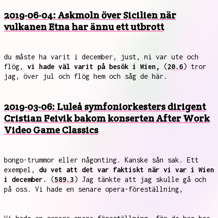
2019-06-04: Askmoln över Sicilien när
vulkanen Etna har ännu ett utbrott
du måste ha varit i december, just, ni var ute och
flög,
vi hade väl varit på besök i Wien,
(
20.6
) tror
jag, över jul och flög hem och såg de här.
2019-03-06: Luleå symfoniorkesters dirigent
Cristian Feivik bakom konserten After Work
Video Game Classics
bongo-trummor eller någonting. Kanske sån sak. Ett
exempel,
du vet att det var faktiskt när vi var i Wien
i december.
(
589.3
) Jag tänkte att jag skulle gå och
på oss. Vi hade en senare opera-föreställning,