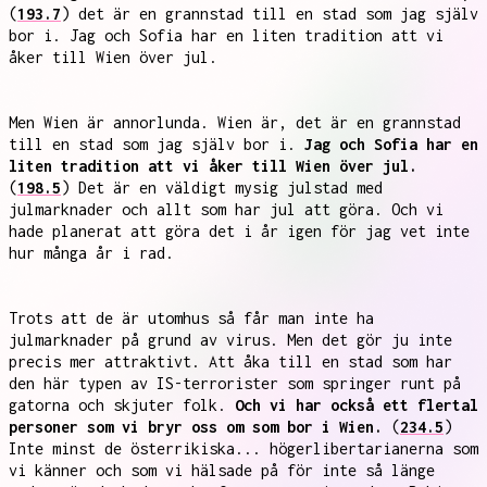
(
193.7
) det är en grannstad till en stad som jag själv
bor i. Jag och Sofia har en liten tradition att vi
åker till Wien över jul.
Men Wien är annorlunda. Wien är, det är en grannstad
till en stad som jag själv bor i.
Jag och Sofia har en
liten tradition att vi åker till Wien över jul.
(
198.5
) Det är en väldigt mysig julstad med
julmarknader och allt som har jul att göra. Och vi
hade planerat att göra det i år igen för jag vet inte
hur många år i rad.
Trots att de är utomhus så får man inte ha
julmarknader på grund av virus. Men det gör ju inte
precis mer attraktivt. Att åka till en stad som har
den här typen av IS-terrorister som springer runt på
gatorna och skjuter folk.
Och vi har också ett flertal
personer som vi bryr oss om som bor i Wien.
(
234.5
)
Inte minst de österrikiska... högerlibertarianerna som
vi känner och som vi hälsade på för inte så länge