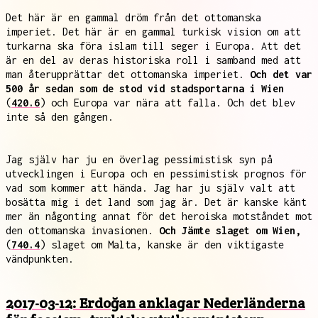
Det här är en gammal dröm från det ottomanska
imperiet. Det här är en gammal turkisk vision om att
turkarna ska föra islam till seger i Europa. Att det
är en del av deras historiska roll i samband med att
man återupprättar det ottomanska imperiet.
Och det var
500 år sedan som de stod vid stadsportarna i Wien
(
420.6
) och Europa var nära att falla. Och det blev
inte så den gången.
Jag själv har ju en överlag pessimistisk syn på
utvecklingen i Europa och en pessimistisk prognos för
vad som kommer att hända. Jag har ju själv valt att
bosätta mig i det land som jag är. Det är kanske känt
mer än någonting annat för det heroiska motståndet mot
den ottomanska invasionen.
Och Jämte slaget om Wien,
(
740.4
) slaget om Malta, kanske är den viktigaste
vändpunkten.
2017-03-12: Erdoğan anklagar Nederländerna