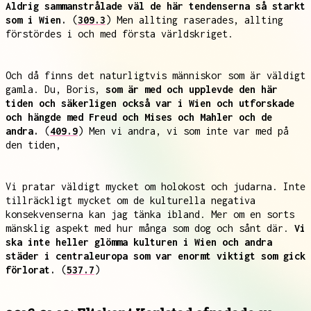
Aldrig sammanstrålade väl de här tendenserna så starkt
som i Wien.
(
309.3
) Men allting raserades, allting
förstördes i och med första världskriget.
Och då finns det naturligtvis människor som är väldigt
gamla. Du, Boris,
som är med och upplevde den här
tiden och säkerligen också var i Wien och utforskade
och hängde med Freud och Mises och Mahler och de
andra.
(
409.9
) Men vi andra, vi som inte var med på
den tiden,
Vi pratar väldigt mycket om holokost och judarna. Inte
tillräckligt mycket om de kulturella negativa
konsekvenserna kan jag tänka ibland. Mer om en sorts
mänsklig aspekt med hur många som dog och sånt där.
Vi
ska inte heller glömma kulturen i Wien och andra
städer i centraleuropa som var enormt viktigt som gick
förlorat.
(
537.7
)