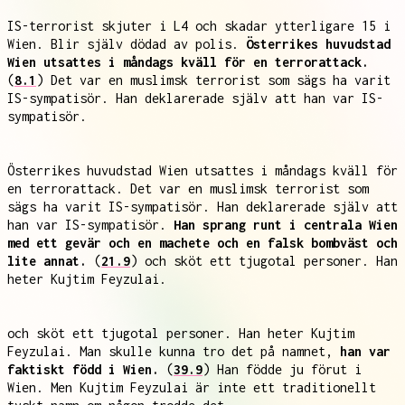
IS-terrorist skjuter i L4 och skadar ytterligare 15 i
Wien. Blir själv dödad av polis.
Österrikes huvudstad
Wien utsattes i måndags kväll för en terrorattack.
(
8.1
) Det var en muslimsk terrorist som sägs ha varit
IS-sympatisör. Han deklarerade själv att han var IS-
sympatisör.
Österrikes huvudstad Wien utsattes i måndags kväll för
en terrorattack. Det var en muslimsk terrorist som
sägs ha varit IS-sympatisör. Han deklarerade själv att
han var IS-sympatisör.
Han sprang runt i centrala Wien
med ett gevär och en machete och en falsk bombväst och
lite annat.
(
21.9
) och sköt ett tjugotal personer. Han
heter Kujtim Feyzulai.
och sköt ett tjugotal personer. Han heter Kujtim
Feyzulai. Man skulle kunna tro det på namnet,
han var
faktiskt född i Wien.
(
39.9
) Han födde ju förut i
Wien. Men Kujtim Feyzulai är inte ett traditionellt