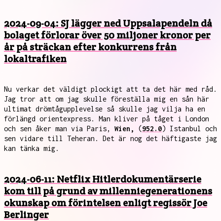
2024-09-04: SJ lägger ned Uppsalapendeln då
bolaget förlorar över 50 miljoner kronor per
år på sträckan efter konkurrens från
lokaltrafiken
Nu verkar det väldigt plockigt att ta det här med råd.
Jag tror att om jag skulle föreställa mig en sån här
ultimat drömtågupplevelse så skulle jag vilja ha en
förlängd orientexpress. Man kliver på tåget i London
och sen åker man via Paris,
Wien,
(
952.0
) Istanbul och
sen vidare till Teheran. Det är nog det häftigaste jag
kan tänka mig.
2024-06-11: Netflix Hitlerdokumentärserie
kom till på grund av millenniegenerationens
okunskap om förintelsen enligt regissör Joe
Berlinger