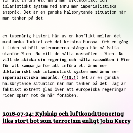
för att införa ett ännu mer diktatoriskt och
islamistiskt system med ännu mer imperialistiska
anspråk. Det är en ganska halsbrytande situation när
man tänker på det.
en tusenårig histori här av en konflikt mellan det
muslimska Turkiet och det kristna Europa. Och en gång
i tiden så höll sotermanerna stångna här på Malta
utanför Wien. Nu vill de hålla massmöten i Wien.
Nu
vill de skicka sin regering och hålla massmöten i Wien
för att kampanja för att införa ett ännu mer
diktatoriskt och islamistiskt system med ännu mer
imperialistiska anspråk.
(
419.1
) Det är en ganska
halsbrytande situation när man tänker på det. Jag är
faktiskt extremt glad över att europeiska regeringar
rider spärr mot de här försöken.
2016-07-24: Kylskåp och luftkonditionering
lika stort hot som terrorism enligt John Kerry