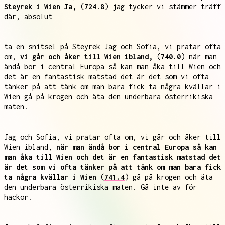
Steyrek i Wien Ja,
(
724.8
) jag tycker vi stämmer träff
där, absolut
ta en snitsel på Steyrek Jag och Sofia, vi pratar ofta
om,
vi går och åker till Wien ibland,
(
740.0
) när man
ändå bor i central Europa så kan man åka till Wien och
det är en fantastisk matstad det är det som vi ofta
tänker på att tänk om man bara fick ta några kvällar i
Wien gå på krogen och äta den underbara österrikiska
maten.
Jag och Sofia, vi pratar ofta om, vi går och åker till
Wien ibland,
när man ändå bor i central Europa så kan
man åka till Wien och det är en fantastisk matstad det
är det som vi ofta tänker på att tänk om man bara fick
ta några kvällar i Wien
(
741.4
) gå på krogen och äta
den underbara österrikiska maten. Gå inte av för
hackor.