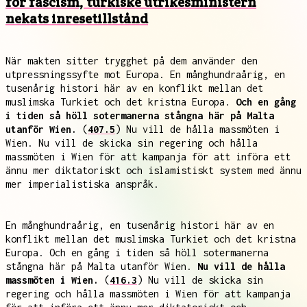
för fascism, turkiske utrikesministern
nekats inresetillstånd
När makten sitter trygghet på dem använder den
utpressningssyfte mot Europa. En månghundraårig, en
tusenårig histori här av en konflikt mellan det
muslimska Turkiet och det kristna Europa.
Och en gång
i tiden så höll sotermanerna stångna här på Malta
utanför Wien.
(
407.5
) Nu vill de hålla massmöten i
Wien. Nu vill de skicka sin regering och hålla
massmöten i Wien för att kampanja för att införa ett
ännu mer diktatoriskt och islamistiskt system med ännu
mer imperialistiska anspråk.
En månghundraårig, en tusenårig histori här av en
konflikt mellan det muslimska Turkiet och det kristna
Europa. Och en gång i tiden så höll sotermanerna
stångna här på Malta utanför Wien.
Nu vill de hålla
massmöten i Wien.
(
416.3
) Nu vill de skicka sin
regering och hålla massmöten i Wien för att kampanja