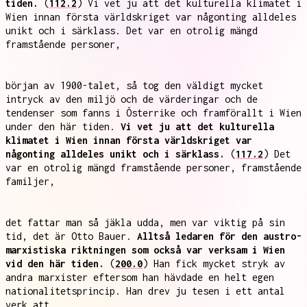
tiden.
(
112.2
) Vi vet ju att det kulturella klimatet i
Wien innan första världskriget var någonting alldeles
unikt och i särklass. Det var en otrolig mängd
framstående personer,
början av 1900-talet, så tog den väldigt mycket
intryck av den miljö och de värderingar och de
tendenser som fanns i Österrike och framförallt i Wien
under den här tiden.
Vi vet ju att det kulturella
klimatet i Wien innan första världskriget var
någonting alldeles unikt och i särklass.
(
117.2
) Det
var en otrolig mängd framstående personer, framstående
familjer,
det fattar man så jäkla udda, men var viktig på sin
tid, det är Otto Bauer.
Alltså ledaren för den austro-
marxistiska riktningen som också var verksam i Wien
vid den här tiden.
(
200.0
) Han fick mycket stryk av
andra marxister eftersom han hävdade en helt egen
nationalitetsprincip. Han drev ju tesen i ett antal
verk att...