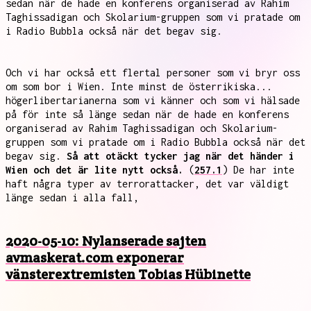
sedan när de hade en konferens organiserad av Rahim
Taghissadigan och Skolarium-gruppen som vi pratade om
i Radio Bubbla också när det begav sig.
Och vi har också ett flertal personer som vi bryr oss
om som bor i Wien. Inte minst de österrikiska...
högerlibertarianerna som vi känner och som vi hälsade
på för inte så länge sedan när de hade en konferens
organiserad av Rahim Taghissadigan och Skolarium-
gruppen som vi pratade om i Radio Bubbla också när det
begav sig.
Så att otäckt tycker jag när det händer i
Wien och det är lite nytt också.
(
257.1
) De har inte
haft några typer av terrorattacker, det var väldigt
länge sedan i alla fall,
2020-05-10: Nylanserade sajten
avmaskerat.com exponerar
vänsterextremisten Tobias Hübinette