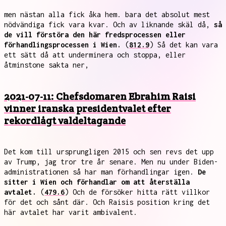
men nästan alla fick åka hem. bara det absolut mest
nödvändiga fick vara kvar. Och av liknande skäl då,
så
de vill förstöra den här fredsprocessen eller
förhandlingsprocessen i Wien.
(
812.9
) Så det kan vara
ett sätt då att underminera och stoppa, eller
åtminstone sakta ner,
2021-07-11: Chefsdomaren Ebrahim Raisi
vinner iranska presidentvalet efter
rekordlågt valdeltagande
Det kom till ursprungligen 2015 och sen revs det upp
av Trump, jag tror tre år senare. Men nu under Biden-
administrationen så har man förhandlingar igen.
De
sitter i Wien och förhandlar om att återställa
avtalet.
(
479.6
) Och de försöker hitta rätt villkor
för det och sånt där. Och Raisis position kring det
här avtalet har varit ambivalent.