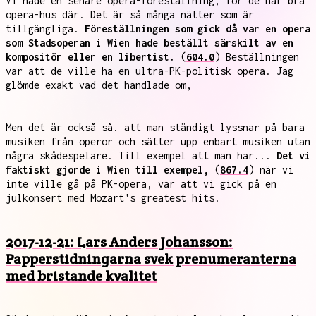
Vi hade en senare opera-föreställning, för de har bra
opera-hus där. Det är så många nätter som är
tillgängliga.
Föreställningen som gick då var en opera
som Stadsoperan i Wien hade beställt särskilt av en
kompositör eller en libertist.
(
604.0
) Beställningen
var att de ville ha en ultra-PK-politisk opera. Jag
glömde exakt vad det handlade om,
Men det är också så. att man ständigt lyssnar på bara
musiken från operor och sätter upp enbart musiken utan
några skådespelare. Till exempel att man har...
Det vi
faktiskt gjorde i Wien till exempel,
(
867.4
) när vi
inte ville gå på PK-opera, var att vi gick på en
julkonsert med Mozart's greatest hits.
2017-12-21: Lars Anders Johansson:
Papperstidningarna svek prenumeranterna
med bristande kvalitet