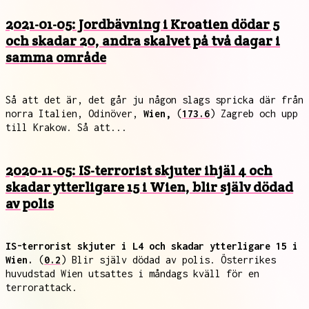
2021-01-05: Jordbävning i Kroatien dödar 5
och skadar 20, andra skalvet på två dagar i
samma område
Så att det är, det går ju någon slags spricka där från
norra Italien, Odinöver,
Wien,
(
173.6
) Zagreb och upp
till Krakow. Så att...
2020-11-05: IS-terrorist skjuter ihjäl 4 och
skadar ytterligare 15 i Wien, blir själv dödad
av polis
IS-terrorist skjuter i L4 och skadar ytterligare 15 i
Wien.
(
0.2
) Blir själv dödad av polis. Österrikes
huvudstad Wien utsattes i måndags kväll för en
terrorattack.