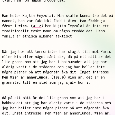
tyskt namn om någon trodde det.
Han heter Kujtim Feyzulai. Man skulle kunna tro det på
namnet, han var faktiskt född i Wien.
Han födde ju
förut i Wien.
(
41.2
) Men Kujtim Feyzulai är inte ett
traditionellt tyskt namn om någon trodde det. Hans
familj är etniska albaner faktiskt.
När jag hör att terrorister har slagit till mot Paris
eller Nis eller något sånt där, då på ett sätt är det
lite grann som att jag har i bakhuvudet att jag har
aldrig varit i de städerna och jag har heller inte
några planer på att någonsin åka dit. Inget intresse.
Men Wien är annorlunda.
(
192.0
) Wien är, det är en
grannstad till en stad som jag själv bor i.
då på ett sätt är det lite grann som att jag har i
bakhuvudet att jag har aldrig varit i de städerna och
jag har heller inte några planer på att någonsin åka
dit. Inget intresse. Men Wien är annorlunda.
Wien är,