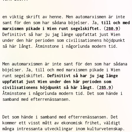
en viktig skrift av henne. Men automarxismen är inte
sant för den som har sådana böjelser. Ja,
till och med
marxismen pikade i Wien runt segelskiftet.
(
280.9
)
Definitivt så har ju jag länge uppfattat just Wien
under den här perioden som civilisationens höjdpunkt
så här långt. Åtminstone i någorlunda modern tid.
Men automarxismen är inte sant för den som har sådana
böjelser. Ja, till och med marxismen pikade i Wien
runt segelskiftet.
Definitivt så har ju jag länge
uppfattat just Wien under den här perioden som
civilisationens höjdpunkt så här långt.
(
285.9
)
Åtminstone i någorlunda modern tid. Det som hände i
samband med efterrenässansen.
Det som hände i samband med efterrenässansen. Det
kommer ett visst mått av ekonomisk frihet, väldigt
många intressanta utvecklingar inom kulturvetenskap.