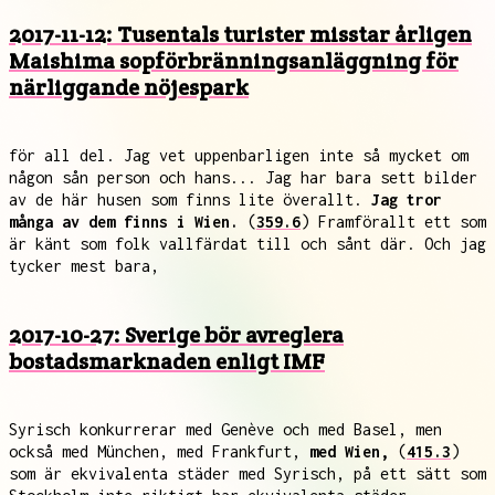
2017-11-12: Tusentals turister misstar årligen
Maishima sopförbränningsanläggning för
närliggande nöjespark
för all del. Jag vet uppenbarligen inte så mycket om
någon sån person och hans... Jag har bara sett bilder
av de här husen som finns lite överallt.
Jag tror
många av dem finns i Wien.
(
359.6
) Framförallt ett som
är känt som folk vallfärdat till och sånt där. Och jag
tycker mest bara,
2017-10-27: Sverige bör avreglera
bostadsmarknaden enligt IMF
Syrisch konkurrerar med Genève och med Basel, men
också med München, med Frankfurt,
med Wien,
(
415.3
)
som är ekvivalenta städer med Syrisch, på ett sätt som