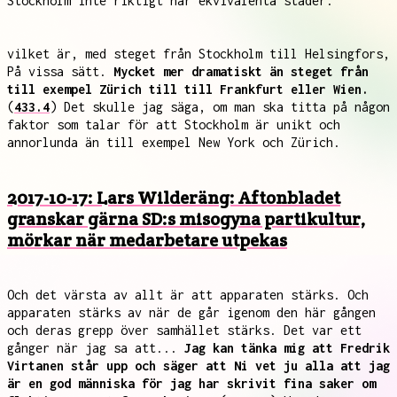
Stockholm inte riktigt har ekvivalenta städer.
vilket är, med steget från Stockholm till Helsingfors,
På vissa sätt.
Mycket mer dramatiskt än steget från
till exempel Zürich till till Frankfurt eller Wien.
(
433.4
) Det skulle jag säga, om man ska titta på någon
faktor som talar för att Stockholm är unikt och
annorlunda än till exempel New York och Zürich.
2017-10-17: Lars Wilderäng: Aftonbladet
granskar gärna SD:s misogyna partikultur,
mörkar när medarbetare utpekas
Och det värsta av allt är att apparaten stärks. Och
apparaten stärks av när de går igenom den här gången
och deras grepp över samhället stärks. Det var ett
gånger när jag sa att...
Jag kan tänka mig att Fredrik
Virtanen står upp och säger att Ni vet ju alla att jag
är en god människa för jag har skrivit fina saker om