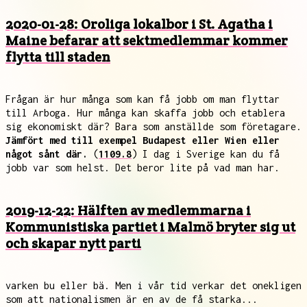
2020-01-28: Oroliga lokalbor i St. Agatha i
Maine befarar att sektmedlemmar kommer
flytta till staden
Frågan är hur många som kan få jobb om man flyttar
till Arboga. Hur många kan skaffa jobb och etablera
sig ekonomiskt där? Bara som anställde som företagare.
Jämfört med till exempel Budapest eller Wien eller
något sånt där.
(
1109.8
) I dag i Sverige kan du få
jobb var som helst. Det beror lite på vad man har.
2019-12-22: Hälften av medlemmarna i
Kommunistiska partiet i Malmö bryter sig ut
och skapar nytt parti
varken bu eller bä. Men i vår tid verkar det onekligen
som att nationalismen är en av de få starka...