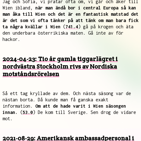
Jag och Sofia, vi pratar ofta om, vi går och åker till
Wien ibland,
när man ändå bor i central Europa så kan
man åka till Wien och det är en fantastisk matstad det
är det som vi ofta tänker på att tänk om man bara fick
ta några kvällar i Wien
(
741.4
) gå på krogen och äta
den underbara österrikiska maten. Gå inte av för
hackor.
2024-04-23: Tio år gamla tiggarlägret i
nordvästra Stockholm rivs av Nordiska
motståndsrörelsen
Så ett tag kryllade av dem. Och nästa säsong var de
nästan borta. Då kunde man få ganska exakt
information.
Om att de hade varit i Wien säsongen
innan.
(
53.0
) De kom till Sverige. Sen drog de vidare
mot.
2021-08-29: Amerikansk ambassadpersonal i