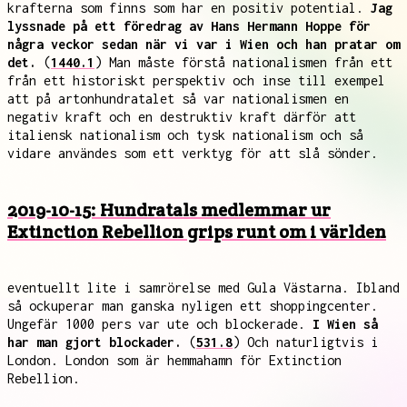
krafterna som finns som har en positiv potential.
Jag
lyssnade på ett föredrag av Hans Hermann Hoppe för
några veckor sedan när vi var i Wien och han pratar om
det.
(
1440.1
) Man måste förstå nationalismen från ett
från ett historiskt perspektiv och inse till exempel
att på artonhundratalet så var nationalismen en
negativ kraft och en destruktiv kraft därför att
italiensk nationalism och tysk nationalism och så
vidare användes som ett verktyg för att slå sönder.
2019-10-15: Hundratals medlemmar ur
Extinction Rebellion grips runt om i världen
eventuellt lite i samrörelse med Gula Västarna. Ibland
så ockuperar man ganska nyligen ett shoppingcenter.
Ungefär 1000 pers var ute och blockerade.
I Wien så
har man gjort blockader.
(
531.8
) Och naturligtvis i
London. London som är hemmahamn för Extinction
Rebellion.